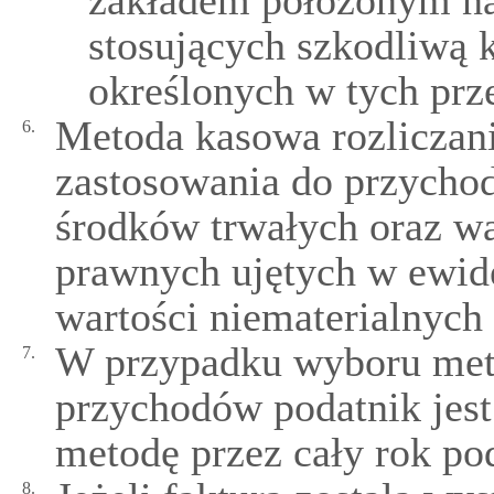
zakładem położonym na 
stosujących szkodliwą 
określonych w tych prz
Metoda kasowa rozliczan
6.
zastosowania do przycho
środków trwałych oraz wa
prawnych ujętych w ewid
wartości niematerialnych
W przypadku wyboru meto
7.
przychodów podatnik jest
metodę przez cały rok po
8.