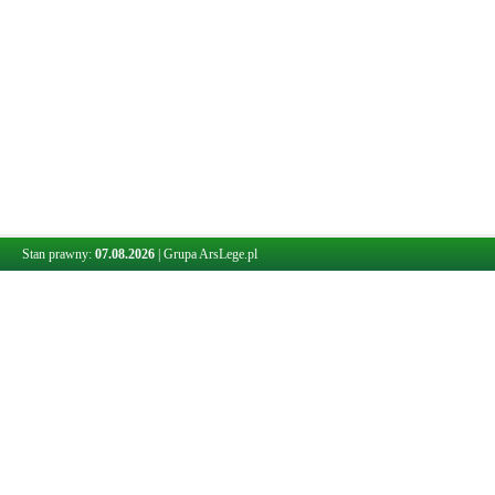
Stan prawny:
07.08.2026
|
Grupa ArsLege.pl