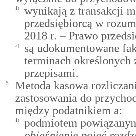
wynikają z transakcji 
1)
przedsiębiorcą w rozum
2018 r. – Prawo przeds
są udokumentowane fa
2)
terminach określonych 
przepisami.
Metoda kasowa rozliczan
5.
zastosowania do przychod
między podatnikiem a:
podmiotem powiązanym
1)
objaśnienie pojęć rozdz