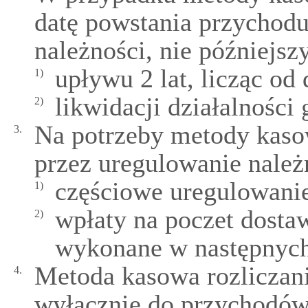
datę powstania przychodu
należności, nie późniejszy
upływu 2 lat, licząc od
1)
likwidacji działalności
2)
Na potrzeby metody kaso
3.
przez uregulowanie należ
częściowe uregulowanie
1)
wpłaty na poczet dostaw
2)
wykonane w następnych
Metoda kasowa rozliczan
4.
wyłącznie do przychodów,