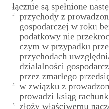
łącznie są spełnione nast
przychody z prowadzone
1)
gospodarczej w roku b
podatkowy nie przekroc
czym w przypadku prze
przychodach uwzględnia
działalności gospodarc
przez zmarłego przedsi
w związku z prowadzoną
2)
prowadzi ksiąg rachun
złoży właściwemu nacz
3)