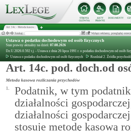
STRONA
AKTY
DOKUMENTY
CE
GŁÓWNA
PRAWNE
Art. 14c. - Metoda kasow...
Szukaj:
Wyłącz reklamy, przeglądaj orz
Ustawa o podatku dochodowym od osób fizycznych
Stan prawny aktualny na dzień:
07.08.2026
Dz.U.2026.0.592 t.j. - Ustawa z dnia 26 lipca 1991 r. o podatku dochodowym od osób fi
Ustawa o podatku dochodowym od osób fizycznych
Rozdział 2. Źródła przychod
Art. 14c. pod. doch.od osó
Metoda kasowa rozliczania przychodów
Podatnik, w tym podatni
1.
działalności gospodarczej
działalności gospodarcze
stosuje metodę kasową ro