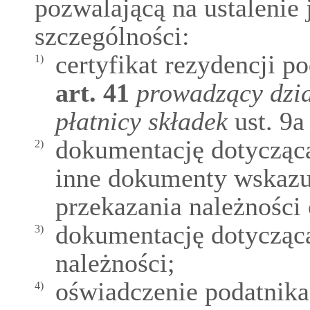
pozwalającą na ustalenie 
szczególności:
certyfikat rezydencji p
1)
art.
41
prowadzący dzia
płatnicy składek
ust. 9a
dokumentację dotycząc
2)
inne dokumenty wskazuj
przekazania należności
dokumentację dotycząc
3)
należności;
oświadczenie podatnika
4)