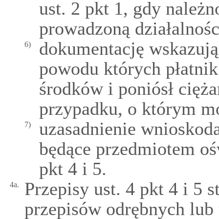
ust. 2 pkt 1, gdy należ
prowadzoną działalnośc
dokumentację wskazują
6)
powodu których płatnik
środków i poniósł cięż
przypadku, o którym mo
uzasadnienie wnioskoda
7)
będące przedmiotem oś
pkt 4 i 5.
Przepisy ust. 4 pkt 4 i 5 
4a.
przepisów odrębnych lub