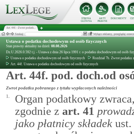
STRONA
AKTY
DOKUMENTY
CE
GŁÓWNA
PRAWNE
Art. 44f. - Zwrot podatk...
Szukaj:
Wyłącz reklamy, przeglądaj orz
Ustawa o podatku dochodowym od osób fizycznych
Stan prawny aktualny na dzień:
08.08.2026
Dz.U.2026.0.592 t.j. - Ustawa z dnia 26 lipca 1991 r. o podatku dochodowym od osób fi
Ustawa o podatku dochodowym od osób fizycznych
Rozdział 7b. Zwrot podatku 
Art. 44f. Ustawa o podatku dochodowym od osób fizycznych
Art. 44f. pod. doch.od osó
Zwrot podatku pobranego z tytułu wypłaconych należności
Organ podatkowy zwraca,
1.
zgodnie z
art.
41
prowadz
jako płatnicy składek
ust.