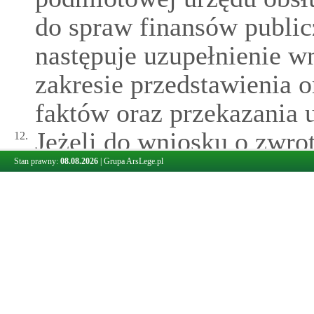
do spraw finansów publi
następuje uzupełnienie w
zakresie przedstawienia
faktów oraz przekazania 
Jeżeli do wniosku o zwro
12.
dokumentacji, o której m
Stan prawny:
08.08.2026
|
Grupa ArsLege.pl
wzywa wnioskodawcę do u
dni od dnia doręczenia w
nieusunięcie tych braków
wniosku o zwrot podatku 