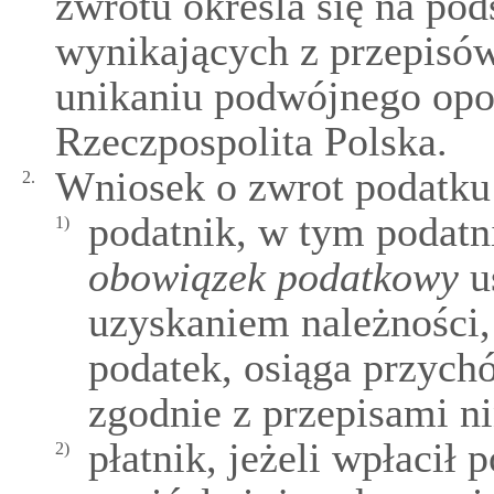
zwrotu określa się na po
wynikających z przepisó
unikaniu podwójnego opod
Rzeczpospolita Polska.
Wniosek o zwrot podatku
2.
podatnik, w tym podat
1)
obowiązek podatkowy
us
uzyskaniem należności, 
podatek, osiąga przych
zgodnie z przepisami ni
płatnik, jeżeli wpłacił
2)