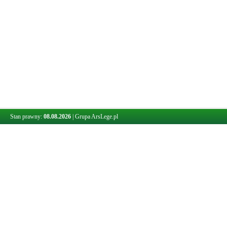
Stan prawny:
08.08.2026
|
Grupa ArsLege.pl