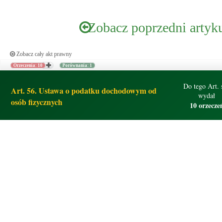
Zobacz poprzedni artyk
Zobacz cały akt prawny
Orzeczenia: 10
Porównania: 1
Do tego Art. 
Art. 56. Ustawa o podatku dochodowym od
wydał
osób fizycznych
10 orzecze