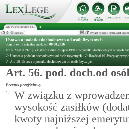
STRONA
AKTY
DOKUMENTY
CE
GŁÓWNA
PRAWNE
Art. 56. pod. dochod. fiz...
Szukaj:
Wyłącz reklamy, przeglądaj orz
Ustawa o podatku dochodowym od osób fizycznych
Stan prawny aktualny na dzień:
08.08.2026
Dz.U.2026.0.592 t.j. - Ustawa z dnia 26 lipca 1991 r. o podatku dochodowym od osób fi
Ustawa o podatku dochodowym od osób fizycznych
Rozdział 10. Przepisy przej
Art. 56. Ustawa o podatku dochodowym od osób fizycznych
Art. 56. pod. doch.od osób
Przepis przejściowy
W związku z wprowadze
1.
wysokość zasiłków (dodat
kwoty najniższej emerytu