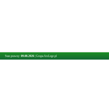
Stan prawny:
09.08.2026
|
Grupa ArsLege.pl