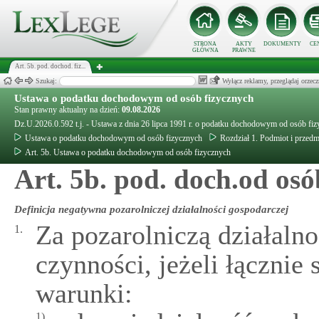
STRONA
AKTY
DOKUMENTY
CE
GŁÓWNA
PRAWNE
Art. 5b. pod. dochod. fiz...
Szukaj:
Wyłącz reklamy, przeglądaj orz
Ustawa o podatku dochodowym od osób fizycznych
Stan prawny aktualny na dzień:
09.08.2026
Dz.U.2026.0.592 t.j. - Ustawa z dnia 26 lipca 1991 r. o podatku dochodowym od osób fi
Ustawa o podatku dochodowym od osób fizycznych
Rozdział 1. Podmiot i przed
Art. 5b. Ustawa o podatku dochodowym od osób fizycznych
Art. 5b. pod. doch.od osó
Definicja negatywna pozarolniczej działalności gospodarczej
Za pozarolniczą działalno
1.
czynności, jeżeli łącznie 
warunki:
1)