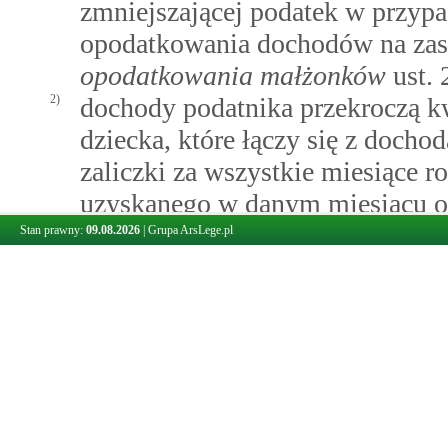
zmniejszającej podatek w przyp
opodatkowania dochodów na zas
opodatkowania małżonków
ust. 
2)
dochody podatnika przekroczą k
dziecka, które łączy się z docho
zaliczki za wszystkie miesiące
uzyskanego w danym miesiącu od
4.
Za dochód, o którym mowa w ust. 2
Stan prawny:
09.08.2026
|
Grupa ArsLege.pl
przychody, o których mowa w ust. 
wysokości określonej w
art.
22
wyk
1 albo 3 lub ust. 9 pkt 1–3 oraz po
danym miesiącu składek na ubezpi
podstawa obliczenia podatku doch
b lub pkt 2a.