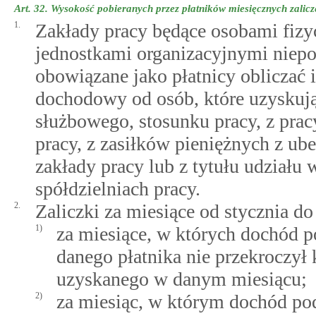
Art. 32.
Wysokość pobieranych przez płatników miesięcznych zalicz
1.
Zakłady pracy będące osobami fiz
jednostkami organizacyjnymi niep
obowiązane jako płatnicy obliczać i
dochodowy od osób, które uzyskują
służbowego, stosunku pracy, z prac
pracy, z zasiłków pieniężnych z ub
zakłady pracy lub z tytułu udział
spółdzielniach pracy.
2.
Zaliczki za miesiące od stycznia d
1)
za miesiące, w których dochód p
danego płatnika nie przekroczy
uzyskanego w danym miesiącu;
2)
za miesiąc, w którym dochód po