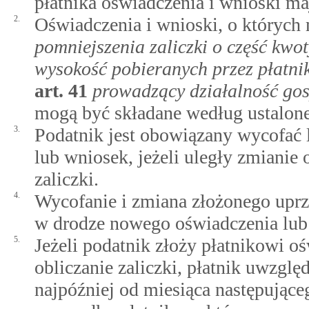
płatnika oświadczenia i wnioski ma
2.
Oświadczenia i wnioski, o któryc
pomniejszenia zaliczki o część kwo
wysokość pobieranych przez płatni
art.
41
prowadzący działalność gos
mogą być składane według ustalon
3.
Podatnik jest obowiązany wycofać 
lub wniosek, jeżeli uległy zmianie
zaliczki.
4.
Wycofanie i zmiana złożonego uprz
w drodze nowego oświadczenia lub
5.
Jeżeli podatnik złoży płatnikowi 
obliczanie zaliczki, płatnik uwzglę
najpóźniej od miesiąca następujące