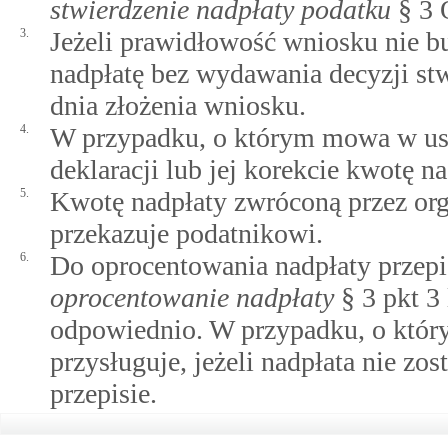
stwierdzenie nadpłaty podatku
§ 3 
3.
Jeżeli prawidłowość wniosku nie b
nadpłatę bez wydawania decyzji stw
dnia złożenia wniosku.
4.
W przypadku, o którym mowa w ust.
deklaracji lub jej korekcie kwotę 
5.
Kwotę nadpłaty zwróconą przez org
przekazuje podatnikowi.
6.
Do oprocentowania nadpłaty przepis
oprocentowanie nadpłaty
§ 3 pkt 3 
odpowiednio. W przypadku, o któr
przysługuje, jeżeli nadpłata nie z
przepisie.