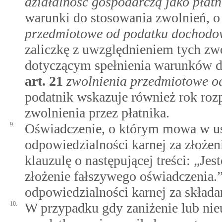
działalność gospodarczą jako płatn
warunki do stosowania zwolnień, 
przedmiotowe od podatku dochod
zaliczkę z uwzględnieniem tych zw
dotyczącym spełnienia warunków d
art.
21
zwolnienia przedmiotowe 
podatnik wskazuje również rok roz
zwolnienia przez płatnika.
9.
Oświadczenie, o którym mowa w ust
odpowiedzialności karnej za złożen
klauzulę o następującej treści: „J
złożenie fałszywego oświadczenia.ˮ
odpowiedzialności karnej za skład
10.
W przypadku gdy zaniżenie lub nie