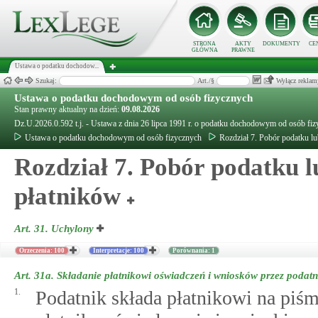
STRONA
AKTY
DOKUMENTY
CE
GŁÓWNA
PRAWNE
Ustawa o podatku dochodow...
Szukaj:
Art./§
Wyłącz reklam
Ustawa o podatku dochodowym od osób fizycznych
Stan prawny aktualny na dzień:
09.08.2026
Dz.U.2026.0.592 t.j. - Ustawa z dnia 26 lipca 1991 r. o podatku dochodowym od osób fi
Ustawa o podatku dochodowym od osób fizycznych
Rozdział 7. Pobór podatku lu
Rozdział 7. Pobór podatku l
płatników
Art. 31.
Uchylony
Orzeczenia: 100
Interpretacje: 100
Porównania: 1
Art. 31a.
Składanie płatnikowi oświadczeń i wniosków przez podatn
1.
Podatnik składa płatnikowi na piśm