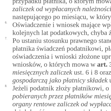
przypadku płatnika, o którym mo
zaliczek od wypłacanych należnośc
następującego po miesiącu, w który
6.
Oświadczenie i wniosek mające wpł
kolejnych lat podatkowych, chyba ż
7.
Po ustaniu stosunku prawnego sta
płatnika świadczeń podatnikowi, pł
oświadczenia i wnioski złożone upr
wniosków, o których mowa w
art.
miesięcznych zaliczek
ust. 6 i 8 ora
gospodarczą jako płatnicy składek
u
8.
Jeżeli podatnik złoży płatnikowi,
pobieranych przez płatników miesię
organy rentowe zaliczek od wypłac