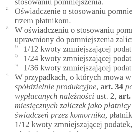
stosowaniu pomniejszenia.
2.
Oświadczenie o stosowaniu pomniej
trzem płatnikom.
3.
W oświadczeniu o stosowaniu pomnie
uprawniony do pomniejszenia zalic
1)
1/12 kwoty zmniejszającej podat
2)
1/24 kwoty zmniejszającej podat
3)
1/36 kwoty zmniejszającej podat
4.
W przypadkach, o których mowa 
spółdzielnie produkcyjne
,
art.
34
p
wypłacanych należności
ust. 2,
art
miesięcznych zaliczek jako płatnicy
świadczeń przez komornika
, płatn
1/12 kwoty zmniejszającej podatek,