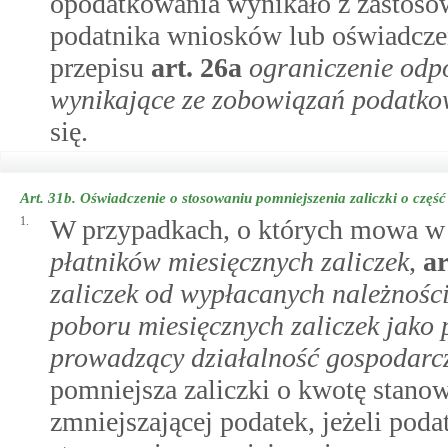
opodatkowania wynikało z zastosow
podatnika wniosków lub oświadczeń
przepisu
art.
26a
ograniczenie odp
wynikające ze zobowiązań podatk
się.
Art. 31b.
Oświadczenie o stosowaniu pomniejszenia zaliczki o część
1.
W przypadkach, o których mowa 
płatników miesięcznych zaliczek
,
ar
zaliczek od wypłacanych należnośc
poboru miesięcznych zaliczek jako 
prowadzący działalność gospodarcz
pomniejsza zaliczki o kwotę stanow
zmniejszającej podatek, jeżeli pod