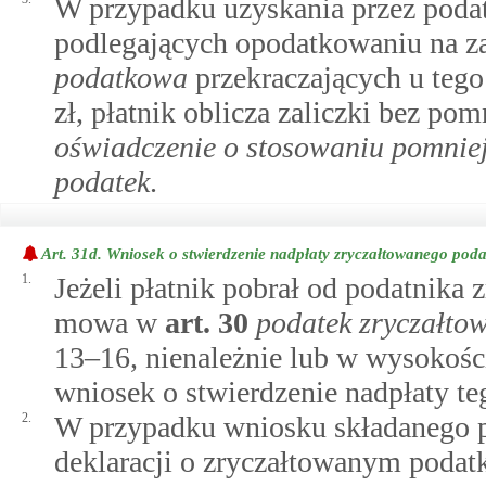
W przypadku uzyskania przez poda
podlegających opodatkowaniu na z
podatkowa
przekraczających u teg
zł, płatnik oblicza zaliczki bez p
oświadczenie o stosowaniu pomniejs
podatek
.
Art. 31d.
Wniosek o stwierdzenie nadpłaty zryczałtowanego po
1.
Jeżeli płatnik pobrał od podatnik
mowa w
art.
30
podatek zryczałt
13–16, nienależnie lub w wysokości
wniosek o stwierdzenie nadpłaty te
2.
W przypadku wniosku składanego pr
deklaracji o zryczałtowanym poda