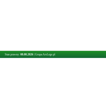
Stan prawny:
08.08.2026
|
Grupa ArsLege.pl