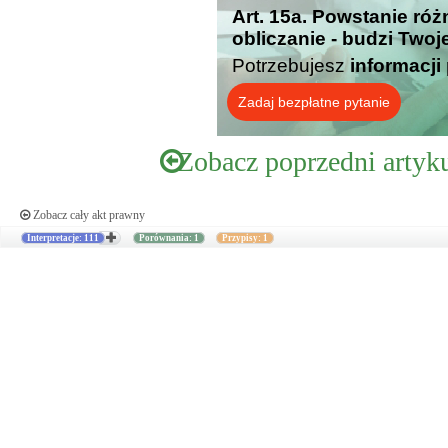
Art. 15a. Powstanie róż
obliczanie - budzi Twoj
Potrzebujesz
informacji
Zadaj bezpłatne pytanie
Zobacz poprzedni artyk
Zobacz cały akt prawny
Interpretacje: 111
Porównania: 1
Przypisy: 1