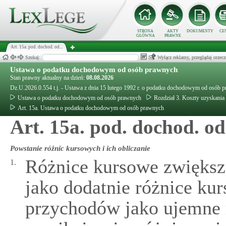
STRONA
AKTY
DOKUMENTY
CE
GŁÓWNA
PRAWNE
Art. 15a. pod. dochod. od...
Szukaj:
Wyłącz reklamy, przeglądaj orz
Ustawa o podatku dochodowym od osób prawnych
Stan prawny aktualny na dzień:
08.08.2026
Dz.U.2026.0.554 t.j. - Ustawa z dnia 15 lutego 1992 r. o podatku dochodowym od osób 
Ustawa o podatku dochodowym od osób prawnych
Rozdział 3. Koszty uzyskani
Art. 15a. Ustawa o podatku dochodowym od osób prawnych
Art. 15a. pod. dochod. od
Powstanie różnic kursowych i ich obliczanie
Różnice kursowe zwiększ
1.
jako dodatnie różnice ku
przychodów jako ujemne 