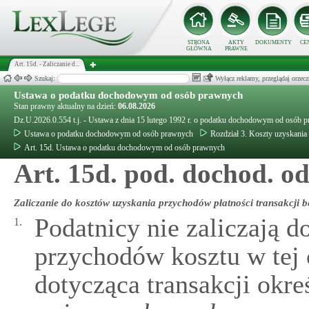
STRONA
AKTY
DOKUMENTY
CE
GŁÓWNA
PRAWNE
Art. 15d. - Zaliczanie d...
Szukaj:
Wyłącz reklamy, przeglądaj orz
Ustawa o podatku dochodowym od osób prawnych
Stan prawny aktualny na dzień:
06.08.2026
Dz.U.2026.0.554 t.j. - Ustawa z dnia 15 lutego 1992 r. o podatku dochodowym od osób 
Ustawa o podatku dochodowym od osób prawnych
Rozdział 3. Koszty uzyskani
Art. 15d. Ustawa o podatku dochodowym od osób prawnych
Art. 15d. pod. dochod. od
Zaliczanie do kosztów uzyskania przychodów płatności transakcji 
Podatnicy nie zaliczają 
1.
przychodów kosztu w tej c
dotycząca transakcji okre