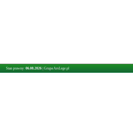
Stan prawny:
06.08.2026
|
Grupa ArsLege.pl