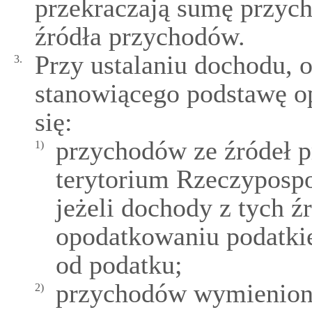
przekraczają sumę przycho
źródła przychodów.
Przy ustalaniu dochodu, 
3.
stanowiącego podstawę o
się:
przychodów ze źródeł 
1)
terytorium Rzeczypospol
jeżeli dochody z tych ź
opodatkowaniu podatk
od podatku;
przychodów wymienio
2)