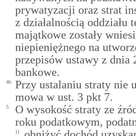
prywatyzacji oraz strat i
z działalnością oddziału t
majątkowe zostały wniesi
niepieniężnego na utworz
przepisów ustawy z dnia 2
bankowe.
Przy ustalaniu straty nie 
4b.
mowa w ust. 3 pkt 7.
O wysokość straty ze źró
5.
roku podatkowym, podat
obniżyć dochód uzyskan
1)