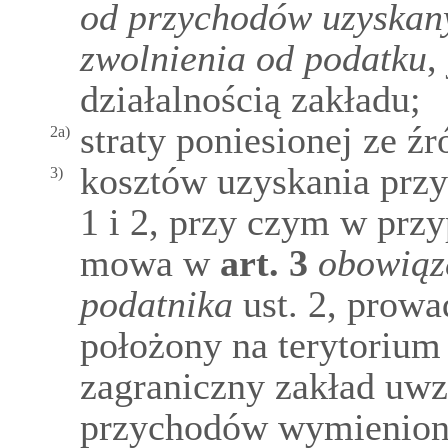
od przychodów uzyskany
zwolnienia od podatku
,
działalnością zakładu;
straty poniesionej ze ź
2a)
kosztów uzyskania prz
3)
1 i 2, przy czym w prz
mowa w
art.
3
obowiąz
podatnika
ust. 2, prowa
położony na terytorium
zagraniczny zakład uwz
przychodów wymienio