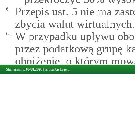
Przepis ust. 5 nie ma zas
6.
zbycia walut wirtualnych.
W przypadku upływu obo
6a.
przez podatkową grupę ka
obniżenie, o którym mowa 
do straty spółki tworząc
Stan prawny:
06.08.2026
|
Grupa ArsLege.pl
poniesionej przed utworze
strata została poniesio
1)
roku podatkowym spółki
dokonuje się tego obniż