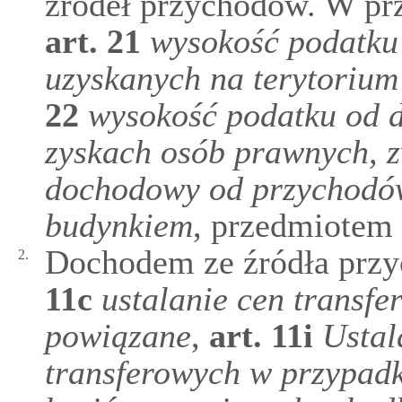
źródeł przychodów. W pr
art.
21
wysokość podatk
uzyskanych na terytorium
22
wysokość podatku od 
zyskach osób prawnych, z
dochodowy od przychodów
budynkiem
, przedmiotem 
Dochodem ze źródła przy
2.
11c
ustalanie cen transf
powiązane
,
art.
11i
Ustal
transferowych w przypadk