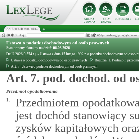
STRONA
AKTY
DOKUMENTY
CE
GŁÓWNA
PRAWNE
Art. 7. pod. dochod. od o...
Szukaj:
Wyłącz reklamy, przeglądaj orz
Ustawa o podatku dochodowym od osób prawnych
Stan prawny aktualny na dzień:
06.08.2026
Dz.U.2026.0.554 t.j. - Ustawa z dnia 15 lutego 1992 r. o podatku dochodowym od osób 
Ustawa o podatku dochodowym od osób prawnych
Rozdział 1. Podmiot i przedm
Art. 7. Ustawa o podatku dochodowym od osób prawnych
Art. 7. pod. dochod. od os
Przedmiot opodatkowania
Przedmiotem opodatkow
1.
jest dochód stanowiący s
zysków kapitałowych oraz