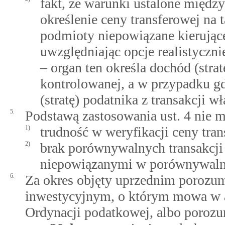
fakt, że warunki ustalone międ
określenie ceny transferowej na 
podmioty niepowiązane kierujące
uwzględniając opcje realistyczn
– organ ten określa dochód (stra
kontrolowanej, a w przypadku gd
(stratę) podatnika z transakcji 
5.
Podstawą zastosowania ust. 4 nie 
1)
trudność w weryfikacji ceny tra
2)
brak porównywalnych transakcj
niepowiązanymi w porównywalny
6.
Za okres objęty uprzednim poroz
inwestycyjnym, o którym mowa w
Ordynacji podatkowej, albo poro