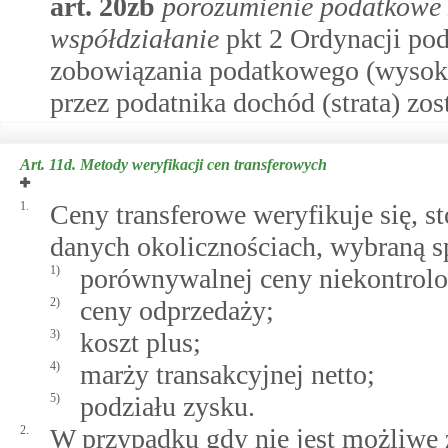
art.
20zb
porozumienie podatkowe 
współdziałanie
pkt 2 Ordynacji pod
zobowiązania podatkowego (wysoko
przez podatnika dochód (strata) zo
Art. 11d.
Metody weryfikacji cen transferowych
1.
Ceny transferowe weryfikuje się, s
danych okolicznościach, wybraną s
1)
porównywalnej ceny niekontrol
2)
ceny odprzedaży;
3)
koszt plus;
4)
marży transakcyjnej netto;
5)
podziału zysku.
2.
W przypadku gdy nie jest możliwe 