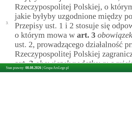
Rzeczypospolitej Polskiej, o któr
jakie byłyby uzgodnione między p
3.
Przepisy ust. 1 i 2 stosuje się odp
o którym mowa w
art.
3
obowiązek
ust. 2, prowadzącego działalność p
Rzeczypospolitej Polskiej zagrani
art.
3
obowiązek podatkowy a miejs
Stan prawny:
08.08.2026
|
Grupa ArsLege.pl
działalność przez zagraniczny zakł
Rzeczypospolitej Polskiej, w zakr
tego zagranicznego zakładu.
4.
Przepisy ust. 1 i 2 stosuje się od
1)
organ podatkowy określił docho
narzuceniem warunków, o któr
transferowych przez podmioty p