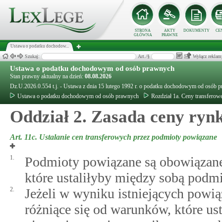
STRONA
AKTY
DOKUMENTY
CE
GŁÓWNA
PRAWNE
Ustawa o podatku dochodow...
Szukaj:
Art./§
Wyłącz reklam
Ustawa o podatku dochodowym od osób prawnych
Stan prawny aktualny na dzień:
08.08.2026
Dz.U.2026.0.554 t.j. - Ustawa z dnia 15 lutego 1992 r. o podatku dochodowym od osób 
Ustawa o podatku dochodowym od osób prawnych
Rozdział 1a. Ceny transferow
Oddział 2. Zasada ceny ryn
Art. 11c.
Ustalanie cen transferowych przez podmioty powiązane
1.
Podmioty powiązane są obowiązane 
które ustaliłyby między sobą podm
2.
Jeżeli w wyniku istniejących powią
różniące się od warunków, które u