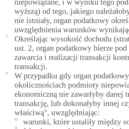
niepowiązane, i w wyniku tego pod
wyższą) od tego, jakiego należało
nie istniały, organ podatkowy okreś
uwzględnienia warunków wynikając
3.
Określając wysokość dochodu (strat
ust. 2, organ podatkowy bierze pod
zawarcia i realizacji transakcji kon
transakcji.
4.
W przypadku gdy organ podatkowy
okolicznościach podmioty niepowiąz
ekonomiczną nie zawarłyby danej t
transakcję, lub dokonałyby innej c
właściwą", uwzględniając:
1)
warunki, które ustaliły między 
2)