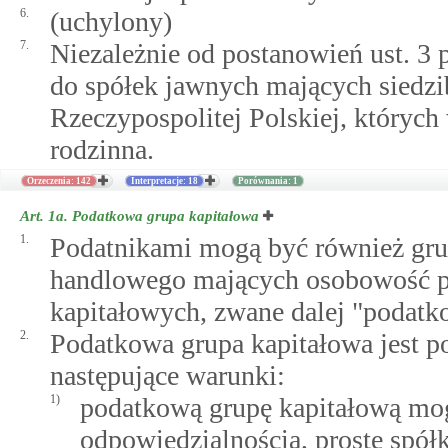
6.
(uchylony)
7.
Niezależnie od postanowień ust. 3 
do spółek jawnych mających siedzib
Rzeczypospolitej Polskiej, których
rodzinna.
Orzeczenia: 142
Interpretacje: 18
Porównania: 1
Art. 1a.
Podatkowa grupa kapitałowa
1.
Podatnikami mogą być również gru
handlowego mających osobowość pr
kapitałowych, zwane dalej "podat
2.
Podatkowa grupa kapitałowa jest po
następujące warunki:
1)
podatkową grupę kapitałową mog
odpowiedzialnością, proste spółk