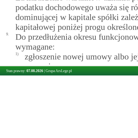
podatku dochodowego uważa się rów
dominującej w kapitale spółki zal
kapitałowej poniżej progu określoneg
9.
Do przedłużenia okresu funkcjonow
wymagane:
1)
zgłoszenie nowej umowy albo jej
zawarcia, oraz
Stan prawny:
07.08.2026
|
Grupa ArsLege.pl
2)
zarejestrowanie tej nowej umo
naczelnika urzędu skarbowego.
10.
W przypadku gdy w okresie obowi
faktycznym lub w stanie prawnym 
podatkowej grupy kapitałowej za 
poprzedzający dzień wystąpienia ty
utrata przez podatkową grupę kapit