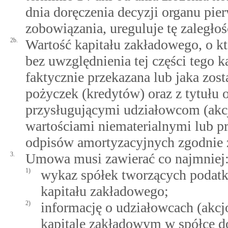
dnia doręczenia decyzji organu pier
zobowiązania, ureguluje tę zaległo
2b.
Wartość kapitału zakładowego, o któ
bez uwzględnienia tej części tego ka
faktycznie przekazana lub jaka zost
pożyczek (kredytów) oraz z tytułu 
przysługującymi udziałowcom (akcj
wartościami niematerialnymi lub p
odpisów amortyzacyjnych zgodnie 
3.
Umowa musi zawierać co najmniej
1)
wykaz spółek tworzących podatk
kapitału zakładowego;
2)
informację o udziałowcach (akcj
kapitale zakładowym w spółce d