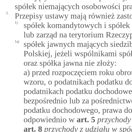
spółek niemających osobowości praw
3.
Przepisy ustawy mają również zast
1)
spółek komandytowych i spółek
lub zarząd na terytorium Rzeczyp
1a)
spółek jawnych mających siedzib
Polskiej, jeżeli wspólnikami spó
oraz spółka jawna nie złoży:
a) przed rozpoczęciem roku obro
wzoru, o podatnikach podatku 
podatnikach podatku dochodoweg
bezpośrednio lub za pośrednic
podatku dochodowego, prawa do 
odpowiednio w
art.
5
przychody
art.
8
przychody z udziału w spó