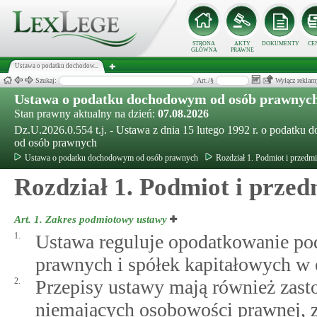
STRONA
AKTY
DOKUMENTY
CE
GŁÓWNA
PRAWNE
Ustawa o podatku dochodow...
Szukaj:
Art./§
Wyłącz reklam
Ustawa o podatku dochodowym od osób prawnyc
Stan prawny aktualny na dzień:
07.08.2026
Dz.U.2026.0.554 t.j. - Ustawa z dnia 15 lutego 1992 r. o podatk
od osób prawnych
Ustawa o podatku dochodowym od osób prawnych
Rozdział 1. Podmiot i przedm
Rozdział 1. Podmiot i prze
Art. 1.
Zakres podmiotowy ustawy
1.
Ustawa reguluje opodatkowanie 
prawnych i spółek kapitałowych w o
2.
Przepisy ustawy mają również zast
niemających osobowości prawnej, z