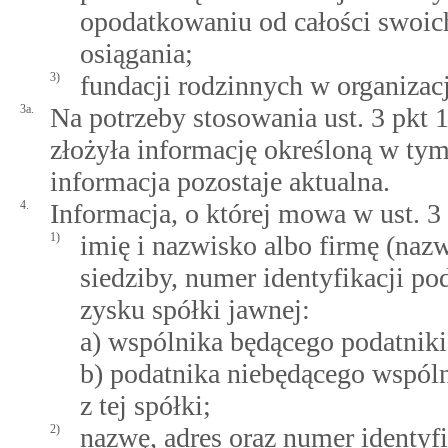
opodatkowaniu od całości swoic
osiągania;
3)
fundacji rodzinnych w organizacj
3a.
Na potrzeby stosowania ust. 3 pkt 1a
złożyła informację określoną w tym 
informacja pozostaje aktualna.
4.
Informacja, o której mowa w ust. 3 
1)
imię i nazwisko albo firmę (nazw
siedziby, numer identyfikacji p
zysku spółki jawnej:
a) wspólnika będącego podatnik
b) podatnika niebędącego wspól
z tej spółki;
2)
nazwę, adres oraz numer identyf