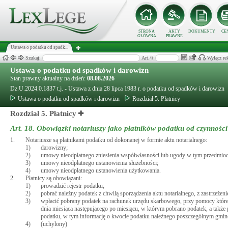
STRONA
AKTY
DOKUMENTY
CE
GŁÓWNA
PRAWNE
Ustawa o podatku od spadk...
Szukaj:
Art./§
Wyłącz re
Ustawa o podatku od spadków i darowizn
Stan prawny aktualny na dzień:
08.08.2026
Dz.U.2024.0.1837 t.j. - Ustawa z dnia 28 lipca 1983 r. o podatku od spadków i darowizn
Ustawa o podatku od spadków i darowizn
Rozdział 5. Płatnicy
Rozdział 5. Płatnicy
Art. 18.
Obowiązki notariuszy jako płatników podatku od czynności
1.
Notariusze są płatnikami podatku od dokonanej w formie aktu notarialnego:
1)
darowizny;
2)
umowy nieodpłatnego zniesienia współwłasności lub ugody w tym przedmioc
3)
umowy nieodpłatnego ustanowienia służebności;
4)
umowy nieodpłatnego ustanowienia użytkowania.
2.
Płatnicy są obowiązani:
1)
prowadzić rejestr podatku;
2)
pobrać należny podatek z chwilą sporządzenia aktu notarialnego, z zastrzeżeni
3)
wpłacić pobrany podatek na rachunek urzędu skarbowego, przy pomocy któreg
dnia miesiąca następującego po miesiącu, w którym pobrano podatek, a także 
podatku, w tym informację o kwocie podatku należnego poszczególnym gmi
4)
(uchylony)