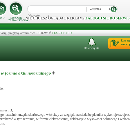
Wszystko
Wszystko
NIE CHCESZ OGLĄDAĆ REKLAM?
ZALOGUJ SIĘ DO SERWIS
NNIK
SZUKANIE
ZAAWANSOWANE
klamy, przeglądaj orzecznictwo - SPRAWDŹ
LEXLEGE PRO
Ucz si
rozwią
Obserwuj akt
 w formie aktu notarialnego
ie;
em ust. 3;
o naczelnik urzędu skarbowego właściwy ze względu na siedzibę płatnika wykonuje swoje za
przekazać w tym terminie, w formie elektronicznej, deklarację o wysokości pobranego i wpłaco
nom.