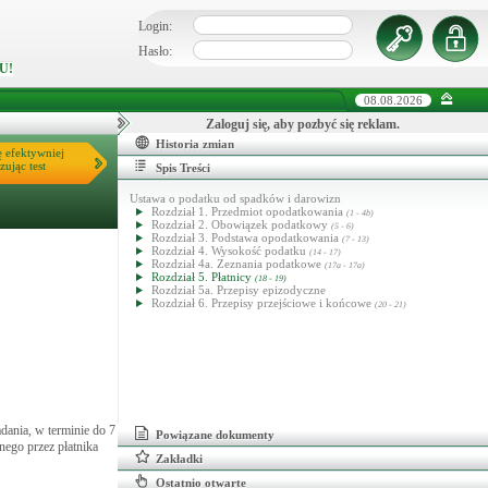
Login:
Hasło:
U!
08.08.2026
Zaloguj się, aby pozbyć się reklam.
Historia zmian
ę efektywniej
zując test
Spis Treści
Ustawa o podatku od spadków i darowizn
Rozdział 1. Przedmiot opodatkowania
(1 - 4b)
Rozdział 2. Obowiązek podatkowy
(5 - 6)
Rozdział 3. Podstawa opodatkowania
(7 - 13)
Rozdział 4. Wysokość podatku
(14 - 17)
Rozdział 4a. Zeznania podatkowe
(17a - 17a)
Rozdział 5. Płatnicy
(18 - 19)
Rozdział 5a. Przepisy epizodyczne
Rozdział 6. Przepisy przejściowe i końcowe
(20 - 21)
dania, w terminie do 7
Powiązane dokumenty
nego przez płatnika
Zakładki
Ostatnio otwarte