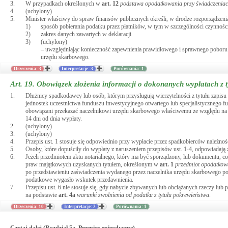
3.
W przypadkach określonych w
art.
12
podstawa opodatkowania przy świadczeniac
4.
(uchylony)
5.
Minister właściwy do spraw finansów publicznych określi, w drodze rozporządzeni
1)
sposób pobierania podatku przez płatników, w tym w szczególności czynności
2)
zakres danych zawartych w deklaracji
3)
(uchylony)
– uwzględniając konieczność zapewnienia prawidłowego i sprawnego poboru 
urzędu skarbowego.
Orzeczenia: 3
Interpretacje: 3
Porównania: 1
Art. 19.
Obowiązek złożenia informacji o dokonanych wypłatach z 
1.
Dłużnicy spadkodawcy lub osób, którym przysługują wierzytelności z tytułu zapis
jednostek uczestnictwa funduszu inwestycyjnego otwartego lub specjalistycznego f
obowiązani przekazać naczelnikowi urzędu skarbowego właściwemu ze względu na mi
14 dni od dnia wypłaty.
2.
(uchylony)
3.
(uchylony)
4.
Przepis ust. 1 stosuje się odpowiednio przy wypłacie przez spadkobierców należnośc
5.
Osoby, które dopuściły do wypłaty z naruszeniem przepisów ust. 1-4, odpowiadają
6.
Jeżeli przedmiotem aktu notarialnego, który ma być sporządzony, lub dokumentu, co
praw majątkowych uzyskanych tytułem, określonym w
art.
1
przedmiot opodatkow
po przedstawieniu zaświadczenia wydanego przez naczelnika urzędu skarbowego potw
podatkowe wygasło wskutek przedawnienia.
7.
Przepisu ust. 6 nie stosuje się, gdy nabycie zbywanych lub obciążanych rzeczy lu
na podstawie
art.
4a
warunki zwolnienia od podatku z tytułu pokrewieństwa
.
Orzeczenia: 10
Interpretacje: 2
Porównania: 1