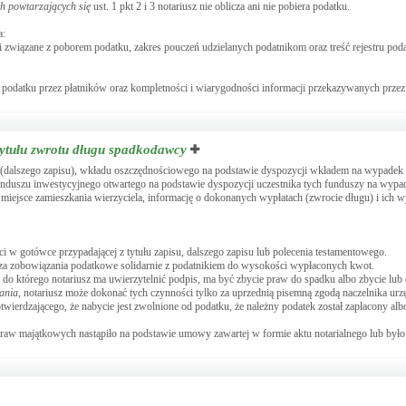
h powtarzających się
ust. 1 pkt 2 i 3 notariusz nie oblicza ani nie pobiera podatku.
a:
 związane z poborem podatku, zakres pouczeń udzielanych podatnikom oraz treść rejestru pod
podatku przez płatników oraz kompletności i wiarygodności informacji przekazywanych przez
tytułu zwrotu długu spadkodawcy
u (dalszego zapisu), wkładu oszczędnościowego na podstawie dyspozycji wkładem na wypadek 
unduszu inwestycyjnego otwartego na podstawie dyspozycji uczestnika tych funduszy na wypad
ejsce zamieszkania wierzyciela, informację o dokonanych wypłatach (zwrocie długu) i ich w
i w gotówce przypadającej z tytułu zapisu, dalszego zapisu lub polecenia testamentowego.
 za zobowiązania podatkowe solidarnie z podatnikiem do wysokości wypłaconych kwot.
 do którego notariusz ma uwierzytelnić podpis, ma być zbycie praw do spadku albo zbycie lub 
ania
, notariusz może dokonać tych czynności tylko za uprzednią pisemną zgodą naczelnika ur
ierdzającego, że nabycie jest zwolnione od podatku, że należny podatek został zapłacony al
b praw majątkowych nastąpiło na podstawie umowy zawartej w formie aktu notarialnego lub był