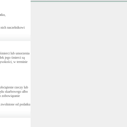
atku,
 nich naczelnikowi
śmierci lub umorzenia
ek jego śmierci są
ysokości, w terminie
obciążenie rzeczy lub
zędu skarbowego albo
bo zobowiązanie
o zwolnione od podatku