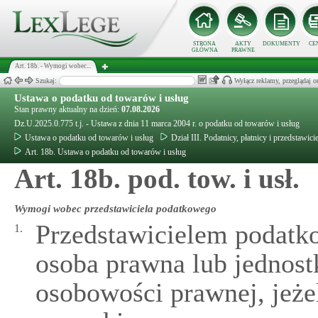
STRONA
AKTY
DOKUMENTY
CE
GŁÓWNA
PRAWNE
Art. 18b. - Wymogi wobec...
Szukaj:
Wyłącz reklamy, przeglądaj
Ustawa o podatku od towarów i usług
Stan prawny aktualny na dzień:
07.08.2026
Dz.U.2025.0.775 t.j. - Ustawa z dnia 11 marca 2004 r. o podatku od towarów i usług
Ustawa o podatku od towarów i usług
Dział III. Podatnicy, płatnicy i przedstawic
Art. 18b. Ustawa o podatku od towarów i usług
Art. 18b. pod. tow. i usł.
Wymogi wobec przedstawiciela podatkowego
Przedstawicielem podatk
1.
osoba prawna lub jednost
osobowości prawnej, jeżel