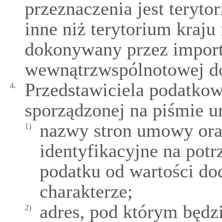
przeznaczenia jest teryt
inne niż terytorium kraju
dokonywany przez import
wewnątrzwspólnotowej d
Przedstawiciela podatkow
4.
sporządzonej na piśmie 
nazwy stron umowy oraz
1)
identyfikacyjne na pot
podatku od wartości do
charakterze;
adres, pod którym będ
2)