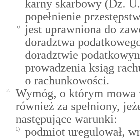
karny skarbowy (Dz. U. 
popełnienie przestępst
jest uprawniona do z
5)
doradztwa podatkowego
doradztwie podatkowym
prowadzenia ksiąg rac
o rachunkowości.
Wymóg, o którym mowa w u
2.
również za spełniony, jeże
następujące warunki:
podmiot uregulował, wr
1)