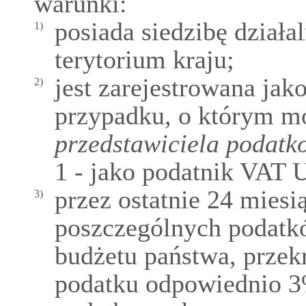
warunki:
posiada siedzibę działa
1)
terytorium kraju;
jest zarejestrowana jak
2)
przypadku, o którym 
przedstawiciela podat
1 - jako podatnik VAT 
przez ostatnie 24 miesi
3)
poszczególnych podatk
budżetu państwa, prze
podatku odpowiednio 3