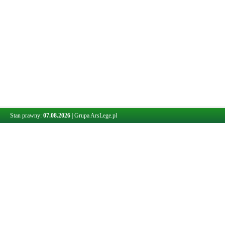
Stan prawny:
07.08.2026
|
Grupa ArsLege.pl