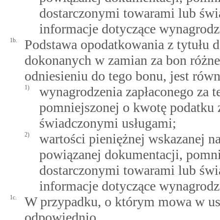
dostarczonymi towarami lub św
informacje dotyczące wynagrodze
1b.
Podstawa opodatkowania z tytułu 
dokonanych w zamian za bon różneg
odniesieniu do tego bonu, jest rów
1)
wynagrodzenia zapłaconego za te
pomniejszonej o kwotę podatku 
świadczonymi usługami;
2)
wartości pieniężnej wskazanej n
powiązanej dokumentacji, pomni
dostarczonymi towarami lub św
informacje dotyczące wynagrodze
1c.
W przypadku, o którym mowa w ust. 1
odpowiednio.