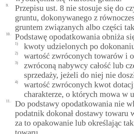
9.
Przepisu ust. 8 nie stosuje się do
gruntu, dokonywanego z równoczes
gruntem związanych albo części ta
10.
Podstawę opodatkowania obniża się
1)
kwoty udzielonych po dokonaniu
2)
wartość zwróconych towarów i 
3)
zwróconą nabywcy całość lub cz
sprzedaży, jeżeli do niej nie dosz
4)
wartość zwróconych kwot dotacj
charakterze, o których mowa w us
11.
Do podstawy opodatkowania nie wli
podatnik dokonał dostawy towaru 
za to opakowanie lub określając t
towaru.