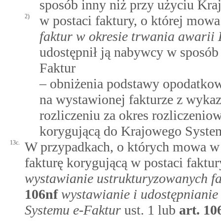
sposób inny niż przy użyciu Kr
2)
w postaci faktury, o której mow
faktur w okresie trwania awari
udostępnił ją nabywcy w sposób
Faktur
– obniżenia podstawy opodatkow
na wystawionej fakturze z wyk
rozliczeniu za okres rozliczenio
korygującą do Krajowego System
13c.
W przypadkach, o których mowa w u
fakturę korygującą w postaci faktu
wystawianie ustrukturyzowanych fak
106nf
wystawianie i udostępnianie
Systemu e-Faktur
ust. 1 lub
art.
10