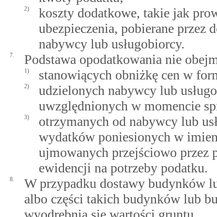
2)
koszty dodatkowe, takie jak prow
ubezpieczenia, pobierane przez
nabywcy lub usługobiorcy.
7.
Podstawa opodatkowania nie obejm
1)
stanowiących obniżkę cen w formi
2)
udzielonych nabywcy lub usługo
uwzględnionych w momencie sp
3)
otrzymanych od nabywcy lub us
wydatków poniesionych w imieni
ujmowanych przejściowo przez p
ewidencji na potrzeby podatku.
8.
W przypadku dostawy budynków lu
albo części takich budynków lub b
wyodrębnia się wartości gruntu.