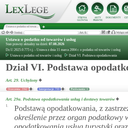
STRONA
AKTY
DOKUMENTY
CE
GŁÓWNA
PRAWNE
Ustawa o podatku od towar...
Szukaj:
Art./§
Wyłącz re
Ustawa o podatku od towarów i usług
Stan prawny aktualny na dzień:
07.08.2026
Dz.U.2025.0.775 t.j. - Ustawa z dnia 11 marca 2004 r. o podatku od towarów i usług
Ustawa o podatku od towarów i usług
Dział VI. Podstawa opodatkowania
Dział VI. Podstawa opodat
Art. 29.
Uchylony
Orzeczenia: 2162
Interpretacje: 733
Porównania: 1
Art. 29a.
Podstawa opodatkowania usług i dostawy towarów
1.
Podstawą opodatkowania, z zastrzeże
określenie przez organ podatkowy 
opodatkowania usług turystyki
ora