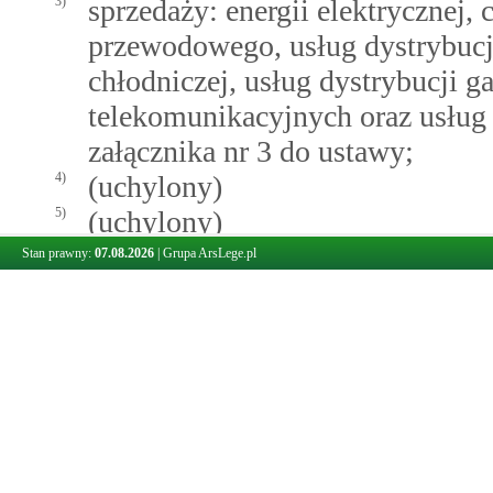
3)
sprzedaży: energii elektrycznej, 
przewodowego, usług dystrybucji 
chłodniczej, usług dystrybucji 
telekomunikacyjnych oraz usług
załącznika nr 3 do ustawy;
4)
(uchylony)
5)
(uchylony)
6)
gdy podatnik nie uzyskał potwie
Stan prawny:
07.08.2026
|
Grupa ArsLege.pl
przez nabywcę towaru lub usłu
faktury korygującej i z posiada
lub usługi wie, że transakcja zo
określonymi na fakturze koryguj
15a.
W przypadku importu usług oraz do
inne kategorie podatników
ust. 1 p