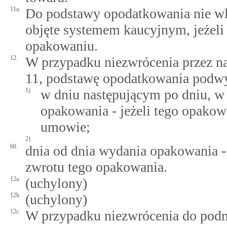
11a.
Do podstawy opodatkowania nie wli
objęte systemem kaucyjnym, jeżeli
opakowaniu.
12.
W przypadku niezwrócenia przez n
11, podstawę opodatkowania podwy
1)
w dniu następującym po dniu, 
opakowania - jeżeli tego opako
umowie;
2)
60.
dnia od dnia wydania opakowania -
zwrotu tego opakowania.
12a.
(uchylony)
12b.
(uchylony)
12c.
W przypadku niezwrócenia do podm