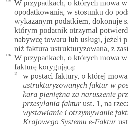
13a.
W przypadkach, o których mowa w u
opodatkowania, w stosunku do pods
wykazanym podatkiem, dokonuje się
którym podatnik otrzymał potwierd
nabywcę towaru lub usługi, jeżeli 
niż faktura ustrukturyzowana, z zas
13b.
W przypadkach, o których mowa w u
fakturę korygującą:
1)
w postaci faktury, o której mow
ustrukturyzowanych faktur w post
kara pieniężna za naruszenie pr
przesyłania faktur
ust. 1, na rz
wystawianie i otrzymywanie fakt
Krajowego Systemu e-Faktur
ust