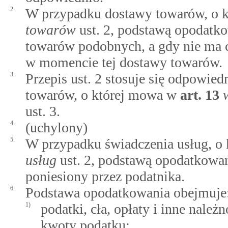
2.
W przypadku dostawy towarów, o 
towarów
ust. 2, podstawą opodatko
towarów podobnych, a gdy nie ma c
w momencie tej dostawy towarów.
3.
Przepis ust. 2 stosuje się odpowi
towarów, o której mowa w
art.
13
ust. 3.
4.
(uchylony)
5.
W przypadku świadczenia usług, 
usług
ust. 2, podstawą opodatkowani
poniesiony przez podatnika.
6.
Podstawa opodatkowania obejmuje
1)
podatki, cła, opłaty i inne nale
kwoty podatku;