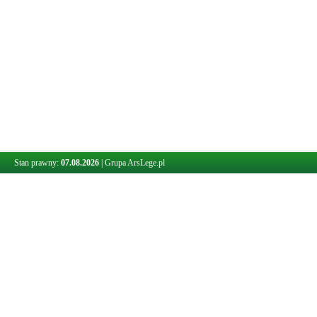
Stan prawny:
07.08.2026
|
Grupa ArsLege.pl