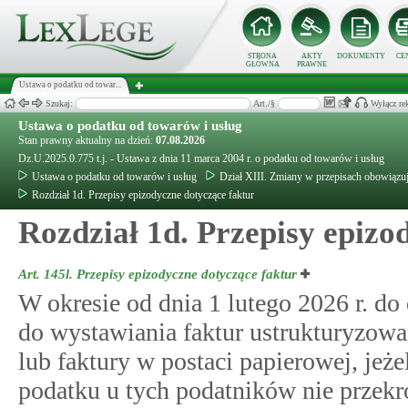
STRONA
AKTY
DOKUMENTY
CE
GŁÓWNA
PRAWNE
Ustawa o podatku od towar...
Szukaj:
Art./§
Wyłącz re
Ustawa o podatku od towarów i usług
Stan prawny aktualny na dzień:
07.08.2026
Dz.U.2025.0.775 t.j. - Ustawa z dnia 11 marca 2004 r. o podatku od towarów i usług
Ustawa o podatku od towarów i usług
Dział XIII. Zmiany w przepisach obowiązuj
Rozdział 1d. Przepisy epizodyczne dotyczące faktur
Rozdział 1d. Przepisy epizo
Art. 145l.
Przepisy epizodyczne dotyczące faktur
W okresie od dnia 1 lutego 2026 r. do
do wystawiania faktur ustrukturyzow
lub faktury w postaci papierowej, jeż
podatku u tych podatników nie przekr