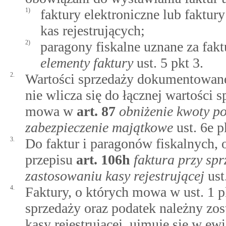
1)
faktury elektroniczne lub faktur
kas rejestrujących;
2)
paragony fiskalne uznane za fak
elementy faktury
ust. 5 pkt 3.
2.
Wartości sprzedaży dokumentowanej
nie wlicza się do łącznej wartości 
mowa w
art.
87
obniżenie kwoty po
zabezpieczenie majątkowe
ust. 6e pk
3.
Do faktur i paragonów fiskalnych, o
przepisu
art.
106h
faktura przy sp
zastosowaniu kasy rejestrującej
ust.
4.
Faktury, o których mowa w ust. 1 p
sprzedaży oraz podatek należny zo
kasy rejestrującej, ujmuje się w e