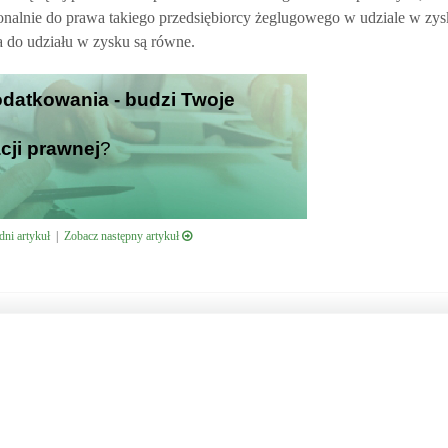
nalnie do prawa takiego przedsiębiorcy żeglugowego w udziale w zys
 do udziału w zysku są równe.
odatkowania - budzi Twoje
cji prawnej
?
ni artykuł
|
Zobacz następny artykuł