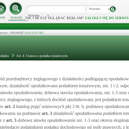
Wszystko
Wszystko
NIE CHCESZ OGLĄDAĆ REKLAM?
ZALOGUJ SIĘ DO SERWIS
NNIK
SZUKANIE
ZAAWANSOWANE
ecznictwo - SPRAWDŹ
LEXLEGE PRO
odatku
Art. 4. Ustawa o podatku tonażowym
 przedsiębiorcy żeglugowego z działalności podlegającej opodatkow
owym
, działalność opodatkowana podatkiem tonażowym, ust. 1 i 2, odp
stawka opodatkowania
, dobowa stawka opodatkowania, ust. 1-3 oraz 
iorcy żeglugowego, z których dochód opodatkowany jest podatkiem t
 w
art.
2
katalog pojęć ustawowych
pkt 3 lit. b, podstawę opodatkowa
tkowaniu na podstawie
art.
3
działalność opodatkowana podatkiem t
e z
art.
5
dobowa stawka opodatkowania
ust. 1-3 oraz okresu eksploa
ej niebędącej podatnikiem podatku dochodowego od osób prawnych, z 