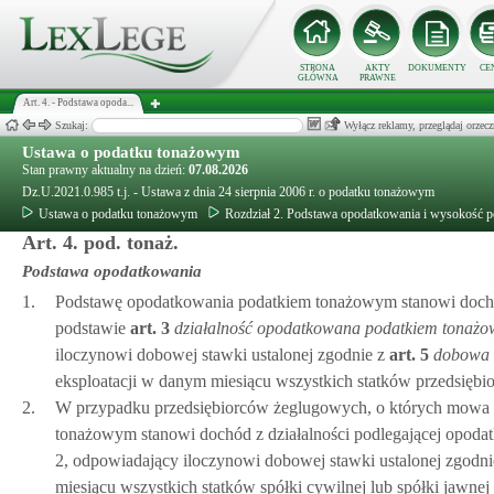
STRONA
AKTY
DOKUMENTY
CE
GŁÓWNA
PRAWNE
Art. 4. - Podstawa opoda...
Szukaj:
Wyłącz reklamy, przeglądaj orz
Ustawa o podatku tonażowym
Stan prawny aktualny na dzień:
07.08.2026
Dz.U.2021.0.985 t.j. - Ustawa z dnia 24 sierpnia 2006 r. o podatku tonażowym
Ustawa o podatku tonażowym
Rozdział 2. Podstawa opodatkowania i wysokość p
Art. 4. pod. tonaż.
Podstawa opodatkowania
1.
Podstawę opodatkowania podatkiem tonażowym stanowi dochód
podstawie
art.
3
działalność opodatkowana podatkiem tonaż
iloczynowi dobowej stawki ustalonej zgodnie z
art.
5
dobowa 
eksploatacji w danym miesiącu wszystkich statków przedsięb
2.
W przypadku przedsiębiorców żeglugowych, o których mowa
tonażowym stanowi dochód z działalności podlegającej opoda
2, odpowiadający iloczynowi dobowej stawki ustalonej zgodni
miesiącu wszystkich statków spółki cywilnej lub spółki jawn