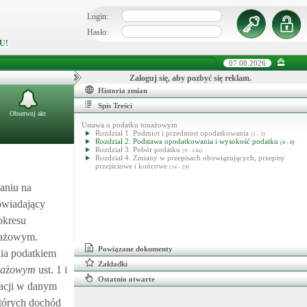
Login:
Hasło:
U!
07.08.2026
Zaloguj się, aby pozbyć się reklam.
Historia zmian
Spis Treści
Obserwuj akt
Ustawa o podatku tonażowym
Rozdział 1. Podmiot i przedmiot opodatkowania
(1 - 3)
Rozdział 2. Podstawa opodatkowania i wysokość podatku
(4 - 8)
Rozdział 3. Pobór podatku
(9 - 13a)
Rozdział 4. Zmiany w przepisach obowiązujących, przepisy
przejściowe i końcowe
(14 - 19)
aniu na
owiadający
okresu
onażowym.
Powiązane dokumenty
nia podatkiem
Zakładki
onażowym
ust. 1 i
Ostatnio otwarte
tacji w danym
których dochód