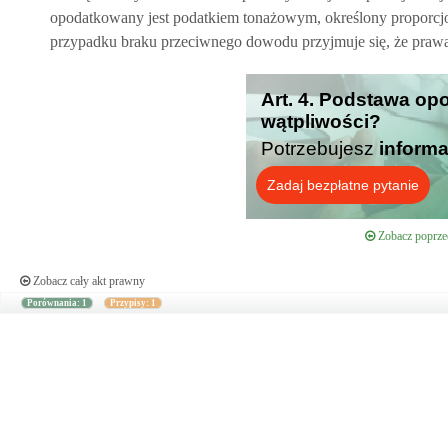
opodatkowany jest podatkiem tonażowym, określony proporcjo
przypadku braku przeciwnego dowodu przyjmuje się, że prawa
Art. 4. Podstawa op
wątpliwości?
Potrzebujesz
informa
Zadaj bezpłatne pytanie
Zobacz poprzed
Zobacz cały akt prawny
Porównania: 1
Przypisy: 1