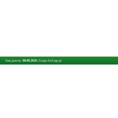
Stan prawny:
08.08.2026
|
Grupa ArsLege.pl