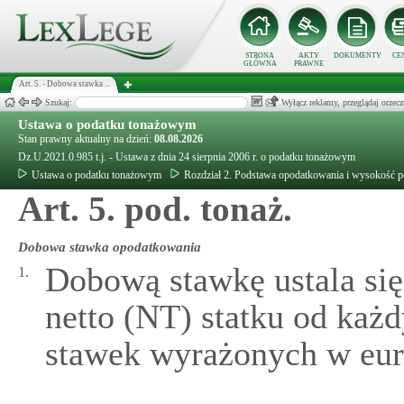
STRONA
AKTY
DOKUMENTY
CE
GŁÓWNA
PRAWNE
Art. 5. - Dobowa stawka ...
Szukaj:
Wyłącz reklamy, przeglądaj orz
Ustawa o podatku tonażowym
Stan prawny aktualny na dzień:
08.08.2026
Dz.U.2021.0.985 t.j. - Ustawa z dnia 24 sierpnia 2006 r. o podatku tonażowym
Ustawa o podatku tonażowym
Rozdział 2. Podstawa opodatkowania i wysokość p
Art. 5. pod. tonaż.
Dobowa stawka opodatkowania
Dobową stawkę ustala się
1.
netto (NT) statku od każ
stawek wyrażonych w euro