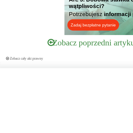
wątpliwości?
Potrzebujesz
informacji
Zadaj bezpłatne pytanie
Zobacz poprzedni artyk
Zobacz cały akt prawny