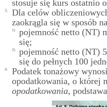
stosuje się kurs ostatnio
Dla celów obliczeniowych
3.
zaokrągla się w sposób na
pojemność netto (NT) m
1)
się;
pojemność netto (NT) 5
2)
się do pełnych 100 jedn
Podatek tonażowy wynos
4.
opodatkowania, o której
opodatkowania
, podstaw
Art. 5. Dobowa stawka 