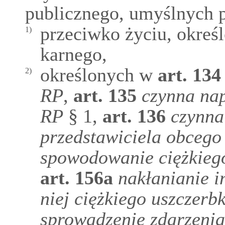
publicznego, umyślnych p
przeciwko życiu, okreś
1)
karnego,
określonych w
art.
134
2)
RP
,
art.
135
czynna nap
RP
§ 1,
art.
136
czynna
przedstawiciela obcego
spowodowanie ciężkieg
art.
156a
nakłanianie 
niej ciężkiego uszczerb
sprowadzenie zdarzenia