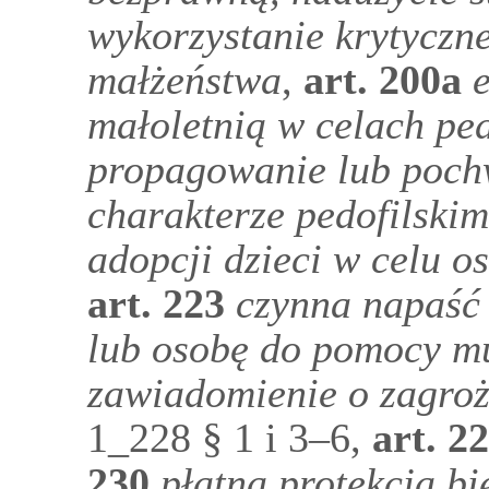
wykorzystanie krytyczn
małżeństwa
,
art.
200a
małoletnią w celach ped
propagowanie lub poch
charakterze pedofilskim
adopcji dzieci w celu o
art.
223
czynna napaść 
lub osobę do pomocy m
zawiadomienie o zagro
1_228 § 1 i 3–6,
art.
22
230
płatna protekcja bi