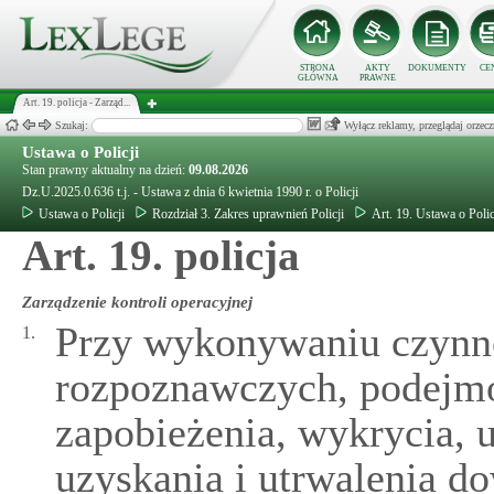
STRONA
AKTY
DOKUMENTY
CE
GŁÓWNA
PRAWNE
Art. 19. policja - Zarząd...
Szukaj:
Wyłącz reklamy, przeglądaj orz
Ustawa o Policji
Stan prawny aktualny na dzień:
09.08.2026
Dz.U.2025.0.636 t.j. - Ustawa z dnia 6 kwietnia 1990 r. o Policji
Ustawa o Policji
Rozdział 3. Zakres uprawnień Policji
Art. 19. Ustawa o Polic
Art. 19. policja
Zarządzenie kontroli operacyjnej
Przy wykonywaniu czynno
1.
rozpoznawczych, podejmo
zapobieżenia, wykrycia, u
uzyskania i utrwalenia d