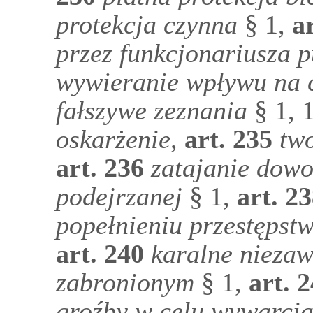
protekcja czynna
§ 1,
ar
przez funkcjonariusza 
wywieranie wpływu na 
fałszywe zeznania
§ 1, 1
oskarżenie
,
art.
235
tw
art.
236
zatajanie dow
podejrzanej
§ 1,
art.
23
popełnieniu przestępst
art.
240
karalne niezaw
zabronionym
§ 1,
art.
2
groźby w celu wywarcia