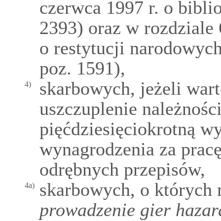
czerwca 1997 r. o bibli
2393) oraz w rozdziale 
o restytucji narodowych
poz. 1591),
skarbowych, jeżeli war
4)
uszczuplenie należnośc
pięćdziesięciokrotną w
wynagrodzenia za pracę
odrębnych przepisów,
skarbowych, o których
4a)
prowadzenie gier haza