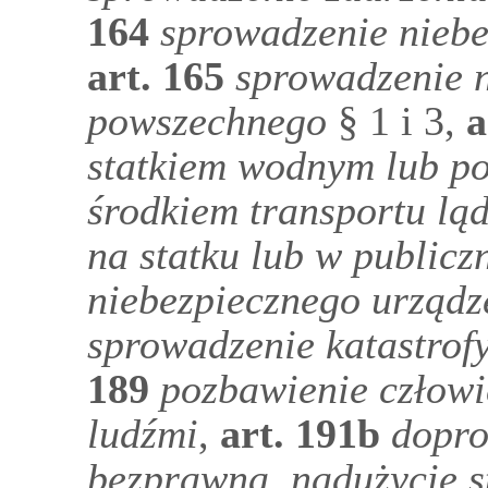
164
sprowadzenie niebe
art.
165
sprowadzenie 
powszechnego
§ 1 i 3,
a
statkiem wodnym lub p
środkiem transportu l
na statku lub w public
niebezpiecznego urządze
sprowadzenie katastrof
189
pozbawienie człowi
ludźmi
,
art.
191b
dopro
bezprawną, nadużycie s