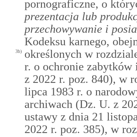
pornograficzne, o któ
prezentacja lub produk
przechowywanie i posia
Kodeksu karnego, obejm
określonych w rozdziale
3b)
r. o ochronie zabytków 
z 2022 r. poz. 840), w 
lipca 1983 r. o narodo
archiwach (Dz. U. z 202
ustawy z dnia 21 listop
2022 r. poz. 385), w ro