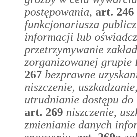
postępowania
,
art.
246
funkcjonariusza public
informacji lub oświadc
przetrzymywanie zakła
zorganizowanej grupie 
267
bezprawne uzyskani
niszczenie, uszkadzanie
utrudnianie dostępu do
art.
269
niszczenie, us
zmienianie danych info