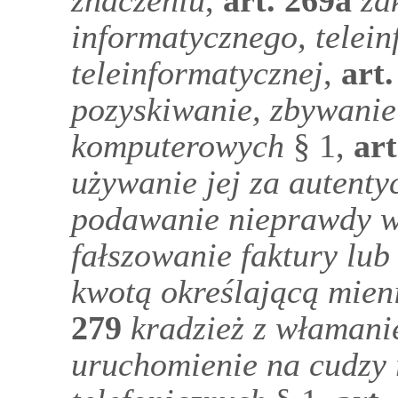
znaczeniu
,
art.
269a
za
informatycznego, telein
teleinformatycznej
,
art
pozyskiwanie, zbywanie
komputerowych
§ 1,
art
używanie jej za autenty
podawanie nieprawdy w
fałszowanie faktury lub
kwotą określającą mieni
279
kradzież z właman
uruchomienie na cudzy