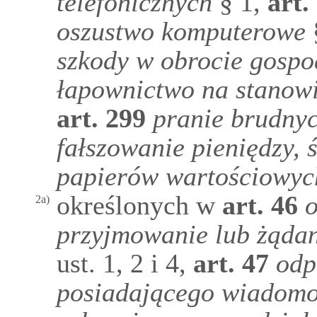
telefonicznych
§ 1,
art.
oszustwo komputerowe
szkody w obrocie gosp
łapownictwo na stanow
art.
299
pranie brudnyc
fałszowanie pieniędzy, 
papierów wartościowyc
określonych w
art.
46
o
2a)
przyjmowanie lub żądani
ust. 1, 2 i 4,
art.
47
odp
posiadającego wiadomo