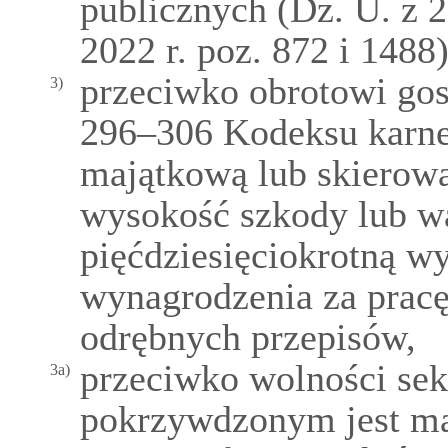
publicznych (Dz. U. z 2
2022 r. poz. 872 i 1488)
przeciwko obrotowi gos
3)
296–306 Kodeksu karne
majątkową lub skierowa
wysokość szkody lub wa
pięćdziesięciokrotną w
wynagrodzenia za pracę
odrębnych przepisów,
przeciwko wolności sek
3a)
pokrzywdzonym jest mał