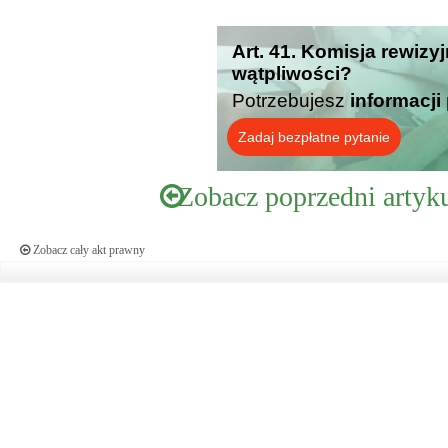
Art. 41. Komisja rewizy
wątpliwości?
Potrzebujesz
informacji
Zadaj bezpłatne pytanie
Zobacz poprzedni artyk
Zobacz cały akt prawny