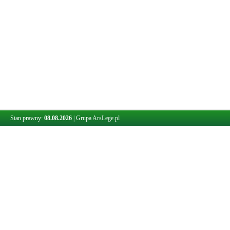
Stan prawny:
08.08.2026
|
Grupa ArsLege.pl