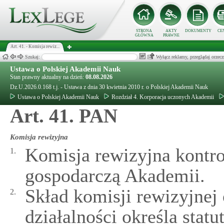
STRONA
AKTY
DOKUMENTY
CE
GŁÓWNA
PRAWNE
Art. 41. - Komisja rewiz...
Szukaj:
Wyłącz reklamy, przeglądaj orz
Ustawa o Polskiej Akademii Nauk
Stan prawny aktualny na dzień:
08.08.2026
Dz.U.2026.0.168 t.j. - Ustawa z dnia 30 kwietnia 2010 r. o Polskiej Akademii Nauk
Ustawa o Polskiej Akademii Nauk
Rozdział 4. Korporacja uczonych Akademii
Art. 41. PAN
Komisja rewizyjna
Komisja rewizyjna kontro
1.
gospodarczą Akademii.
Skład komisji rewizyjnej 
2.
działalności określa stat