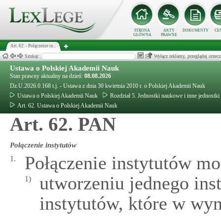
STRONA
AKTY
DOKUMENTY
CE
GŁÓWNA
PRAWNE
Art. 62. - Połączenie in...
Szukaj:
Wyłącz reklamy, przeglądaj orz
Ustawa o Polskiej Akademii Nauk
Stan prawny aktualny na dzień:
08.08.2026
Dz.U.2026.0.168 t.j. - Ustawa z dnia 30 kwietnia 2010 r. o Polskiej Akademii Nauk
Ustawa o Polskiej Akademii Nauk
Rozdział 5. Jednostki naukowe i inne jednostk
Art. 62. Ustawa o Polskiej Akademii Nauk
Art. 62. PAN
Połączenie instytutów
Połączenie instytutów mo
1.
utworzeniu jednego ins
1)
instytutów, które w wy