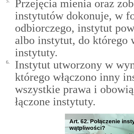
Przejęcia mienia oraz zo
5.
instytutów dokonuje, w f
odbiorczego, instytut po
albo instytut, do którego 
instytuty.
Instytut utworzony w wyni
6.
którego włączono inny ins
wszystkie prawa i obowią
łączone instytuty.
Art. 62. Połączenie ins
wątpliwości?