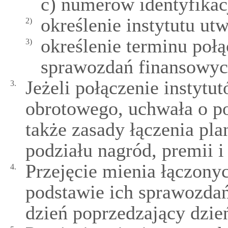
c) numerów identyfikac
określenie instytutu u
2)
określenie terminu połą
3)
sprawozdań finansowych
Jeżeli połączenie instytu
3.
obrotowego, uchwała o p
także zasady łączenia pl
podziału nagród, premii i
Przejęcie mienia łączonyc
4.
podstawie ich sprawozda
dzień poprzedzający dzie