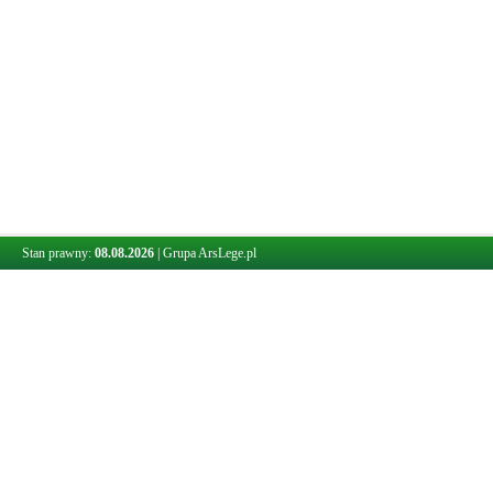
Stan prawny:
08.08.2026
|
Grupa ArsLege.pl