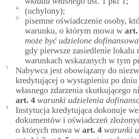
wkładu własnego
ust. 1 pkt 1;
4)
(uchylony);
5)
pisemne oświadczenie osoby, któr
warunku, o którym mowa w
art
może być udzielone dofinansow
gdy pierwsze zasiedlenie lokalu
warunkach wskazanych w tym pr
5.
Nabywca jest obowiązany do niezw
kredytującej o wystąpieniu po dni
własnego zdarzenia skutkującego 
art.
4
warunki udzielenia dofinan
6.
Instytucja kredytująca dokonuje wer
dokumentów i oświadczeń złożonych
o których mowa w
art.
4
warunki u