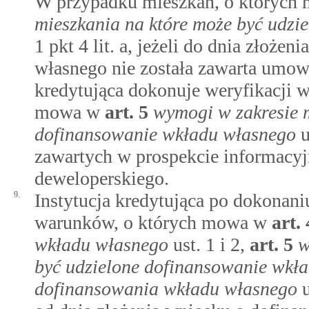
W przypadku mieszkań, o któryc
mieszkania na które może być udzi
1 pkt 4 lit. a, jeżeli do dnia złoż
własnego nie została zawarta umowa
kredytująca dokonuje weryfikacji w
mowa w
art.
5
wymogi w zakresie m
dofinansowanie wkładu własnego
u
zawartych w prospekcie informacy
deweloperskiego.
9.
Instytucja kredytująca po dokonaniu
warunków, o których mowa w
art.
wkładu własnego
ust. 1 i 2,
art.
5
w
być udzielone dofinansowanie wkł
dofinansowania wkładu własnego
u