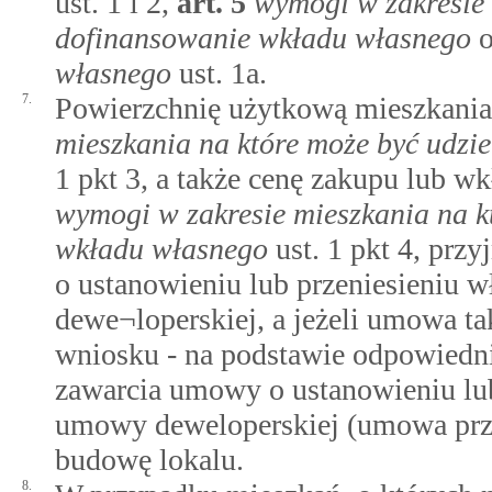
ust. 1 i 2,
art.
5
wymogi w zakresie 
dofinansowanie wkładu własnego
o
własnego
ust. 1a.
7.
Powierzchnię użytkową mieszkania
mieszkania na które może być udzi
1 pkt 3, a także cenę zakupu lub 
wymogi w zakresie mieszkania na k
wkładu własnego
ust. 1 pkt 4, prz
o ustanowieniu lub przeniesieniu 
dewe¬loperskiej, a jeżeli umowa tak
wniosku - na podstawie odpowiedn
zawarcia umowy o ustanowieniu lub
umowy deweloperskiej (umowa prz
budowę lokalu.
8.