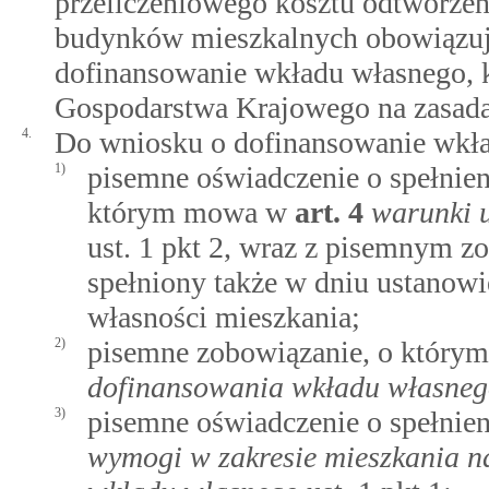
przeliczeniowego kosztu odtworze
budynków mieszkalnych obowiązują
dofinansowanie wkładu własnego, 
Gospodarstwa Krajowego na zasadac
4.
Do wniosku o dofinansowanie wkła
1)
pisemne oświadczenie o spełnien
którym mowa w
art.
4
warunki 
ust. 1 pkt 2, wraz z pisemnym z
spełniony także w dniu ustanowie
własności mieszkania;
2)
pisemne zobowiązanie, o któr
dofinansowania wkładu własne
3)
pisemne oświadczenie o spełni
wymogi w zakresie mieszkania n