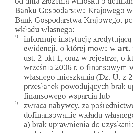
od dnia złożenia wniosku o dofina
Banku Gospodarstwa Krajowego wn
10.
Bank Gospodarstwa Krajowego, po
wkładu własnego:
1)
informuje instytucję kredytując
ewidencji, o której mowa w
art.
ust. 2 pkt 1, oraz w rejestrze, 
września 2006 r. o finansowym 
własnego mieszkania (Dz. U. z 2
przesłanek powodujących brak u
finansowego wsparcia lub
2)
zwraca nabywcy, za pośrednictwe
dofinansowanie wkładu własnego
a) brak uprawnienia do uzyskani