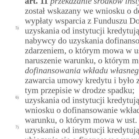
art.
11
przekazanie środków insty
został wskazany we wniosku o d
wypłaty wsparcia z Funduszu Do
5)
uzyskania od instytucji kredytuj
nabywcy do uzyskania dofinans
zdarzeniem, o którym mowa w us
naruszenie warunku, o którym
dofinansowania wkładu własne
zawarcia umowy kredytu i było
tym przepisie w drodze spadku;
6)
uzyskania od instytucji kredytuj
wniosku o dofinansowanie wkład
warunku, o którym mowa w ust.
7)
uzyskania od instytucji kredytuj