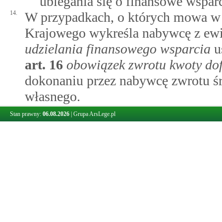
ubiegania się o finansowe wsparc
14.
W przypadkach, o których mowa w 
Krajowego wykreśla nabywcę z ewi
udzielania finansowego wsparcia
u
art.
16
obowiązek zwrotu kwoty do
dokonaniu przez nabywcę zwrotu ś
własnego.
Stan prawny:
06.08.2026
|
Grupa ArsLege.pl
Art. 11.
Przekazanie środków instytucji kredytującej
1.
Bank Gospodarstwa Krajowego przek
określony w umowie w sprawie stos
tytułu dofinansowań wkładu włas
do ewidencji, o której mowa w
art
ust. 2 pkt 1, na wniosek instytucj