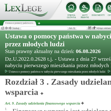
STRONA
AKTY
DOKUMENTY
CE
GŁÓWNA
PRAWNE
Ustawa o pomocy państwa w...
Szukaj:
Art./§
Wyłącz reklam
Ustawa o pomocy państwa w nabyci
przez młodych ludzi
Stan prawny aktualny na dzień:
06.08.2026
Dz.U.2022.0.2628 t.j. - Ustawa z dnia 27 wrze
nabyciu pierwszego mieszkania przez młodych 
Ustawa o pomocy państwa w nabyciu pierwszego mieszkania przez młodych ludzi
Rozdział 3 . Zasady udzielan
wsparcia
Art. 9.
Zasady udzielania finansowego wsparcia
1.