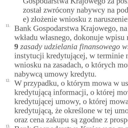
Gospodarstwa Krajowego za pośre
został zwrócony nabywcy na pods
e) złożenie wniosku z naruszeni
11.
Bank Gospodarstwa Krajowego, na
wkładu własnego, dokonuje wpisu 
9
zasady udzielania finansowego w
instytucji kredytującej, w terminie
wniosku na zasadach, o których mow
nabywcą umowy kredytu.
12.
W przypadku, o którym mowa w ust.
kredytującą informacji, o której mow
kredytującej umowy, o której mowa w
kredytującą, że określone w tej u
oraz cena zakupu są zgodne z pros
13.