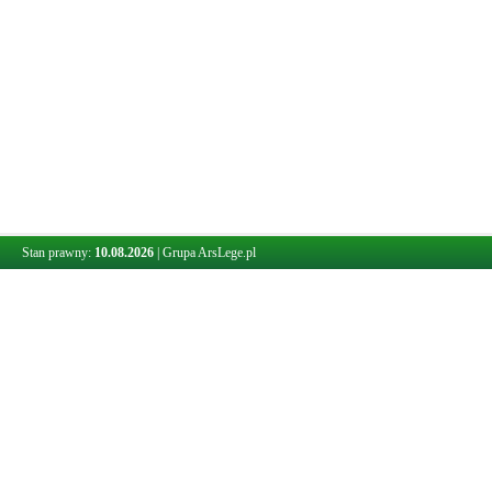
Stan prawny:
10.08.2026
|
Grupa ArsLege.pl