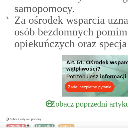
samopomocy.
Za ośrodek wsparcia uzna
5.
osób bezdomnych pomimo
opiekuńczych oraz specja
Art. 51. Ośrodek wsparc
wątpliwości?
Potrzebujesz
informacji
Zadaj bezpłatne pytanie
Zobacz poprzedni artyk
Zobacz cały akt prawny
Orzeczenia: 19
Porównania: 1
Przypisy: 1