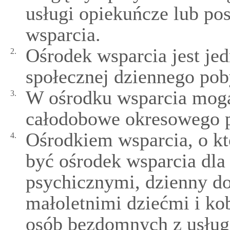
usługi opiekuńcze lub po
wsparcia.
Ośrodek wsparcia jest je
2.
społecznej dziennego pob
W ośrodku wsparcia mog
3.
całodobowe okresowego 
Ośrodkiem wsparcia, o k
4.
być ośrodek wsparcia dla
psychicznymi, dzienny d
małoletnimi dziećmi i kob
osób bezdomnych z usług