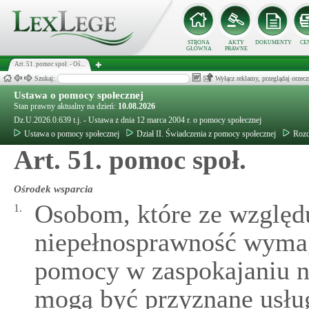
STRONA
AKTY
DOKUMENTY
CE
GŁÓWNA
PRAWNE
Art. 51. pomoc społ. - Oś...
Szukaj:
Wyłącz reklamy, przeglądaj orz
Ustawa o pomocy społecznej
Stan prawny aktualny na dzień:
10.08.2026
Dz.U.2026.0.639 t.j. - Ustawa z dnia 12 marca 2004 r. o pomocy społecznej
Ustawa o pomocy społecznej
Dział II. Świadczenia z pomocy społecznej
Rozdz
Art. 51. pomoc społ.
Ośrodek wsparcia
Osobom, które ze względu
1.
niepełnosprawność wymag
pomocy w zaspokajaniu n
mogą być przyznane usług