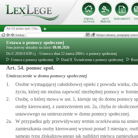
STRONA
AKTY
DOKUMENTY
CE
GŁÓWNA
PRAWNE
Art. 54. pomoc społ. - Um...
Szukaj:
Wyłącz reklamy, przeglądaj orz
Ustawa o pomocy społecznej
Stan prawny aktualny na dzień:
08.08.2026
Dz.U.2026.0.639 t.j. - Ustawa z dnia 12 marca 2004 r. o pomocy społecznej
Ustawa o pomocy społecznej
Dział II. Świadczenia z pomocy społecznej
Rozd
Art. 54. pomoc społ.
Umieszczenie w domu pomocy społecznej
1.
Osobie wymagającej całodobowej opieki z powodu wieku, cho
życiu, której nie można zapewnić niezbędnej pomocy w formi
2.
Osobę, o której mowa w ust. 1, kieruje się do domu pomocy sp
osoby kierowanej, z zastrzeżeniem ust. 2a, chyba że okoliczno
ustawowego na umieszczenie w domu pomocy społecznej.
2a.
W przypadku gdy przewidywany termin oczekiwania na umiesz
zamieszkania osoby kierowanej wynosi ponad 3 miesiące, osobę
samego typu zlokalizowanego jak najbliżej miejsca zamieszka