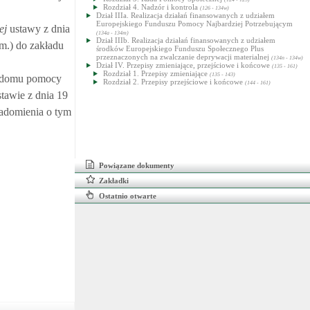
Rozdział 4. Nadzór i kontrola
(126 - 134w)
Dział IIIa. Realizacja działań finansowanych z udziałem
Europejskiego Funduszu Pomocy Najbardziej Potrzebującym
ej
ustawy z dnia
(134a - 134m)
Dział IIIb. Realizacja działań finansowanych z udziałem
zm.) do zakładu
środków Europejskiego Funduszu Społecznego Plus
przeznaczonych na zwalczanie deprywacji materialnej
(134n - 134w)
Dział IV. Przepisy zmieniające, przejściowe i końcowe
(135 - 161)
Rozdział 1. Przepisy zmieniające
(135 - 143)
w domu pomocy
Rozdział 2. Przepisy przejściowe i końcowe
(144 - 161)
tawie z dnia 19
iadomienia o tym
Powiązane dokumenty
Zakładki
Ostatnio otwarte