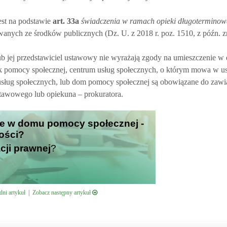
st na podstawie
art.
33a
świadczenia w ramach opieki długoterminow
owanych ze środków publicznych (Dz. U. z 2018 r. poz. 1510, z późn. 
 jej przedstawiciel ustawowy nie wyrażają zgody na umieszczenie 
k pomocy społecznej, centrum usług społecznych, o którym mowa w us
m usług społecznych, lub dom pomocy społecznej są obowiązane do zaw
ustawowego lub opiekuna – prokuratora.
ie w domu pomocy społecznej -
ości?
cji prawnej
?
ni artykuł
|
Zobacz następny artykuł