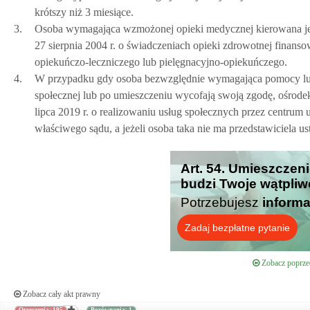
krótszy niż 3 miesiące.
3.
Osoba wymagająca wzmożonej opieki medycznej kierowana je
27 sierpnia 2004 r. o świadczeniach opieki zdrowotnej finans
opiekuńczo-leczniczego lub pielęgnacyjno-opiekuńczego.
4.
W przypadku gdy osoba bezwzględnie wymagająca pomocy lub
społecznej lub po umieszczeniu wycofają swoją zgodę, ośrode
lipca 2019 r. o realizowaniu usług społecznych przez centru
właściwego sądu, a jeżeli osoba taka nie ma przedstawiciela 
Art. 54. Umieszczen
budzi Twoje wątpliw
Potrzebujesz
informa
Zadaj bezpłatne pytanie
Zobacz poprzed
Zobacz cały akt prawny