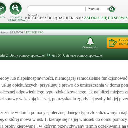
Wszystko
Wszystko
NIE CHCESZ OGLĄDAĆ REKLAM?
ZALOGUJ SIĘ DO SERWIS
NNIK
SZUKANIE
ZAAWANSOWANE
ecznictwo - SPRAWDŹ
LEXLEGE PRO
Ucz si
rozwią
Obserwuj akt
ział 2. Domy pomocy społecznej
Art. 54. Ustawa o pomocy społecznej
roby lub niepełnosprawności, niemogącej samodzielnie funkcjonowa
e usług opiekuńczych, przysługuje prawo do umieszczenia w domu pom
ołecznej odpowiedniego typu, zlokalizowanego jak najbliżej miejsca 
ści sprawy wskazują inaczej, po uzyskaniu zgody tej osoby lub jej prze
czenie w domu pomocy społecznej danego typu zlokalizowanym najbl
, o której mowa w ust. 1, kieruje się na jej wniosek do domu pomocy 
nia osoby kierowanej, w którym przewidywany termin oczekiwania na u