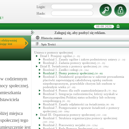
Login:
Hasło:
U!
08.08.2026
Zaloguj się, aby pozbyć się reklam.
Historia zmian
ę efektywniej
zując test
Spis Treści
Ustawa o pomocy społecznej
Dział I. Przepisy ogólne
(1 - 35)
Rozdział 1. Zasady ogólne i zakres podmiotowy ustawy
(1 - 14)
Rozdział 2. Zadania pomocy społecznej
(15 - 35)
Dział II. Świadczenia z pomocy społecznej
(36 - 109a)
Rozdział 1. Zasiłki i usługi
(36 - 53a)
Rozdział 2. Domy pomocy społecznej
(54 - 66)
Rozdział 3. Działalność gospodarcza w zakresie prowadzenia
ć w codziennym
placówki zapewniającej całodobową opiekę osobom
niepełnosprawnym, przewlekle chorym lub osobom w
ocy społecznej.
podeszłym wieku
(67 - 69)
Rozdział 4. Pomoc dla osób usamodzielnianych
(70 - 90a)
zamieszkania
Rozdział 5. Integracja cudzoziemców, którzy uzyskali w
Rzeczypospolitej Polskiej status uchodźcy lub ochronę
dstawiciela
uzupełniającą
(91 - 95)
Rozdział 6. Zasady odpłatności za świadczenia
(96 - 99)
Rozdział 7. Postępowanie w sprawie świadczeń z pomocy
społecznej
(100 - 109a)
iżej miejsca
Dział III. Organizacja pomocy społecznej
(110 - 134)
Rozdział 1. Struktura organizacyjna pomocy społecznej
społecznej tego
(110 - 115a)
Rozdział 2. Pracownicy socjalni
(116 - 123a)
mieszczenie jest
Rozdział 3. Rada Pomocy Społecznej
(124 - 125)