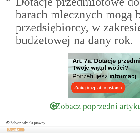
Dotacje przedmiotowe do
barach mlecznych mogą b
przedsiębiorcy, w zakres
budżetowej na dany rok.
Art. 7a. Dotacje przedm
Twoje wątpliwości?
Potrzebujesz
informacji
Zadaj bezpłatne pytanie
Zobacz poprzedni artyk
Zobacz cały akt prawny
Przypisy: 1