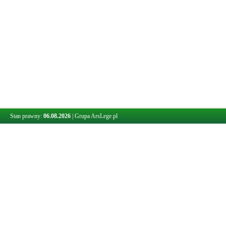
Stan prawny:
06.08.2026
|
Grupa ArsLege.pl