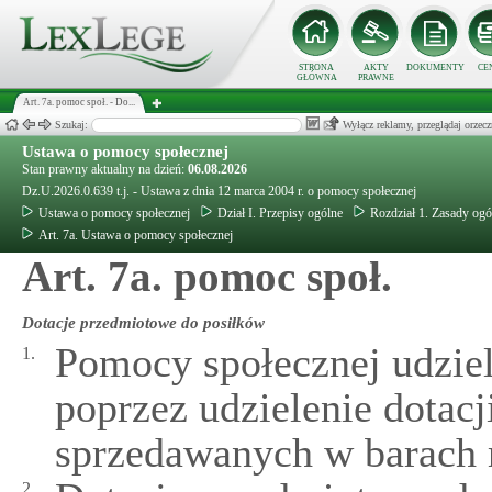
STRONA
AKTY
DOKUMENTY
CE
GŁÓWNA
PRAWNE
Art. 7a. pomoc społ. - Do...
Szukaj:
Wyłącz reklamy, przeglądaj orz
Ustawa o pomocy społecznej
Stan prawny aktualny na dzień:
06.08.2026
Dz.U.2026.0.639 t.j. - Ustawa z dnia 12 marca 2004 r. o pomocy społecznej
Ustawa o pomocy społecznej
Dział I. Przepisy ogólne
Rozdział 1. Zasady og
Art. 7a. Ustawa o pomocy społecznej
Art. 7a. pomoc społ.
Dotacje przedmiotowe do posiłków
Pomocy społecznej udziel
1.
poprzez udzielenie dotac
sprzedawanych w barach 
2.