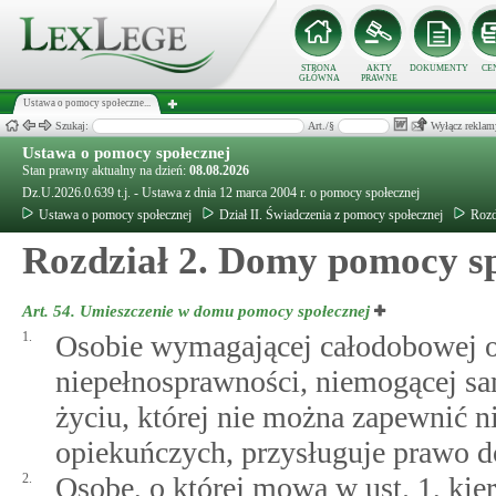
STRONA
AKTY
DOKUMENTY
CE
GŁÓWNA
PRAWNE
Ustawa o pomocy społeczne...
Szukaj:
Art./§
Wyłącz reklam
Ustawa o pomocy społecznej
Stan prawny aktualny na dzień:
08.08.2026
Dz.U.2026.0.639 t.j. - Ustawa z dnia 12 marca 2004 r. o pomocy społecznej
Ustawa o pomocy społecznej
Dział II. Świadczenia z pomocy społecznej
Rozd
Rozdział 2. Domy pomocy sp
Art. 54.
Umieszczenie w domu pomocy społecznej
1.
Osobie wymagającej całodobowej o
niepełnosprawności, niemogącej s
życiu, której nie można zapewnić 
opiekuńczych, przysługuje prawo 
2.
Osobę, o której mowa w ust. 1, ki