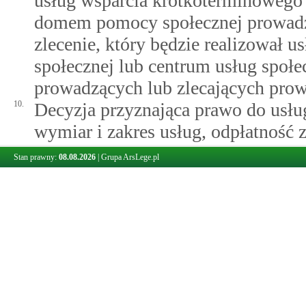
usług wsparcia krótkoterminowego
domem pomocy społecznej prowadz
zlecenie, który będzie realizował 
społecznej lub centrum usług społ
prowadzących lub zlecających pro
10.
Decyzja przyznająca prawo do usłu
wymiar i zakres usług, odpłatność z
okres, na jaki zostały one przyznane
Stan prawny:
08.08.2026
|
Grupa ArsLege.pl
11.
Obowiązani do wnoszenia opłaty za
krótkoterminowego są w kolejności
1)
osoba korzystająca z usług wspa
2)
gmina, która przyznała usługi w
– przy czym gmina określona w 
jeżeli osoba korzystająca z usł