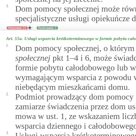
3.
Dom pomocy społecznej może równi
specjalistyczne usługi opiekuńcze 
Orzeczenia: 11
Porównania: 1
Art. 55a.
Usługi wsparcia krótkoterminowego w formie pobytu cał
1.
Dom pomocy społecznej, o który
społecznej
pkt 1–4 i 6, może świad
formie pobytu całodobowego lub w
wymagającym wsparcia z powodu wi
niebędącym mieszkańcami domu.
2.
Podmiot prowadzący dom pomocy sp
zamiarze świadczenia przez dom us
mowa w ust. 1, ze wskazaniem licz
wsparcia dziennego i całodobowego,
3.
Usługi wsparcia krótkoterminowego