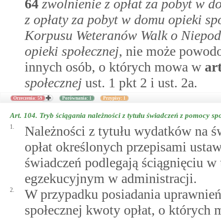
64
zwolnienie z opłat za pobyt w 
z opłaty za pobyt w domu opieki sp
Korpusu Weteranów Walk o Niepodl
opieki społecznej
, nie może powodo
innych osób, o których mowa w
ar
społecznej
ust. 1 pkt 2 i ust. 2a.
Orzeczenia: 59
Porównania: 1
Przypisy: 1
Art. 104.
Tryb ściągania należności z tytułu świadczeń z pomocy sp
1.
Należności z tytułu wydatków na św
opłat określonych przepisami ustaw
świadczeń podlegają ściągnięciu w
egzekucyjnym w administracji.
2.
W przypadku posiadania uprawnień
społecznej kwoty opłat, o któryc