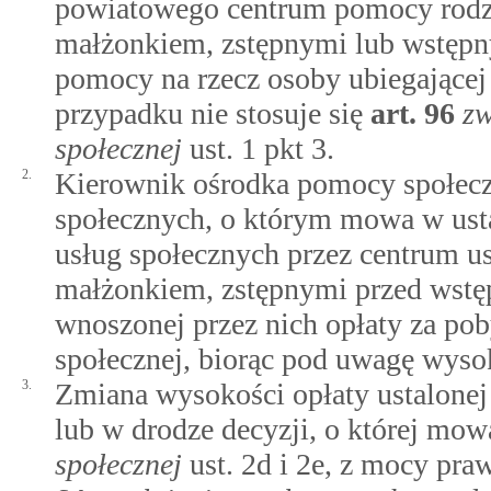
powiatowego centrum pomocy rodzi
małżonkiem, zstępnymi lub wstępn
pomocy na rzecz osoby ubiegającej
przypadku nie stosuje się
art.
96
zw
społecznej
ust. 1 pkt 3.
2.
Kierownik ośrodka pomocy społeczn
społecznych, o którym mowa w ustaw
usług społecznych przez centrum u
małżonkiem, zstępnymi przed wst
wnoszonej przez nich opłaty za p
społecznej, biorąc pod uwagę wys
3.
Zmiana wysokości opłaty ustalonej
lub w drodze decyzji, o której mo
społecznej
ust. 2d i 2e, z mocy pr