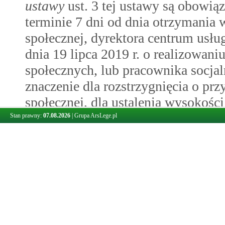
ustawy
ust. 3 tej ustawy są obowiąz
terminie 7 dni od dnia otrzymania
społecznej, dyrektora centrum usł
dnia 19 lipca 2019 r. o realizowan
społecznych, lub pracownika socjal
znaczenie dla rozstrzygnięcia o p
społecznej, dla ustalenia wysokośc
społecznej lub dla weryfikacji upr
Stan prawny:
07.08.2026
|
Grupa ArsLege.pl
wysokości tych świadczeń lub odpła
2.
Udostępnienie informacji gromadzo
które mają znaczenie dla rozstrzyg
z pomocy społecznej odbywa się n
udostępniane ministrowi właściwe
prawidłowej realizacji zadań przez