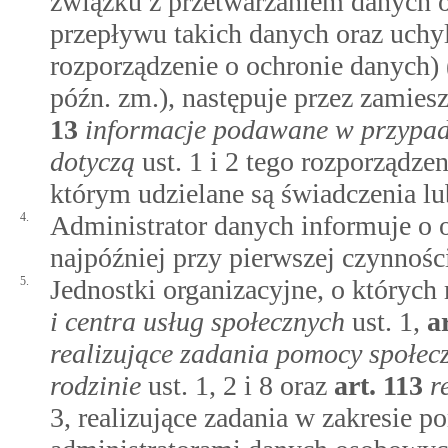
związku z przetwarzaniem danych
przepływu takich danych oraz uch
rozporządzenie o ochronie danych) (
późn. zm.), następuje przez zamie
13
informacje podawane w przypadk
dotyczą
ust. 1 i 2 tego rozporządz
którym udzielane są świadczenia lu
4.
Administrator danych informuje o 
najpóźniej przy pierwszej czynnośc
5.
Jednostki organizacyjne, o który
i centra usług społecznych
ust. 1,
a
realizujące zadania pomocy społec
rodzinie
ust. 1, 2 i 8 oraz
art.
113
r
3, realizujące zadania w zakresie 