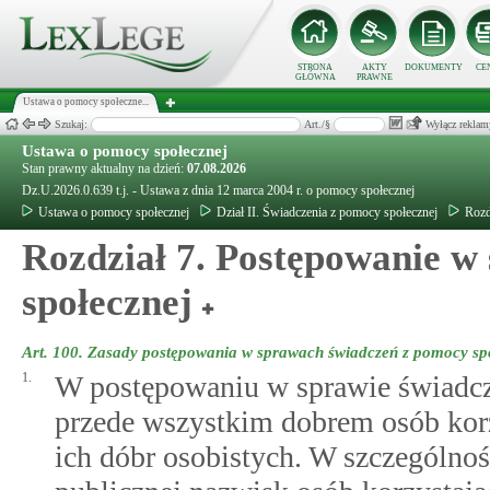
STRONA
AKTY
DOKUMENTY
CE
GŁÓWNA
PRAWNE
Ustawa o pomocy społeczne...
Szukaj:
Art./§
Wyłącz reklam
Ustawa o pomocy społecznej
Stan prawny aktualny na dzień:
07.08.2026
Dz.U.2026.0.639 t.j. - Ustawa z dnia 12 marca 2004 r. o pomocy społecznej
Ustawa o pomocy społecznej
Dział II. Świadczenia z pomocy społecznej
Rozd
Rozdział 7. Postępowanie w
społecznej
Art. 100.
Zasady postępowania w sprawach świadczeń z pomocy sp
1.
W postępowaniu w sprawie świadcz
przede wszystkim dobrem osób korz
ich dóbr osobistych. W szczególno