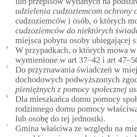
lub przepisów wydanych na podst
udzielenia cudzoziemcom ochrony 
cudzoziemców i osób, o których 
cudzoziemców do niektórych świad
miejsca pobytu osoby ubiegającej s
4.
W przypadkach, o których mowa w 
wymienione w art 37–42 i art 47–5
5.
Do przyznawania świadczeń w miejs
dochodowych podwyższonych zgod
pieniężnych z pomocy społecznej
ust
6.
Dla mieszkańca domu pomocy społec
rodzinnego domu pomocy właściwa 
lub osobę do tej jednostki.
7.
Gmina właściwa ze względu na miej