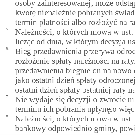
osoby zainteresowanej, może odstą
kwotę nienależnie pobranych świadc
termin płatności albo rozłożyć na ra
5.
Należności, o których mowa w ust. 
licząc od dnia, w którym decyzja ust
6.
Bieg przedawnienia przerywa odrocz
rozłożenie spłaty należności na rat
przedawnienia biegnie on na nowo 
jako ostatni dzień spłaty odroczone
ostatni dzień spłaty ostatniej raty n
7.
Nie wydaje się decyzji o zwrocie n
terminu ich pobrania upłynęło więce
8.
Należności, o których mowa w ust.
bankowy odpowiednio gminy, powi