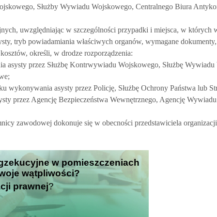
jskowego, Służby Wywiadu Wojskowego, Centralnego Biura Antykor
ych, uwzględniając w szczególności przypadki i miejsca, w których 
ysty, tryb powiadamiania właściwych organów, wymagane dokumenty,
osztów, określi, w drodze rozporządzenia:
ia asysty przez Służbę Kontrwywiadu Wojskowego, Służbę Wywiadu
we;
u wykonywania asysty przez Policję, Służbę Ochrony Państwa lub St
ysty przez Agencję Bezpieczeństwa Wewnętrznego, Agencję Wywiadu 
nicy zawodowej dokonuje się w obecności przedstawiciela organizacj
 egzekucyjne w pomieszczeniach
Twoje wątpliwości?
cji prawnej
?