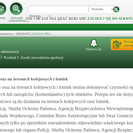
Wszystko
Wszystko
NIE CHCESZ OGLĄDAĆ REKLAM?
ZALOGUJ SIĘ DO SERWIS
NNIK
SZUKANIE
ZAAWANSOWANE
 orzecznictwo - SPRAWDŹ
LEXLEGE PRO
Ucz si
rozwią
Obserwuj akt
administracji
Rozdział 3. Zasady prowadzenia egzekucji
z na terenach kolejowych i lotnisk
oraz na terenach kolejowych i lotnisk można dokonywać czynności 
h lub zarządców (komendantów) tych obiektów. Przepis ten nie doty
iwe są do działania na terenach kolejowych oraz lotnisk.
cję, Służbę Ochrony Państwa, Agencję Bezpieczeństwa Wewnętrzneg
u Wojskowego, Centralne Biuro Antykorupcyjne lub Straż Graniczn
nych tylko po uprzednim zawiadomieniu odpowiednio właściwego ko
skowego lub organu Policji, Służby Ochrony Państwa, Agencji Bezpie