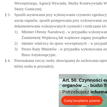
Wewnętrznego, Agencji Wywiadu, Służby Kontrwywiadu Wo
Straży Granicznej.
§ 3.
Sposób asystowania przy wykonywaniu czynności egzekucyjn
asysta organów, sposób postępowania przy wykonywaniu as
dokumentowania wykonywanych czynności i rozliczania ich k
1)
Minister Obrony Narodowej - w przypadku wykonywan
Żandarmerię Wojskową lub wojskowe organy porządko
2)
minister właściwy do spraw wewnętrznych – w przypadk
3)
Prezes Rady Ministrów - w przypadku wykonywania as
Biuro Antykorupcyjne.
§ 4.
Przeszukania rzeczy osoby obowiązanej do zachowania tajem
której osoba ta przynależy.
Art. 50. Czynności
organów ... - budzi 
Potrzebujesz
informa
Zadaj bezpłatne pytanie