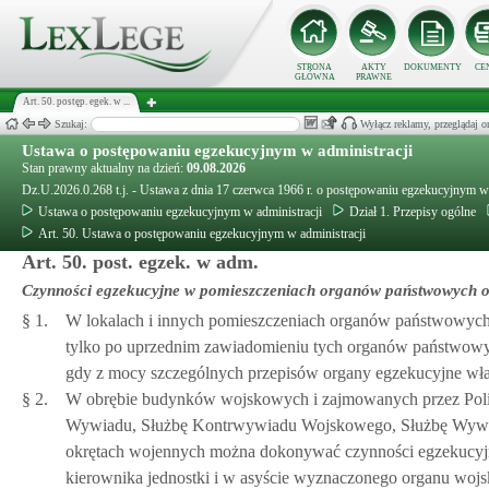
STRONA
AKTY
DOKUMENTY
CE
GŁÓWNA
PRAWNE
Art. 50. postęp. egek. w ...
Szukaj:
Wyłącz reklamy, przeglądaj
Ustawa o postępowaniu egzekucyjnym w administracji
Stan prawny aktualny na dzień:
09.08.2026
Dz.U.2026.0.268 t.j. - Ustawa z dnia 17 czerwca 1966 r. o postępowaniu egzekucyjnym w 
Ustawa o postępowaniu egzekucyjnym w administracji
Dział 1. Przepisy ogólne
Art. 50. Ustawa o postępowaniu egzekucyjnym w administracji
Art. 50. post. egzek. w adm.
Czynności egzekucyjne w pomieszczeniach organów państwowych ora
§ 1.
W lokalach i innych pomieszczeniach organów państwowych 
tylko po uprzednim zawiadomieniu tych organów państwowyc
gdy z mocy szczególnych przepisów organy egzekucyjne właśc
§ 2.
W obrębie budynków wojskowych i zajmowanych przez Poli
Wywiadu, Służbę Kontrwywiadu Wojskowego, Służbę Wywiad
okrętach wojennych można dokonywać czynności egzekucyj
kierownika jednostki i w asyście wyznaczonego organu woj