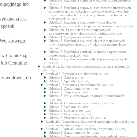
Oddział 1. Egzekucja z innych wierzytelności pieniężnych
upcyjnego lub
(89 - 92)
Oddział 2. Egzekucja z praw z instrumentów finansowych
zapisanych na rachunkach pa-pierów wartościowych lub
innych rachunkach oraz z wierzytelności z rachun-ków
wymagana jest
pieniężnych
(93 - 94e)
Oddział 3. Egzekucja z papierów wartościowych
 sposób
niezapisanych na rachunku papierów wartościowych
(95 - 95)
Oddział 3a. Egzekucja z praw majątkowych
zarejestrowanych w rejestrze akcjonariuszy
(95a - 95g)
Oddział 4. Egzekucja z weksla
(96 - 96f)
 Wojskowego,
Oddział 5. Egzekucja z autorskich praw majątkowych i
praw pokrewnych oraz z praw własności przemysłowej
(96g - 96i)
Oddział 6. Egzekucja z udziału w spółce z ograniczoną
raż Graniczną;
odpowiedzialnością
(96j - 96k)
Oddział 7. Egzekucja z pozostałych praw majątkowych
lub Centralne
(96l - 96q)
Rozdział 5a. Zatwierdzenie tymczasowego zajęcia ruchomości
(96n - 115g)
Rozdział 6. Egzekucja z ruchomości
(97 - 109)
i zawodowej, do
Oddział 1. Zajęcie
(97 - 103)
Oddział 2. Sprzedaż
(104 - 109)
Rozdział 7. Egzekucja z nieruchomości
(110 - 113)
Oddział 1. Zasady ogólne
(110 - 110b)
Oddział 2. Zajęcie
(110c - 110l)
Oddział 3. Opis i oszacowanie wartości nieruchomości
(110m - 110u)
Oddział 4. Obwieszczenie o licytacji
(110w - 110z)
Oddział 5. Wadium
(111 - 111b)
Oddział 6. Licytacja
(111c - 111l)
Oddział 7. Przybicie
(111m - 111t)
Oddział 8. Przyznanie własności
(112 - 114i)
Rozdział 8. Egzekucja z ułamkowej części nieruchomości oraz
użytkowania wieczystego
(114 - 114i)
Rozdział 9. Podział kwoty uzyskanej z egzekucji
(115 - 115g)
Oddział 1. Zasady ogólne
(115 - 115aa)
Oddział 2. Zasady szczególne dotyczące podziału kwoty