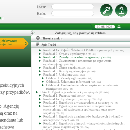
Login:
Hasło:
U!
09.08.2026
Zaloguj się, aby pozbyć się reklam.
Historia zmian
Ustawa o postępowaniu egzekucyjnym w administracji
ę efektywniej
Dział 1. Przepisy ogólne
zując test
(1 - 66zp)
Spis Treści
Rozdział 1. Zasady ogólne
(1 - 18)
Rozdział 1a. Rejestr Należności Publicznoprawnych
(18a - 18u)
Rozdział 2. Organy egzekucyjne
(19 - 25)
Rozdział 3. Zasady prowadzenia egzekucji
(26 - 55b)
Rozdział 4. Zawieszenie i umorzenie postępowania
egzekucyjnego
(56 - 61)
Rozdział 5. Zbieg egzekucji
(62 - 63a)
Rozdział 6. Koszty egzekucyjne
(64 - 66)
Rozdział 7. Uchylony
(66a - 66zp)
Oddział 1. Zasady ogólne
(66a - 66k)
Oddział 2. Udzielanie informacji
(66l - 66u)
egzekucyjnych
Oddział 4. Dochodzenie lub zabezpieczanie należności
pieniężnych
(66w - 88)
czy przypadków,
Dział II. Egzekucja należności pieniężnych
(67 - 96m)
Rozdział 1. Przepisy ogólne
(67 - 71ca)
Rozdział 1a. Egzekucja z pieniędzy
(71d - 71f)
Rozdział 2. Egzekucja z wynagrodzenia za pracę
(72 - 78)
o, Agencję
Rozdział 3. Egzekucja ze świadczeń z zaopatrzenia
emerytalnego i ubezpieczenia społecznego oraz renty
ą oraz na
socjalnej
(79 - 79)
Rozdział 4. Egzekucja z rachunków bankowych i wkładów
mendanta lub
oszczędnościowych
(80 - 88)
Rozdział 5. Egzekucja z innych wierzytelności pieniężnych i
czeństwa
innych praw majątkowych
(89 - 96q)