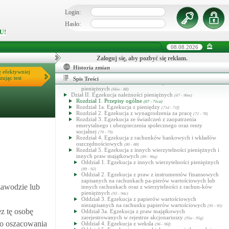
Ustawa o postępowaniu egzekucyjnym w administracji
Dział 1. Przepisy ogólne
(1 - 66zp)
Login:
Rozdział 1. Zasady ogólne
(1 - 18)
Rozdział 1a. Rejestr Należności Publicznoprawnych
(18a - 18u)
Hasło:
Rozdział 2. Organy egzekucyjne
(19 - 25)
U!
Rozdział 3. Zasady prowadzenia egzekucji
(26 - 55b)
Rozdział 4. Zawieszenie i umorzenie postępowania
egzekucyjnego
(56 - 61)
08.08.2026
Rozdział 5. Zbieg egzekucji
(62 - 63a)
Rozdział 6. Koszty egzekucyjne
Zaloguj się, aby pozbyć się reklam.
(64 - 66)
Rozdział 7. Uchylony
(66a - 66zp)
Historia zmian
Oddział 1. Zasady ogólne
ę efektywniej
(66a - 66k)
Oddział 2. Udzielanie informacji
zując test
(66l - 66u)
Spis Treści
Oddział 4. Dochodzenie lub zabezpieczanie należności
pieniężnych
(66w - 88)
Dział II. Egzekucja należności pieniężnych
(67 - 96m)
Rozdział 1. Przepisy ogólne
(67 - 71ca)
Rozdział 1a. Egzekucja z pieniędzy
(71d - 71f)
Rozdział 2. Egzekucja z wynagrodzenia za pracę
(72 - 78)
Rozdział 3. Egzekucja ze świadczeń z zaopatrzenia
emerytalnego i ubezpieczenia społecznego oraz renty
socjalnej
(79 - 79)
Rozdział 4. Egzekucja z rachunków bankowych i wkładów
oszczędnościowych
(80 - 88)
Rozdział 5. Egzekucja z innych wierzytelności pieniężnych i
innych praw majątkowych
(89 - 96q)
Oddział 1. Egzekucja z innych wierzytelności pieniężnych
(89 - 92)
Oddział 2. Egzekucja z praw z instrumentów finansowych
zapisanych na rachunkach pa-pierów wartościowych lub
zawodzie lub
innych rachunkach oraz z wierzytelności z rachun-ków
pieniężnych
(93 - 94e)
Oddział 3. Egzekucja z papierów wartościowych
niezapisanych na rachunku papierów wartościowych
(95 - 95)
ez tę osobę
Oddział 3a. Egzekucja z praw majątkowych
zarejestrowanych w rejestrze akcjonariuszy
(95a - 95g)
 do oszacowania
Oddział 4. Egzekucja z weksla
(96 - 96f)