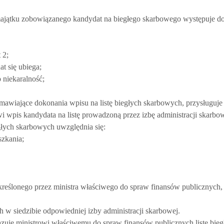
ajątku zobowiązanego kandydat na biegłego skarbowego występuje do
 2;
t się ubiega;
 niekaralność;
mawiające dokonania wpisu na listę biegłych skarbowych, przysługuje 
 wpis kandydata na listę prowadzoną przez izbę administracji skarbow
egłych skarbowych uwzględnia się:
szkania;
kreślonego przez ministra właściwego do spraw finansów publicznych
h w siedzibie odpowiedniej izby administracji skarbowej.
azuje ministrowi właściwemu do spraw finansów publicznych listę bieg