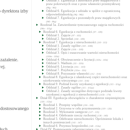
Oddział 5. Egzekucja z autorskich praw majątkowych i
praw pokrewnych oraz z praw własności przemysłowej
(96g - 96i)
 dyrektora izby
Oddział 6. Egzekucja z udziału w spółce z ograniczoną
odpowiedzialnością
(96j - 96k)
Oddział 7. Egzekucja z pozostałych praw majątkowych
(96l - 96q)
Rozdział 5a. Zatwierdzenie tymczasowego zajęcia ruchomości
(96n - 115g)
Rozdział 6. Egzekucja z ruchomości
(97 - 109)
Oddział 1. Zajęcie
(97 - 103)
Oddział 2. Sprzedaż
(104 - 109)
Rozdział 7. Egzekucja z nieruchomości
(110 - 113)
Oddział 1. Zasady ogólne
(110 - 110b)
Oddział 2. Zajęcie
(110c - 110l)
Oddział 3. Opis i oszacowanie wartości nieruchomości
(110m - 110u)
zażalenie.
Oddział 4. Obwieszczenie o licytacji
(110w - 110z)
Oddział 5. Wadium
(111 - 111b)
ej.
Oddział 6. Licytacja
(111c - 111l)
Oddział 7. Przybicie
(111m - 111t)
Oddział 8. Przyznanie własności
(112 - 114i)
Rozdział 8. Egzekucja z ułamkowej części nieruchomości oraz
użytkowania wieczystego
(114 - 114i)
Rozdział 9. Podział kwoty uzyskanej z egzekucji
(115 - 115g)
Oddział 1. Zasady ogólne
(115 - 115aa)
Oddział 2. Zasady szczególne dotyczące podziału kwoty
uzyskanej z egzekucji z nieruchomości
(115b - 174)
Dział III. Egzekucja obowiązków o charakterze niepieniężnym
(116 - 153a)
Rozdział 1. Przepisy wspólne
(116 - 118)
, dostosowanego
Rozdział 2. Grzywna w celu przymuszenia
(119 - 126)
Rozdział 3. Wykonanie zastępcze
(127 - 135)
Rozdział 4. Odebranie rzeczy ruchomej
(136 - 140)
Rozdział 5. Odebranie nieruchomości. Opróżnienie lokalu i
innych pomieszczeń
(141 - 147)
Rozdział 6. Przymus bezpośredni
(148 - 153a)
łych
Dział IV. Postępowanie zabezpieczające
(154 - 168)