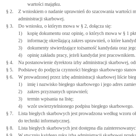
wartości majątku.
§ 2.
Z wnioskiem o nadanie uprawnień do szacowania wartości m
administracji skarbowej.
§ 3.
Do wniosku, o którym mowa w § 2, dołącza się:
1)
kopię dokumentu oraz opinię, o których mowa w § 1 pkt
2)
informację określającą zakres uprawnień, o które kandyda
3)
dokumenty stwierdzające tożsamość kandydata oraz jego
4)
opinię zakładu pracy, jeżeli kandydat jest pracownikiem.
§ 4.
Na postanowienie dyrektora izby administracji skarbowej, od
§ 5.
Podstawę do podjęcia czynności biegłego skarbowego stanowi
§ 6.
W prowadzonej przez izbę administracji skarbowej liście bi
1)
imię i nazwisko biegłego skarbowego i jego adres zamie
2)
zakres przyznanych uprawnień;
3)
termin wpisania na listę;
4)
wzór uwierzytelnionego podpisu biegłego skarbowego.
§ 7.
Lista biegłych skarbowych jest prowadzona według wzoru o
do techniki informatycznej.
§ 8.
Lista biegłych skarbowych jest dostępna dla zainteresowanyc
§ 9.
W styczniu każdego roku izba administracji skarbowej przek