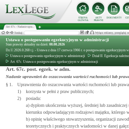
STRONA
AKTY
DOKUMENTY
CE
GŁÓWNA
PRAWNE
Art. 67c. - Nadanie upra...
Szukaj:
Wyłącz reklamy, przeglądaj
Ustawa o postępowaniu egzekucyjnym w administracji
Stan prawny aktualny na dzień:
08.08.2026
Dz.U.2026.0.268 t.j. - Ustawa z dnia 17 czerwca 1966 r. o postępowaniu egzekucyjnym w 
Ustawa o postępowaniu egzekucyjnym w administracji
Dział II. Egzekucja należn
Art. 67c. Ustawa o postępowaniu egzekucyjnym w administracji
Art. 67c. post. egzek. w adm.
Nadanie uprawnień do oszacowania wartości ruchomości lub pra
§ 1.
Uprawnienia do oszacowania wartości ruchomości lub praw
1)
korzysta w pełni z praw publicznych;
2)
posiada:
a) dyplom ukończenia wyższej, średniej lub zasadniczej
kierunku odpowiadającym rodzajowi majątku, którego w
b) opinię właściwego stowarzyszenia, organizacji zawodo
teoretycznych i praktycznych wiadomości w danej gałęzi 