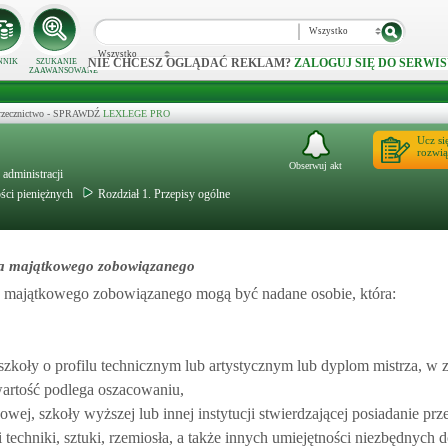
Wszystko
Wszystko
NIE CHCESZ OGLĄDAĆ REKLAM?
ZALOGUJ SIĘ DO SERWIS
NNIK
SZUKANIE
ZAAWANSOWANE
 orzecznictwo - SPRAWDŹ
LEXLEGE PRO
Ucz si
rozwią
Obserwuj akt
administracji
ości pieniężnych
Rozdział 1. Przepisy ogólne
wa majątkowego zobowiązanego
a majątkowego zobowiązanego mogą być nadane osobie, która:
 szkoły o profilu technicznym lub artystycznym lub dyplom mistrza, w 
artość podlega oszacowaniu,
wej, szkoły wyższej lub innej instytucji stwierdzającej posiadanie prz
techniki, sztuki, rzemiosła, a także innych umiejętności niezbędnych