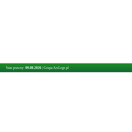
Stan prawny:
09.08.2026
|
Grupa ArsLege.pl