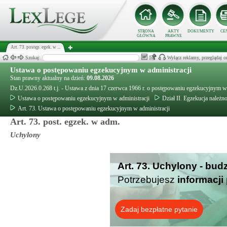
STRONA
AKTY
DOKUMENTY
CE
GŁÓWNA
PRAWNE
Art. 73. postęp. egek. w ...
Szukaj:
Wyłącz reklamy, przeglądaj
Ustawa o postępowaniu egzekucyjnym w administracji
Stan prawny aktualny na dzień:
09.08.2026
Dz.U.2026.0.268 t.j. - Ustawa z dnia 17 czerwca 1966 r. o postępowaniu egzekucyjnym w 
Ustawa o postępowaniu egzekucyjnym w administracji
Dział II. Egzekucja należn
Art. 73. Ustawa o postępowaniu egzekucyjnym w administracji
Art. 73. post. egzek. w adm.
Uchylony
Art. 73. Uchylony - bud
Potrzebujesz
informacji
Zadaj bezpłatne pytanie