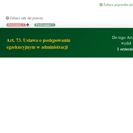
Zobacz poprzedni art
Zobacz cały akt prawny
Orzeczenia: 1
Porównania: 1
Do tego Art.
Art. 73. Ustawa o postępowaniu
wydał
egzekucyjnym w administracji
1 orzecz