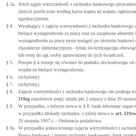
§ 3a.
Jeżeli zajęto wierzytelność z rachunku bankowego prowadzo
złotych przeliczone według kursu kupna tej waluty, ogłosz
egzekucyjnemu.
§ 4.
Wynikający z zajęcia wierzytelności z rachunku bankowego 
bieżące wynagrodzenia za pracę oraz na zasądzone alimenty 
wynagrodzenia za pracę może nastąpić po złożeniu bankowi o
charakterze alimentacyjnym - tytułu stwierdzającego obowi
lub renty do rąk osoby uprawnionej do tych świadczeń.
§ 5.
Przepis § 4 stosuje się również do podatku dochodowego od
wypłat na bieżące wynagrodzenia.
§ 6.
(uchylony)
§ 7.
(uchylony)
§ 8.
Zajęcie wierzytelności z rachunku bankowego nie podlega r
119zg
objaśnienie pojęć działu
pkt 2 ustawy z dnia 29 sierpn
§ 9.
W przypadku, o którym mowa w § 8, bank informuje organ eg
w przypadku blokady rachunku, o której mowa w
art.
119z
29 sierpnia 1997 r. – Ordynacja podatkowa.
§ 9a.
W przypadku jednoczesnego zajęcia wierzytelności z rach
Prawo bankowe, i innego rachunku bankowego, bank przekaz