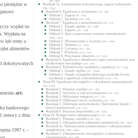
(96l - 96q)
ki pieniężne w
Rozdział 5a. Zatwierdzenie tymczasowego zajęcia ruchomości
(96n - 115g)
rganowi
Rozdział 6. Egzekucja z ruchomości
(97 - 109)
Oddział 1. Zajęcie
(97 - 103)
Oddział 2. Sprzedaż
(104 - 109)
Rozdział 7. Egzekucja z nieruchomości
(110 - 113)
tyczy wypłat na
Oddział 1. Zasady ogólne
(110 - 110b)
Oddział 2. Zajęcie
(110c - 110l)
a. Wypłata na
Oddział 3. Opis i oszacowanie wartości nieruchomości
(110m - 110u)
w lub renty o
Oddział 4. Obwieszczenie o licytacji
(110w - 110z)
Oddział 5. Wadium
(111 - 111b)
ypłat alimentów
Oddział 6. Licytacja
(111c - 111l)
Oddział 7. Przybicie
(111m - 111t)
Oddział 8. Przyznanie własności
(112 - 114i)
Rozdział 8. Egzekucja z ułamkowej części nieruchomości oraz
h od dokonywanych
użytkowania wieczystego
(114 - 114i)
Rozdział 9. Podział kwoty uzyskanej z egzekucji
(115 - 115g)
Oddział 1. Zasady ogólne
(115 - 115aa)
Oddział 2. Zasady szczególne dotyczące podziału kwoty
uzyskanej z egzekucji z nieruchomości
(115b - 174)
Dział III. Egzekucja obowiązków o charakterze niepieniężnym
(116 - 153a)
Rozdział 1. Przepisy wspólne
(116 - 118)
umieniu
art.
Rozdział 2. Grzywna w celu przymuszenia
(119 - 126)
Rozdział 3. Wykonanie zastępcze
(127 - 135)
Rozdział 4. Odebranie rzeczy ruchomej
(136 - 140)
Rozdział 5. Odebranie nieruchomości. Opróżnienie lokalu i
unku bankowego
innych pomieszczeń
(141 - 147)
Rozdział 6. Przymus bezpośredni
(148 - 153a)
1 ustawy z dnia
Dział IV. Postępowanie zabezpieczające
(154 - 168)
Rozdział 1. Przepisy wspólne
(154 - 163)
Rozdział 2. Zabezpieczenie należności pieniężnych
(164 - 166c)
Rozdział 2a. Wykonywanie postanowienia o zabezpieczeniu
rpnia 1997 r. –
majątkowym
(166d - 166n)
Rozdział 3. Zabezpieczenie obowiązków o charakterze
wu.
niepieniężnym
(167 - 168)