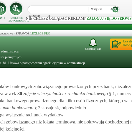
Wszystko
Wszystko
NIE CHCESZ OGLĄDAĆ REKLAM?
ZALOGUJ SIĘ DO SERWIS
NNIK
SZUKANIE
ZAAWANSOWANE
 orzecznictwo - SPRAWDŹ
LEXLEGE PRO
Ucz si
rozwią
Obserwuj akt
administracji
ości pieniężnych
t. 81. Ustawa o postępowaniu egzekucyjnym w administracji
chunków bankowych zobowiązanego prowadzonych przez bank, niezależni
wa w
art.
80
zajęcie wierzytelności z rachunku bankowego
§ 1, numery
chunku bankowego prowadzonego dla kilku osób fizycznych, którego ws
achunku bankowego
§ 2 stosuje się odpowiednio.
lega wyłącznie rachunek wydatków.
ch zobowiązanego niż lokata terminowa, nie pokrywają dochodzonej n
iej kolejności.