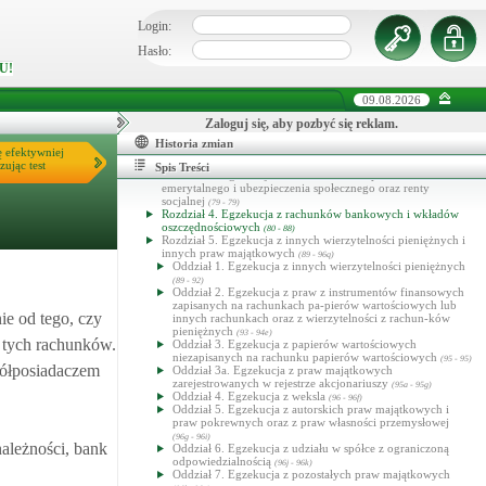
Rozdział 4. Zawieszenie i umorzenie postępowania
egzekucyjnego
(56 - 61)
Login:
Rozdział 5. Zbieg egzekucji
(62 - 63a)
Rozdział 6. Koszty egzekucyjne
(64 - 66)
Hasło:
Rozdział 7. Uchylony
(66a - 66zp)
U!
Oddział 1. Zasady ogólne
(66a - 66k)
Oddział 2. Udzielanie informacji
(66l - 66u)
Oddział 4. Dochodzenie lub zabezpieczanie należności
09.08.2026
pieniężnych
(66w - 88)
Dział II. Egzekucja należności pieniężnych
Zaloguj się, aby pozbyć się reklam.
(67 - 96m)
Rozdział 1. Przepisy ogólne
(67 - 71ca)
Historia zmian
Rozdział 1a. Egzekucja z pieniędzy
ę efektywniej
(71d - 71f)
Rozdział 2. Egzekucja z wynagrodzenia za pracę
zując test
(72 - 78)
Spis Treści
Rozdział 3. Egzekucja ze świadczeń z zaopatrzenia
emerytalnego i ubezpieczenia społecznego oraz renty
socjalnej
(79 - 79)
Rozdział 4. Egzekucja z rachunków bankowych i wkładów
oszczędnościowych
(80 - 88)
Rozdział 5. Egzekucja z innych wierzytelności pieniężnych i
innych praw majątkowych
(89 - 96q)
Oddział 1. Egzekucja z innych wierzytelności pieniężnych
(89 - 92)
Oddział 2. Egzekucja z praw z instrumentów finansowych
zapisanych na rachunkach pa-pierów wartościowych lub
e od tego, czy
innych rachunkach oraz z wierzytelności z rachun-ków
pieniężnych
(93 - 94e)
 tych rachunków.
Oddział 3. Egzekucja z papierów wartościowych
niezapisanych na rachunku papierów wartościowych
(95 - 95)
półposiadaczem
Oddział 3a. Egzekucja z praw majątkowych
zarejestrowanych w rejestrze akcjonariuszy
(95a - 95g)
Oddział 4. Egzekucja z weksla
(96 - 96f)
Oddział 5. Egzekucja z autorskich praw majątkowych i
praw pokrewnych oraz z praw własności przemysłowej
(96g - 96i)
ależności, bank
Oddział 6. Egzekucja z udziału w spółce z ograniczoną
odpowiedzialnością
(96j - 96k)
Oddział 7. Egzekucja z pozostałych praw majątkowych