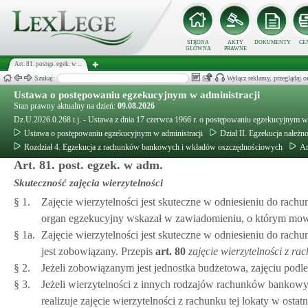
STRONA
AKTY
DOKUMENTY
CE
GŁÓWNA
PRAWNE
Art. 81. postęp. egek. w ...
Szukaj:
Wyłącz reklamy, przeglądaj
Ustawa o postępowaniu egzekucyjnym w administracji
Stan prawny aktualny na dzień:
09.08.2026
Dz.U.2026.0.268 t.j. - Ustawa z dnia 17 czerwca 1966 r. o postępowaniu egzekucyjnym w 
Ustawa o postępowaniu egzekucyjnym w administracji
Dział II. Egzekucja należn
Rozdział 4. Egzekucja z rachunków bankowych i wkładów oszczędnościowych
Ar
Art. 81. post. egzek. w adm.
Skuteczność zajęcia wierzytelności
§ 1.
Zajęcie wierzytelności jest skuteczne w odniesieniu do ra
organ egzekucyjny wskazał w zawiadomieniu, o którym mo
§ 1a.
Zajęcie wierzytelności jest skuteczne w odniesieniu do ra
jest zobowiązany. Przepis
art.
80
zajęcie wierzytelności z r
§ 2.
Jeżeli zobowiązanym jest jednostka budżetowa, zajęciu pod
§ 3.
Jeżeli wierzytelności z innych rodzajów rachunków bankowy
realizuje zajęcie wierzytelności z rachunku tej lokaty w ostatn