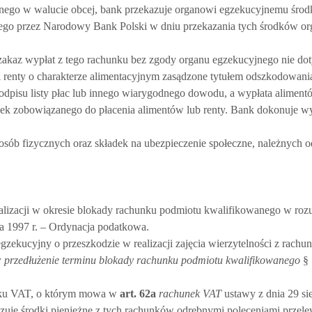
nego w walucie obcej, bank przekazuje organowi egzekucyjnemu środ
onego przez Narodowy Bank Polski w dniu przekazania tych środków o
zakaz wypłat z tego rachunku bez zgody organu egzekucyjnego nie do
i renty o charakterze alimentacyjnym zasądzone tytułem odszkodowani
dpisu listy płac lub innego wiarygodnego dowodu, a wypłata alimentó
ązek zobowiązanego do płacenia alimentów lub renty. Bank dokonuje w
 osób fizycznych oraz składek na ubezpieczenie społeczne, należnyc
ealizacji w okresie blokady rachunku podmiotu kwalifikowanego w roz
ia 1997 r. – Ordynacja podatkowa.
zekucyjny o przeszkodzie w realizacji zajęcia wierzytelności z rach
w
przedłużenie terminu blokady rachunku podmiotu kwalifikowanego
§ 
unku VAT, o którym mowa w
art.
62a
rachunek VAT
ustawy z dnia 29 sie
uje środki pieniężne z tych rachunków odrębnymi poleceniami przele