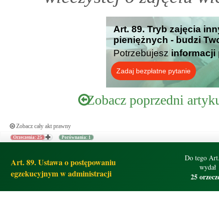
Art. 89. Tryb zajęcia in
pieniężnych - budzi Tw
Potrzebujesz
informacji
Zadaj bezpłatne pytanie
Zobacz poprzedni artyk
Zobacz cały akt prawny
Orzeczenia: 25
Porównania: 1
Do tego Art.
Art. 89. Ustawa o postępowaniu
wydał
egzekucyjnym w administracji
25 orzecz