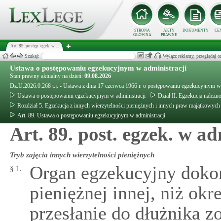
STRONA
AKTY
DOKUMENTY
CE
GŁÓWNA
PRAWNE
Art. 89. postęp. egek. w ...
Szukaj:
Wyłącz reklamy, przeglądaj
Ustawa o postępowaniu egzekucyjnym w administracji
Stan prawny aktualny na dzień:
09.08.2026
Dz.U.2026.0.268 t.j. - Ustawa z dnia 17 czerwca 1966 r. o postępowaniu egzekucyjnym w 
Ustawa o postępowaniu egzekucyjnym w administracji
Dział II. Egzekucja należn
Rozdział 5. Egzekucja z innych wierzytelności pieniężnych i innych praw majątkowych
Art. 89. Ustawa o postępowaniu egzekucyjnym w administracji
Art. 89. post. egzek. w a
Tryb zajęcia innych wierzytelności pieniężnych
Organ egzekucyjny dokon
§ 1.
pieniężnej innej, niż okr
przesłanie do dłużnika 