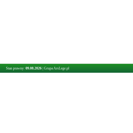
Stan prawny:
09.08.2026
|
Grupa ArsLege.pl