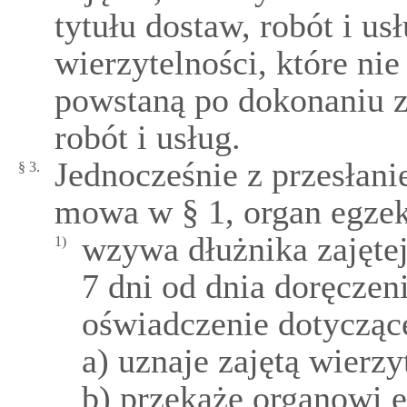
tytułu dostaw, robót i u
wierzytelności, które nie 
powstaną po dokonaniu za
robót i usług.
Jednocześnie z przesłan
§ 3.
mowa w § 1, organ egze
wzywa dłużnika zajętej
1)
7 dni od dnia doręczen
oświadczenie dotyczące
a) uznaje zajętą wierz
b) przekaże organowi 