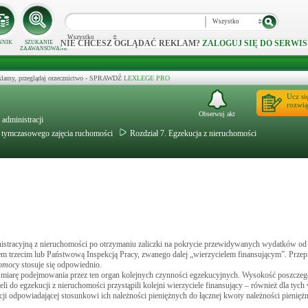
Wszystko
Wszystko
NIE CHCESZ OGLĄDAĆ REKLAM?
ZALOGUJ SIĘ DO SERWIS
NNIK
SZUKANIE
ZAAWANSOWANE
klamy, przeglądaj orzecznictwo - SPRAWDŹ
LEXLEGE PRO
Ucz si
rozwią
Obserwuj akt
administracji
e tymczasowego zajęcia ruchomości
Rozdział 7. Egzekucja z nieruchomości
istracyjną z nieruchomości po otrzymaniu zaliczki na pokrycie przewidywanych wydatków od 
 trzecim lub Państwową Inspekcją Pracy, zwanego dalej „wierzycielem finansującym”. Przep
pomocy
stosuje się odpowiednio.
 miarę podejmowania przez ten organ kolejnych czynności egzekucyjnych. Wysokość poszczegó
do egzekucji z nieruchomości przystąpili kolejni wierzyciele finansujący – również dla tych w
cji odpowiadającej stosunkowi ich należności pieniężnych do łącznej kwoty należności pieniężn