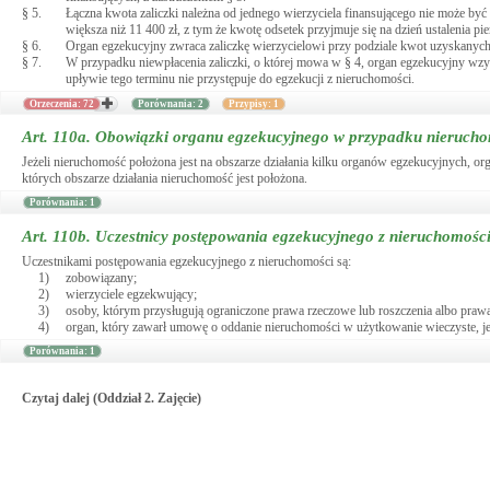
§ 5.
Łączna kwota zaliczki należna od jednego wierzyciela finansującego nie może być 
większa niż 11 400 zł, z tym że kwotę odsetek przyjmuje się na dzień ustalenia pie
§ 6.
Organ egzekucyjny zwraca zaliczkę wierzycielowi przy podziale kwot uzyskan
§ 7.
W przypadku niewpłacenia zaliczki, o której mowa w § 4, organ egzekucyjny wzyw
upływie tego terminu nie przystępuje do egzekucji z nieruchomości.
Orzeczenia: 72
Porównania: 2
Przypisy: 1
Art. 110a.
Obowiązki organu egzekucyjnego w przypadku nieruchom
Jeżeli nieruchomość położona jest na obszarze działania kilku organów egzekucyjnych, o
których obszarze działania nieruchomość jest położona.
Porównania: 1
Art. 110b.
Uczestnicy postępowania egzekucyjnego z nieruchomośc
Uczestnikami postępowania egzekucyjnego z nieruchomości są:
1)
zobowiązany;
2)
wierzyciele egzekwujący;
3)
osoby, którym przysługują ograniczone prawa rzeczowe lub roszczenia albo prawa
4)
organ, który zawarł umowę o oddanie nieruchomości w użytkowanie wieczyste, jeż
Porównania: 1
Czytaj dalej (Oddział 2. Zajęcie)