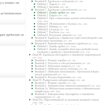
Rozdział 6. Egzekucja z ruchomości
(97 - 109)
j w terminie i nie
Oddział 1. Zajęcie
(97 - 103)
Oddział 2. Sprzedaż
(104 - 109)
Rozdział 7. Egzekucja z nieruchomości
(110 - 113)
Oddział 1. Zasady ogólne
 a po bezskutecznym
(110 - 110b)
Oddział 2. Zajęcie
(110c - 110l)
Oddział 3. Opis i oszacowanie wartości nieruchomości
(110m - 110u)
Oddział 4. Obwieszczenie o licytacji
(110w - 110z)
Oddział 5. Wadium
(111 - 111b)
Oddział 6. Licytacja
(111c - 111l)
Oddział 7. Przybicie
(111m - 111t)
rgany egzekucyjne, na
Oddział 8. Przyznanie własności
(112 - 114i)
Rozdział 8. Egzekucja z ułamkowej części nieruchomości oraz
użytkowania wieczystego
(114 - 114i)
Rozdział 9. Podział kwoty uzyskanej z egzekucji
(115 - 115g)
Oddział 1. Zasady ogólne
(115 - 115aa)
Oddział 2. Zasady szczególne dotyczące podziału kwoty
uzyskanej z egzekucji z nieruchomości
(115b - 174)
Dział III. Egzekucja obowiązków o charakterze niepieniężnym
(116 - 153a)
Rozdział 1. Przepisy wspólne
(116 - 118)
Rozdział 2. Grzywna w celu przymuszenia
(119 - 126)
Rozdział 3. Wykonanie zastępcze
(127 - 135)
Rozdział 4. Odebranie rzeczy ruchomej
(136 - 140)
Rozdział 5. Odebranie nieruchomości. Opróżnienie lokalu i
innych pomieszczeń
(141 - 147)
Rozdział 6. Przymus bezpośredni
(148 - 153a)
Dział IV. Postępowanie zabezpieczające
(154 - 168)
Rozdział 1. Przepisy wspólne
(154 - 163)
Rozdział 2. Zabezpieczenie należności pieniężnych
(164 - 166c)
Rozdział 2a. Wykonywanie postanowienia o zabezpieczeniu
majątkowym
(166d - 166n)
Rozdział 3. Zabezpieczenie obowiązków o charakterze
niepieniężnym
(167 - 168)
Dział IVa. Odpowiedzialność za naruszenie przepisów ustawy
(168a - 168h)