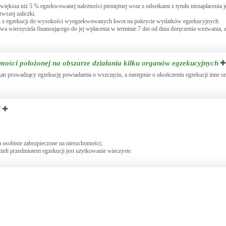
większa niż 5 % egzekwowanej należności pieniężnej wraz z odsetkami z tytułu niezapłacenia je
rwszej zaliczki.
ych z egzekucji do wysokości wyegzekwowanych kwot na pokrycie wydatków egzekucyjnych.
a wierzyciela finansującego do jej wpłacenia w terminie 7 dni od dnia doręczenia wezwania,
ości położonej na obszarze działania kilku organów egzekucyjnych
rgan prowadzący egzekucję powiadamia o wszczęciu, a następnie o ukończeniu egzekucji inne o
i
 osobiste zabezpieczone na nieruchomości;
eli przedmiotem egzekucji jest użytkowanie wieczyste.