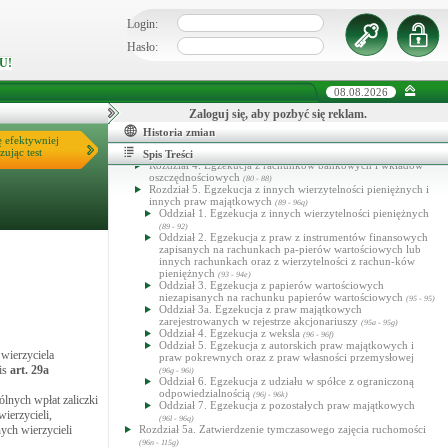
Rozdział 6. Koszty egzekucyjne
(64 - 66)
Rozdział 7. Uchylony
Login:
(66a - 66zp)
Oddział 1. Zasady ogólne
(66a - 66k)
Oddział 2. Udzielanie informacji
Hasło:
(66l - 66u)
Oddział 4. Dochodzenie lub zabezpieczanie należności
U!
pieniężnych
(66w - 88)
Dział II. Egzekucja należności pieniężnych
(67 - 96m)
08.08.2026
Rozdział 1. Przepisy ogólne
(67 - 71ca)
Rozdział 1a. Egzekucja z pieniędzy
(71d - 71f)
Zaloguj się, aby pozbyć się reklam.
Rozdział 2. Egzekucja z wynagrodzenia za pracę
(72 - 78)
Rozdział 3. Egzekucja ze świadczeń z zaopatrzenia
Historia zmian
ę efektywniej
emerytalnego i ubezpieczenia społecznego oraz renty
zując test
socjalnej
Spis Treści
(79 - 79)
Rozdział 4. Egzekucja z rachunków bankowych i wkładów
oszczędnościowych
(80 - 88)
Rozdział 5. Egzekucja z innych wierzytelności pieniężnych i
innych praw majątkowych
(89 - 96q)
Oddział 1. Egzekucja z innych wierzytelności pieniężnych
(89 - 92)
Oddział 2. Egzekucja z praw z instrumentów finansowych
zapisanych na rachunkach pa-pierów wartościowych lub
innych rachunkach oraz z wierzytelności z rachun-ków
pieniężnych
(93 - 94e)
Oddział 3. Egzekucja z papierów wartościowych
niezapisanych na rachunku papierów wartościowych
(95 - 95)
Oddział 3a. Egzekucja z praw majątkowych
zarejestrowanych w rejestrze akcjonariuszy
(95a - 95g)
Oddział 4. Egzekucja z weksla
(96 - 96f)
Oddział 5. Egzekucja z autorskich praw majątkowych i
wierzyciela
praw pokrewnych oraz z praw własności przemysłowej
is
art.
29a
(96g - 96i)
Oddział 6. Egzekucja z udziału w spółce z ograniczoną
odpowiedzialnością
(96j - 96k)
lnych wpłat zaliczki
Oddział 7. Egzekucja z pozostałych praw majątkowych
ierzycieli,
(96l - 96q)
ych wierzycieli
Rozdział 5a. Zatwierdzenie tymczasowego zajęcia ruchomości
(96n - 115g)