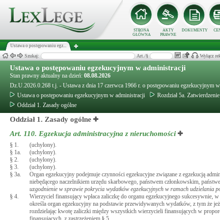
STRONA
AKTY
DOKUMENTY
CE
GŁÓWNA
PRAWNE
Ustawa o postępowaniu egz...
Szukaj:
Art./§
Wyłącz re
Ustawa o postępowaniu egzekucyjnym w administracji
Stan prawny aktualny na dzień:
08.08.2026
Dz.U.2026.0.268 t.j. - Ustawa z dnia 17 czerwca 1966 r. o postępowaniu egzekucyjnym w 
Ustawa o postępowaniu egzekucyjnym w administracji
Rozdział 5a. Zatwierdzeni
Oddział 1. Zasady ogólne
Oddział 1. Zasady ogólne
Art. 110.
Egzekucja administracyjna z nieruchomości
§ 1.
(uchylony).
§ 1a.
(uchylony).
§ 2.
(uchylony).
§ 3.
(uchylony).
§ 3a.
Organ egzekucyjny podejmuje czynności egzekucyjne związane z egzekucją admin
niebędącego naczelnikiem urzędu skarbowego, państwem członkowskim, państwem
uzgodnienie w sprawie pokrycia wydatków egzekucyjnych w ramach udzielania 
§ 4.
Wierzyciel finansujący wpłaca zaliczkę do organu egzekucyjnego sukcesywnie, w
określa organ egzekucyjny na podstawie przewidywanych wydatków, z tym że jeżeli 
rozdzielając kwotę zaliczki między wszystkich wierzycieli finansujących w propor
finansujących, z zastrzeżeniem § 5.