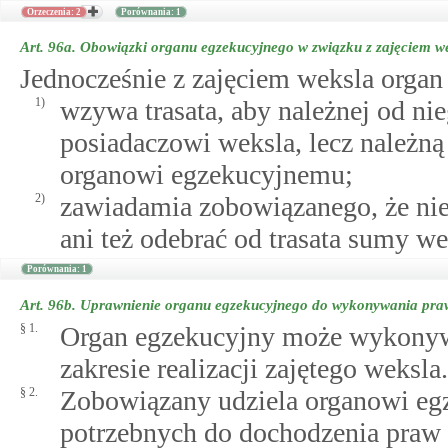
Orzeczenia: 2
Porównania: 1
Art. 96a.
Obowiązki organu egzekucyjnego w związku z zajęciem w
Jednocześnie z zajęciem weksla organ
1)
wzywa trasata, aby należnej od n
posiadaczowi weksla, lecz należn
organowi egzekucyjnemu;
2)
zawiadamia zobowiązanego, że ni
ani też odebrać od trasata sumy w
Porównania: 1
Art. 96b.
Uprawnienie organu egzekucyjnego do wykonywania praw
§ 1.
Organ egzekucyjny może wykonyw
zakresie realizacji zajętego weksla.
§ 2.
Zobowiązany udziela organowi eg
potrzebnych do dochodzenia praw 