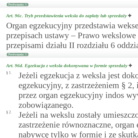
Porównania: 1
Art. 96c.
Tryb przedstawienia weksla do zapłaty lub sprzedaży
Organ egzekucyjny przedstawia wekse
przepisach ustawy – Prawo wekslowe 
przepisami działu II rozdziału 6 oddzi
Porównania: 1
Art. 96d.
Egzekucja z weksla dokonywana w formie sprzedaży
§ 1.
Jeżeli egzekucja z weksla jest do
egzekucyjny, z zastrzeżeniem § 2
przez organ egzekucyjny indos wy
zobowiązanego.
§ 2.
Jeżeli na wekslu zostały umieszcz
zastrzeżenie równoznaczne, organ
nabywcę tylko w formie i ze skut