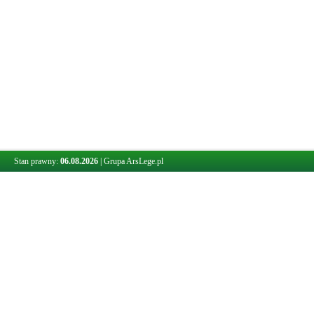
Stan prawny:
06.08.2026
|
Grupa ArsLege.pl