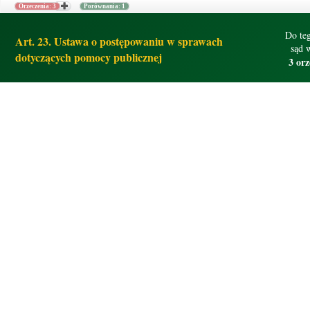
Orzeczenia: 3
Porównania: 1
Do teg
Art. 23. Ustawa o postępowaniu w sprawach
sąd 
dotyczących pomocy publicznej
3 orz