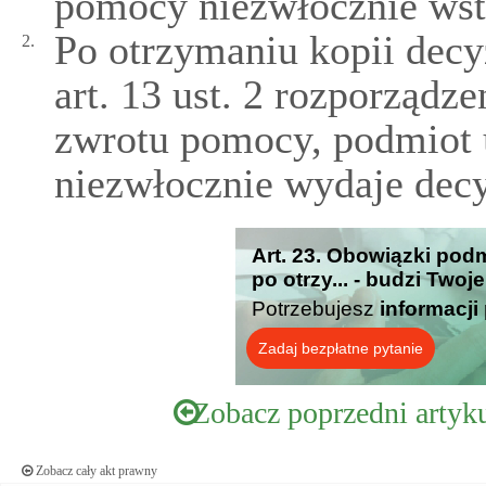
pomocy niezwłocznie wstr
Po otrzymaniu kopii decy
2.
art. 13 ust. 2 rozporządz
zwrotu pomocy, podmiot 
niezwłocznie wydaje dec
Art. 23. Obowiązki pod
po otrzy... - budzi Twoj
Potrzebujesz
informacji
Zadaj bezpłatne pytanie
Zobacz poprzedni artyk
Zobacz cały akt prawny