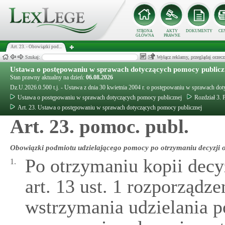
STRONA
AKTY
DOKUMENTY
CE
GŁÓWNA
PRAWNE
Art. 23. - Obowiązki pod...
Szukaj:
Wyłącz reklamy, przeglądaj orz
Ustawa o postępowaniu w sprawach dotyczących pomocy publicz
Stan prawny aktualny na dzień:
06.08.2026
Dz.U.2026.0.500 t.j. - Ustawa z dnia 30 kwietnia 2004 r. o postępowaniu w sprawach do
Ustawa o postępowaniu w sprawach dotyczących pomocy publicznej
Rozdział 3.
Art. 23. Ustawa o postępowaniu w sprawach dotyczących pomocy publicznej
Art. 23. pomoc. publ.
Obowiązki podmiotu udzielającego pomocy po otrzymaniu decyzji 
Po otrzymaniu kopii decy
1.
art. 13 ust. 1 rozporządz
wstrzymania udzielania p