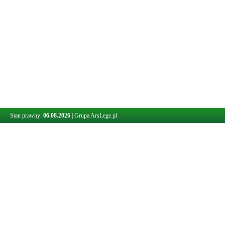
Stan prawny:
06.08.2026
|
Grupa ArsLege.pl