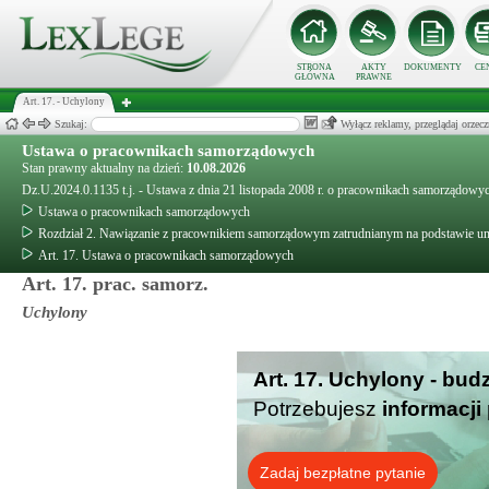
STRONA
AKTY
DOKUMENTY
CE
GŁÓWNA
PRAWNE
Art. 17. - Uchylony
Szukaj:
Wyłącz reklamy, przeglądaj orz
Ustawa o pracownikach samorządowych
Stan prawny aktualny na dzień:
10.08.2026
Dz.U.2024.0.1135 t.j. - Ustawa z dnia 21 listopada 2008 r. o pracownikach samorządowy
Ustawa o pracownikach samorządowych
Rozdział 2. Nawiązanie z pracownikiem samorządowym zatrudnianym na podstawie umo
Art. 17. Ustawa o pracownikach samorządowych
Art. 17. prac. samorz.
Uchylony
Art. 17. Uchylony - bud
Potrzebujesz
informacji
Zadaj bezpłatne pytanie