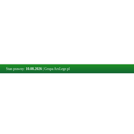
Stan prawny:
10.08.2026
|
Grupa ArsLege.pl