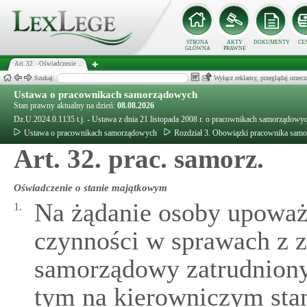
STRONA
AKTY
DOKUMENTY
CE
GŁÓWNA
PRAWNE
Art. 32. - Oświadczenie ...
Szukaj:
Wyłącz reklamy, przeglądaj orz
Ustawa o pracownikach samorządowych
Stan prawny aktualny na dzień:
08.08.2026
Dz.U.2024.0.1135 t.j. - Ustawa z dnia 21 listopada 2008 r. o pracownikach samorządowy
Ustawa o pracownikach samorządowych
Rozdział 3. Obowiązki pracownika sam
Art. 32. prac. samorz.
Oświadczenie o stanie majątkowym
Na żądanie osoby upoważ
1.
czynności w sprawach z 
samorządowy zatrudniony
tym na kierowniczym sta