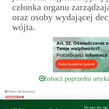
członka organu zarządza
oraz osoby wydającej dec
wójta.
Art. 32. Oświadczenie 
Twoje wątpliwości?
Potrzebujesz
informacji
Zadaj bezpłatne pytanie
Zobacz poprzedni artyk
Zobacz cały akt prawny
Orzeczenia: 1
Do tego Art. sąd