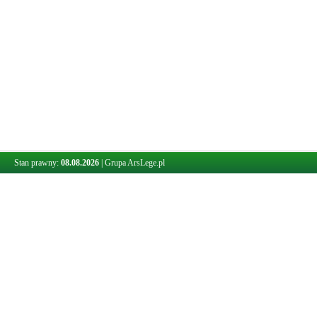
Stan prawny:
08.08.2026
|
Grupa ArsLege.pl