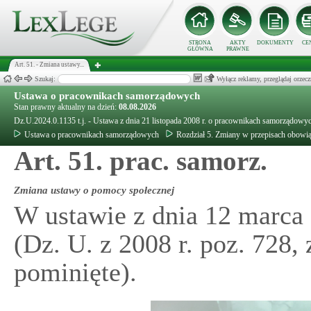
STRONA
AKTY
DOKUMENTY
CE
GŁÓWNA
PRAWNE
Art. 51. - Zmiana ustawy...
Szukaj:
Wyłącz reklamy, przeglądaj orz
Ustawa o pracownikach samorządowych
Stan prawny aktualny na dzień:
08.08.2026
Dz.U.2024.0.1135 t.j. - Ustawa z dnia 21 listopada 2008 r. o pracownikach samorządowy
Ustawa o pracownikach samorządowych
Rozdział 5. Zmiany w przepisach obowi
Art. 51. prac. samorz.
Zmiana ustawy o pomocy społecznej
W ustawie z dnia 12 marca 
(Dz. U. z 2008 r. poz. 728,
pominięte).