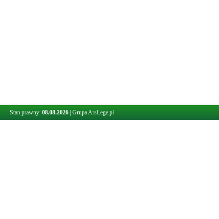
Stan prawny:
08.08.2026
|
Grupa ArsLege.pl