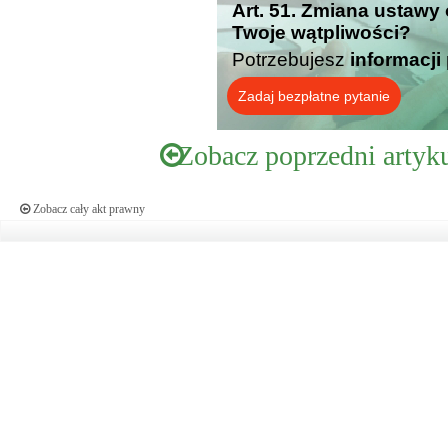
Art. 51. Zmiana ustawy
Twoje wątpliwości?
Potrzebujesz
informacji
Zadaj bezpłatne pytanie
Zobacz poprzedni artyk
Zobacz cały akt prawny