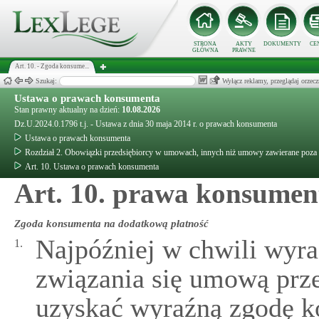
STRONA
AKTY
DOKUMENTY
CE
GŁÓWNA
PRAWNE
Art. 10. - Zgoda konsume...
Szukaj:
Wyłącz reklamy, przeglądaj orz
Ustawa o prawach konsumenta
Stan prawny aktualny na dzień:
10.08.2026
Dz.U.2024.0.1796 t.j. - Ustawa z dnia 30 maja 2014 r. o prawach konsumenta
Ustawa o prawach konsumenta
Rozdział 2. Obowiązki przedsiębiorcy w umowach, innych niż umowy zawierane poza l
Art. 10. Ustawa o prawach konsumenta
Art. 10. prawa konsumen
Zgoda konsumenta na dodatkową płatność
Najpóźniej w chwili wyra
1.
związania się umową prz
uzyskać wyraźną zgodę k