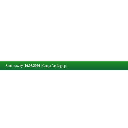
Stan prawny:
10.08.2026
|
Grupa ArsLege.pl