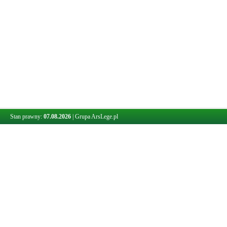
Stan prawny:
07.08.2026
|
Grupa ArsLege.pl