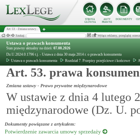
STRONA
AKTY
DOKUMENTY
CE
GŁÓWNA
PRAWNE
Art. 53. - Zmiana ustawy...
Szukaj:
Wyłącz reklamy, przeglądaj orz
Ustawa o prawach konsumenta
Stan prawny aktualny na dzień:
07.08.2026
Dz.U.2024.0.1796 t.j. - Ustawa z dnia 30 maja 2014 r. o prawach konsumenta
Ustawa o prawach konsumenta
Rozdział 7. Przepisy przejściowe i końcowe
A
Art. 53. prawa konsumen
Zmiana ustawy - Prawo prywatne międzynarodowe
W ustawie z dnia 4 lutego 
międzynarodowe (Dz. U. po
Dokumenty powiązane z artykułem:
Potwierdzenie zawarcia umowy sprzedaży