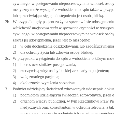
cywilnego, w postępowaniu nieprocesowym na wniosek osoby
medyczny może wystąpić z wnioskiem do sądu także w przypa
lub sprzeciwiająca się jej udostępnieniu jest osobą bliską.
2b.
W przypadku gdy pacjent za życia sprzeciwił się udostępnien
właściwość miejscowa sądu w sprawach czynności w postęp
cywilnego, w postępowaniu nieprocesowym na wniosek osoby b
zakres jej udostępnienia, jeżeli jest to niezbędne:
1)
w celu dochodzenia odszkodowania lub zadośćuczynienia, z
2)
dla ochrony życia lub zdrowia osoby bliskiej.
2c.
W przypadku wystąpienia do sądu z wnioskiem, o którym mowa
1)
interes uczestników postępowania;
2)
rzeczywistą więź osoby bliskiej ze zmarłym pacjentem;
3)
wolę zmarłego pacjenta;
4)
okoliczności wyrażenia sprzeciwu.
3.
Podmiot udzielający świadczeń zdrowotnych udostępnia doku
1)
podmiotom udzielającym świadczeń zdrowotnych, jeżeli d
2)
organom władzy publicznej, w tym Rzecznikowi Praw 
medycznych oraz konsultantom w ochronie zdrowia, a tak
wykonywania przez te podmioty ich zadań, w szczególnośc