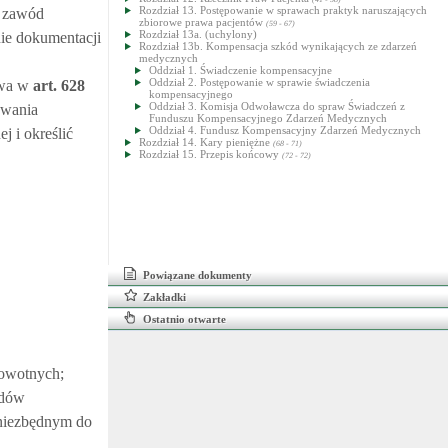
Rozdział 13. Postępowanie w sprawach praktyk naruszających
a zawód
zbiorowe prawa pacjentów
(59 - 67)
Rozdział 13a. (uchylony)
ie dokumentacji
Rozdział 13b. Kompensacja szkód wynikających ze zdarzeń
medycznych
Oddział 1. Świadczenie kompensacyjne
Oddział 2. Postępowanie w sprawie świadczenia
owa w
art.
628
kompensacyjnego
Oddział 3. Komisja Odwoławcza do spraw Świadczeń z
owania
Funduszu Kompensacyjnego Zdarzeń Medycznych
Oddział 4. Fundusz Kompensacyjny Zdarzeń Medycznych
 i określić
Rozdział 14. Kary pieniężne
(68 - 71)
Rozdział 15. Przepis końcowy
(72 - 72)
Powiązane dokumenty
Zakładki
Ostatnio otwarte
rowotnych;
odów
 niezbędnym do