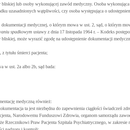
 bliskiej lub osoby wykonującej zawód medyczny. Osoba wykonując
dku uzasadnionych wątpliwości, czy osoba występująca o udostępnien
iu dokumentacji medycznej, o którym mowa w ust. 2, sąd, o którym m
owaniu spadkowym
ustawy z dnia 17 listopada 1964 r. – Kodeks postęp
liskiej, może wyrazić zgodę na udostępnienie dokumentacji medycznej
 tytułu śmierci pacjenta;
 w ust. 2a albo 2b, sąd bada:
mentację medyczną również:
okumentacja ta jest niezbędna do zapewnienia ciągłości świadczeń zd
Pacjenta, Narodowemu Funduszowi Zdrowia, organom samorządu zaw
że Rzecznikowi Praw Pacjenta Szpitala Psychiatrycznego, w zakresie
i nadzoru i kontroli;