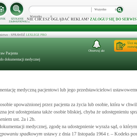
Wszystko
Wszystko
NIE CHCESZ OGLĄDAĆ REKLAM?
ZALOGUJ SIĘ DO SERWIS
NNIK
SZUKANIE
ZAAWANSOWANE
ecznictwo - SPRAWDŹ
LEXLEGE PRO
Ucz si
rozwią
Obserwuj akt
Praw Pacjenta
 do dokumentacji medycznej
mentację medyczną pacjentowi lub jego przedstawicielowi ustawowemu
osobie upoważnionej przez pacjenta za życia lub osobie, która w chwil
jest udostępniana także osobie bliskiej, chyba że udostępnieniu sprz
eniem ust. 2a i 2b.
dokumentacji medycznej, zgodę na udostępnienie wyraża sąd, o któr
stępowaniu spadkowym
ustawy z dnia 17 listopada 1964 r. – Kodeks po