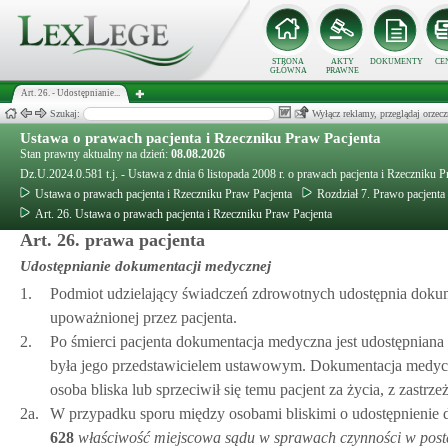
STRONA
AKTY
DOKUMENTY
CE
GŁÓWNA
PRAWNE
Art. 26. - Udostępnianie...
Szukaj:
Wyłącz reklamy, przeglądaj orz
Ustawa o prawach pacjenta i Rzeczniku Praw Pacjenta
Stan prawny aktualny na dzień:
08.08.2026
Dz.U.2024.0.581 t.j. - Ustawa z dnia 6 listopada 2008 r. o prawach pacjenta i Rzeczniku 
Ustawa o prawach pacjenta i Rzeczniku Praw Pacjenta
Rozdział 7. Prawo pacjenta
Art. 26. Ustawa o prawach pacjenta i Rzeczniku Praw Pacjenta
Art. 26. prawa pacjenta
Udostępnianie dokumentacji medycznej
1.
Podmiot udzielający świadczeń zdrowotnych udostępnia doku
upoważnionej przez pacjenta.
2.
Po śmierci pacjenta dokumentacja medyczna jest udostępniana 
była jego przedstawicielem ustawowym. Dokumentacja medyczna 
osoba bliska lub sprzeciwił się temu pacjent za życia, z zastrzeż
2a.
W przypadku sporu między osobami bliskimi o udostępnienie 
628
właściwość miejscowa sądu w sprawach czynności w po