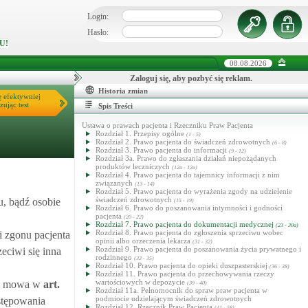
Login:
Hasło:
U!
08.08.2026
Zaloguj się, aby pozbyć się reklam.
Historia zmian
ę efektywniej
zując test
Spis Treści
Ustawa o prawach pacjenta i Rzeczniku Praw Pacjenta
Rozdział 1. Przepisy ogólne
(1 - 5)
Rozdział 2. Prawo pacjenta do świadczeń zdrowotnych
(6 - 8)
Rozdział 3. Prawo pacjenta do informacji
(9 - 12)
Rozdział 3a. Prawo do zgłaszania działań niepożądanych
produktów leczniczych
(12a - 12a)
Rozdział 4. Prawo pacjenta do tajemnicy informacji z nim
związanych
(13 - 14)
Rozdział 5. Prawo pacjenta do wyrażenia zgody na udzielenie
świadczeń zdrowotnych
, bądź osobie
(15 - 19)
Rozdział 6. Prawo do poszanowania intymności i godności
pacjenta
(20 - 22)
Rozdział 7. Prawo pacjenta do dokumentacji medycznej
(23 - 30a)
Rozdział 8. Prawo pacjenta do zgłoszenia sprzeciwu wobec
i zgonu pacjenta
opinii albo orzeczenia lekarza
(31 - 32)
Rozdział 9. Prawo pacjenta do poszanowania życia prywatnego i
eciwi się inna
rodzinnego
(33 - 35)
Rozdział 10. Prawo pacjenta do opieki duszpasterskiej
(36 - 38)
Rozdział 11. Prawo pacjenta do przechowywania rzeczy
wartościowych w depozycie
ym mowa w
art.
(39 - 40)
Rozdział 11a. Pełnomocnik do spraw praw pacjenta w
podmiocie udzielającym świadczeń zdrowotnych
stępowania
Rozdział 12. Rzecznik Praw Pacjenta
(41 - 58)