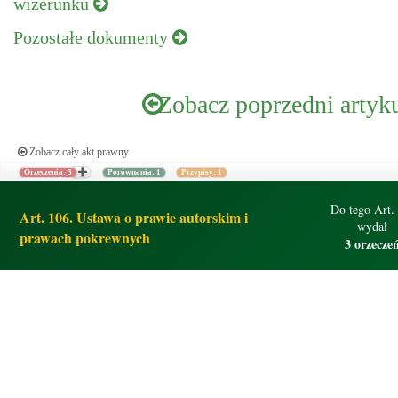
wizerunku
Pozostałe dokumenty
Zobacz poprzedni artyk
Zobacz cały akt prawny
Orzeczenia: 3
Porównania: 1
Przypisy: 1
Do tego Art.
Art. 106. Ustawa o prawie autorskim i
wydał
prawach pokrewnych
3 orzecze