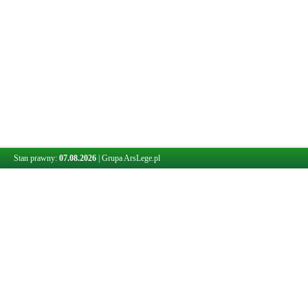
Stan prawny:
07.08.2026
|
Grupa ArsLege.pl