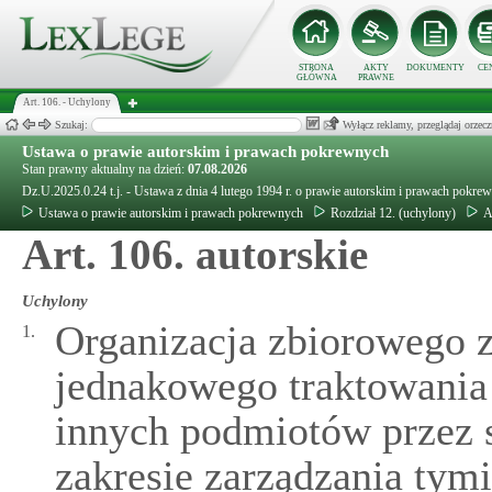
STRONA
AKTY
DOKUMENTY
CE
GŁÓWNA
PRAWNE
Art. 106. - Uchylony
Szukaj:
Wyłącz reklamy, przeglądaj orz
Ustawa o prawie autorskim i prawach pokrewnych
Stan prawny aktualny na dzień:
07.08.2026
Dz.U.2025.0.24 t.j. - Ustawa z dnia 4 lutego 1994 r. o prawie autorskim i prawach pokre
Ustawa o prawie autorskim i prawach pokrewnych
Rozdział 12. (uchylony)
A
Art. 106. autorskie
Uchylony
Organizacja zbiorowego z
1.
jednakowego traktowania
innych podmiotów przez 
zakresie zarządzania tym