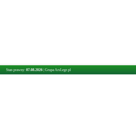
Stan prawny:
07.08.2026
|
Grupa ArsLege.pl