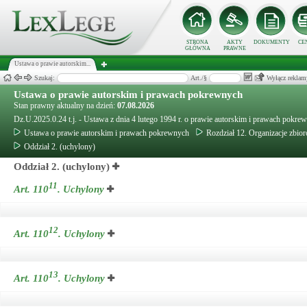
STRONA
AKTY
DOKUMENTY
CE
GŁÓWNA
PRAWNE
Ustawa o prawie autorskim...
Szukaj:
Art./§
Wyłącz reklam
Ustawa o prawie autorskim i prawach pokrewnych
Stan prawny aktualny na dzień:
07.08.2026
Dz.U.2025.0.24 t.j. - Ustawa z dnia 4 lutego 1994 r. o prawie autorskim i prawach pokre
Ustawa o prawie autorskim i prawach pokrewnych
Rozdział 12. Organizacje zbi
Oddział 2. (uchylony)
Oddział 2. (uchylony)
11
Art. 110
.
Uchylony
12
Art. 110
.
Uchylony
13
Art. 110
.
Uchylony