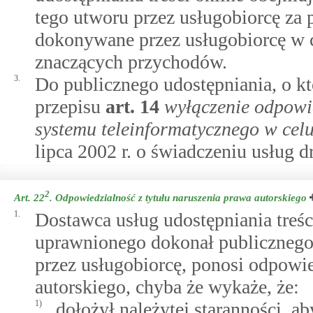
tego utworu przez usługobiorcę za p
dokonywane przez usługobiorcę w 
znaczących przychodów.
3.
Do publicznego udostępniania, o kt
przepisu
art.
14
wyłączenie odpowi
systemu teleinformatycznego w ce
lipca 2002 r. o świadczeniu usług d
2
Art. 22
.
Odpowiedzialność z tytułu naruszenia prawa autorskiego
1.
Dostawca usług udostępniania treś
uprawnionego dokonał publicznego
przez usługobiorcę, ponosi odpowie
autorskiego, chyba że wykaże, że:
1)
dołożył należytej staranności, a