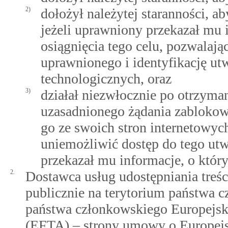
2)
dołożył należytej staranności, a
jeżeli uprawniony przekazał mu 
osiągnięcia tego celu, pozwalają
uprawnionego i identyfikację u
technologicznych, oraz
3)
działał niezwłocznie po otrzyma
uzasadnionego żądania zablokowa
go ze swoich stron internetowych
uniemożliwić dostęp do tego utw
przekazał mu informacje, o któr
2.
Dostawca usług udostępniania treści
publicznie na terytorium państwa 
państwa członkowskiego Europejs
(EFTA) – strony umowy o Europej