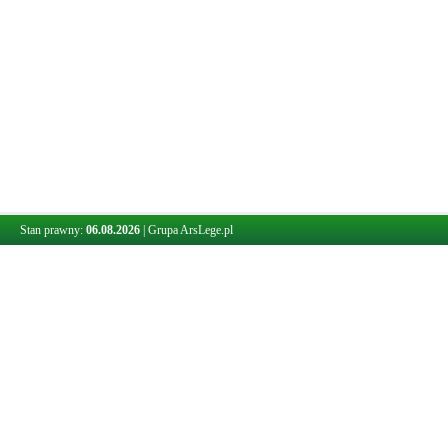
Stan prawny:
06.08.2026
|
Grupa ArsLege.pl