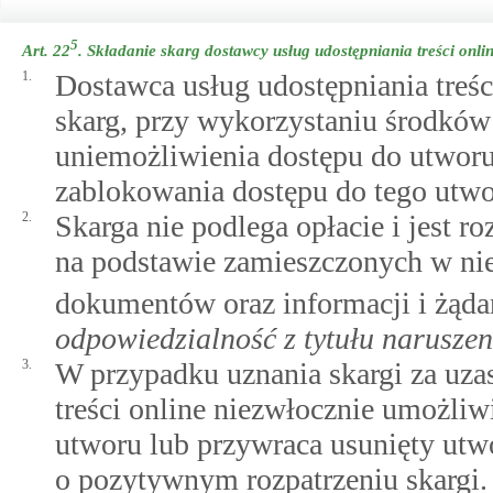
5
Art. 22
.
Składanie skarg dostawcy usług udostępniania treści onli
1.
Dostawca usług udostępniania treśc
skarg, przy wykorzystaniu środków
uniemożliwienia dostępu do utworu
zablokowania dostępu do tego utwor
2.
Skarga nie podlega opłacie i jest r
na podstawie zamieszczonych w niej
dokumentów oraz informacji i żąd
odpowiedzialność z tytułu narusze
3.
W przypadku uznania skargi za uza
treści online niezwłocznie umożli
utworu lub przywraca usunięty utw
o pozytywnym rozpatrzeniu skargi.