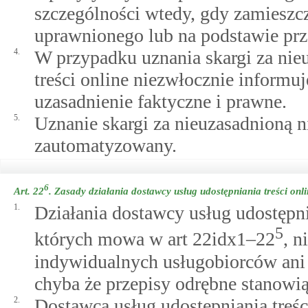
szczególności wtedy, gdy zamieszcz
uprawnionego lub na podstawie pr
4.
W przypadku uznania skargi za nie
treści online niezwłocznie informu
uzasadnienie faktyczne i prawne.
5.
Uznanie skargi za nieuzasadnioną 
zautomatyzowany.
6
Art. 22
.
Zasady działania dostawcy usług udostępniania treści on
1.
Działania dostawcy usług udostępni
5
których mowa w art 22idx1–22
, n
indywidualnych usługobiorców ani
chyba że przepisy odrębne stanowią
2.
Dostawca usług udostępniania treśc