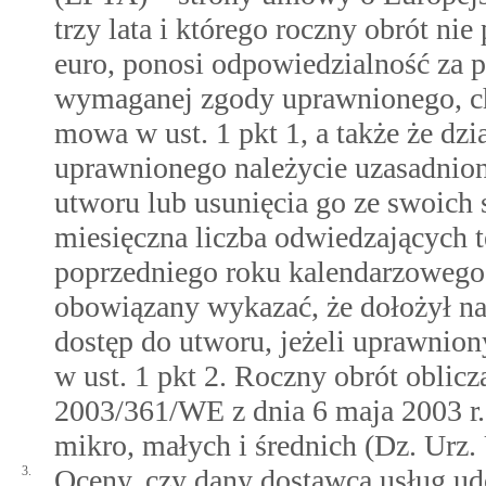
trzy lata i którego roczny obrót n
euro, ponosi odpowiedzialność za 
wymaganej zgody uprawnionego, ch
mowa w ust. 1 pkt 1, a także że dz
uprawnionego należycie uzasadnion
utworu lub usunięcia go ze swoich s
miesięczna liczba odwiedzających 
poprzedniego roku kalendarzowego 
obowiązany wykazać, że dołożył nal
dostęp do utworu, jeżeli uprawnio
w ust. 1 pkt 2. Roczny obrót oblic
2003/361/WE z dnia 6 maja 2003 r.
mikro, małych i średnich (Dz. Urz. 
3.
Oceny, czy dany dostawca usług udos