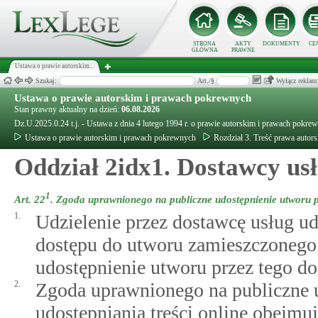
STRONA
AKTY
DOKUMENTY
CE
GŁÓWNA
PRAWNE
Ustawa o prawie autorskim...
Szukaj:
Art./§
Wyłącz reklam
Ustawa o prawie autorskim i prawach pokrewnych
Stan prawny aktualny na dzień:
06.08.2026
Dz.U.2025.0.24 t.j. - Ustawa z dnia 4 lutego 1994 r. o prawie autorskim i prawach pokre
Ustawa o prawie autorskim i prawach pokrewnych
Rozdział 3. Treść prawa autor
Oddział 2idx1. Dostawcy usł
1
Art. 22
.
Zgoda uprawnionego na publiczne udostępnienie utworu pr
1.
Udzielenie przez dostawcę usług ud
dostępu do utworu zamieszczonego 
udostępnienie utworu przez tego do
2.
Zgoda uprawnionego na publiczne u
udostępniania treści online obejmu