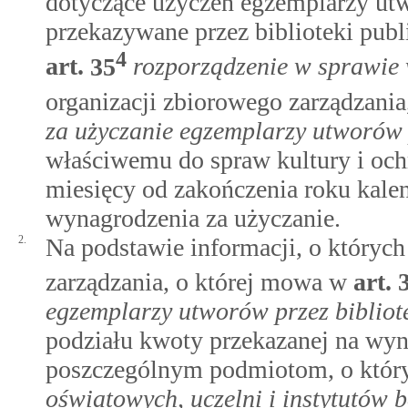
dotyczące użyczeń egzemplarzy u
przekazywane przez biblioteki pub
4
art.
35
rozporządzenie w sprawie 
organizacji zbiorowego zarządzani
za użyczanie egzemplarzy utworów p
właściwemu do spraw kultury i och
miesięcy od zakończenia roku kale
wynagrodzenia za użyczanie.
2.
Na podstawie informacji, o któryc
zarządzania, o której mowa w
art.
egzemplarzy utworów przez bibliot
podziału kwoty przekazanej na wyn
poszczególnym podmiotom, o któ
oświatowych, uczelni i instytutów