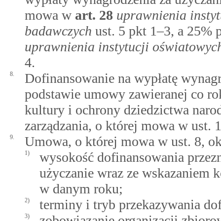
mowa w
art.
28
uprawnienia instyt
badawczych
ust. 5 pkt 1–3, a 25%
uprawnienia instytucji oświatowych
4.
8.
Dofinansowanie na wypłatę wynagro
podstawie umowy zawieranej co r
kultury i ochrony dziedzictwa nar
zarządzania, o której mowa w ust. 1
9.
Umowa, o której mowa w ust. 8, ok
1)
wysokość dofinansowania przez
użyczanie wraz ze wskazaniem k
w danym roku;
2)
terminy i tryb przekazywania do
3)
zobowiązanie organizacji zbioro