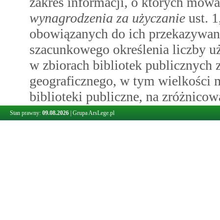
zakres informacji, o których mow
wynagrodzenia za użyczanie
ust. 1
obowiązanych do ich przekazywan
szacunkowego określenia liczby 
w zbiorach bibliotek publicznych
geograficznego, w tym wielkości 
biblioteki publiczne, na zróżnicowa
3)
wymagany zakres informacji, zaw
Stan prawny:
09.08.2026
|
Grupa ArsLege.pl
2
art.
35
oświadczenie o woli otrz
mając na uwadze konieczność prze
1
o której mowa w
art.
35
wynagro
przez biblioteki
ust. 1, danych um
użyczanie, w tym imienia i nazwi
innego podmiotu, o którym mow