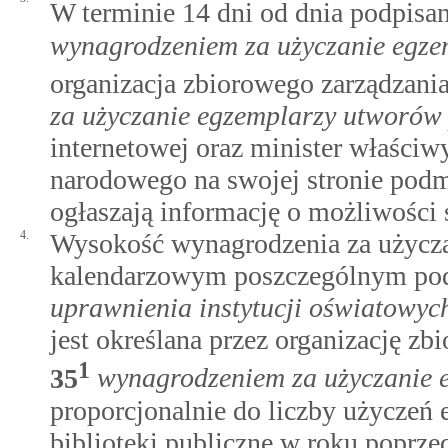
W terminie 14 dni od dnia podpis
wynagrodzeniem za użyczanie egzem
organizacja zbiorowego zarządzani
za użyczanie egzemplarzy utworów p
internetowej oraz minister właściw
narodowego na swojej stronie podm
ogłaszają informację o możliwości 
4.
Wysokość wynagrodzenia za użycz
kalendarzowym poszczególnym po
uprawnienia instytucji oświatowych
jest określana przez organizację z
1
35
wynagrodzeniem za użyczanie e
proporcjonalnie do liczby użycze
biblioteki publiczne w roku poprze