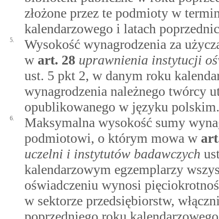
złożone przez te podmioty w termin
kalendarzowego i latach poprzednic
5.
Wysokość wynagrodzenia za użycz
w
art.
28
uprawnienia instytucji o
ust. 5 pkt 2, w danym roku kalen
wynagrodzenia należnego twórcy u
opublikowanego w języku polskim
6.
Maksymalna wysokość sumy wynagr
podmiotowi, o którym mowa w
art
uczelni i instytutów badawczych
ust
kalendarzowym egzemplarzy wszys
oświadczeniu wynosi pięciokrotnoś
w sektorze przedsiębiorstw, włączni
poprzedniego roku kalendarzowego