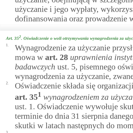
użyczanie i jego wypłaty, wykorzys
dofinansowania oraz prowadzenie 
2
Art. 35
.
Oświadczenie o woli otrzymywania wynagrodzenia za użyc
1.
Wynagrodzenie za użyczanie przysł
mowa w
art.
28
uprawnienia instyt
badawczych
ust. 5, pisemnego ośw
wynagrodzenia za użyczanie, zwane
2.
Oświadczenie składa się organizacj
1
art.
35
wynagrodzeniem za użyczan
ust. 1. Oświadczenie wywołuje skut
terminie do dnia 31 sierpnia dane
skutki w latach następnych do mome
3.