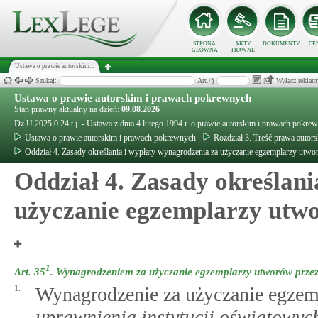
STRONA
AKTY
DOKUMENTY
CE
GŁÓWNA
PRAWNE
Ustawa o prawie autorskim...
Szukaj:
Art./§
Wyłącz reklam
Ustawa o prawie autorskim i prawach pokrewnych
Stan prawny aktualny na dzień:
09.08.2026
Dz.U.2025.0.24 t.j. - Ustawa z dnia 4 lutego 1994 r. o prawie autorskim i prawach pokre
Ustawa o prawie autorskim i prawach pokrewnych
Rozdział 3. Treść prawa autor
Oddział 4. Zasady określania i wypłaty wynagrodzenia za użyczanie egzemplarzy utwor
Oddział 4. Zasady określani
użyczanie egzemplarzy utwo
1
Art. 35
.
Wynagrodzeniem za użyczanie egzemplarzy utworów przez 
1.
Wynagrodzenie za użyczanie egze
uprawnienia instytucji oświatowych