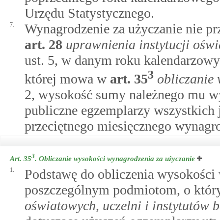
Urzędu Statystycznego.
7.
Wynagrodzenie za użyczanie nie p
art.
28
uprawnienia instytucji oświ
ust. 5, w danym roku kalendarzowy
3
której mowa w
art.
35
obliczanie
2, wysokość sumy należnego mu wyn
publiczne egzemplarzy wszystkich 
przeciętnego miesięcznego wynagro
3
Art. 35
.
Obliczanie wysokości wynagrodzenia za użyczanie
1.
Podstawę do obliczenia wysokości 
poszczególnym podmiotom, o któ
oświatowych, uczelni i instytutów