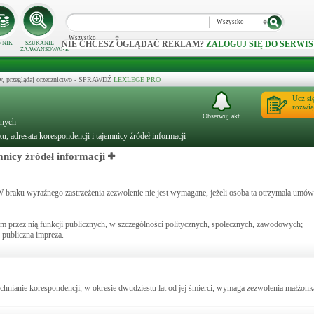
Wszystko
Wszystko
NIE CHCESZ OGLĄDAĆ REKLAM?
ZALOGUJ SIĘ DO SERWIS
NNIK
SZUKANIE
ZAAWANSOWANE
y, przeglądaj orzecznictwo - SPRAWDŹ
LEXLEGE PRO
Ucz si
rozwią
Obserwuj akt
wnych
, adresata korespondencji i tajemnicy źródeł informacji
mnicy źródeł informacji
raku wyraźnego zastrzeżenia zezwolenie nie jest wymagane, jeżeli osoba ta otrzymała umówi
m przez nią funkcji publicznych, w szczególności politycznych, społecznych, zawodowych;
, publiczna impreza.
zechnianie korespondencji, w okresie dwudziestu lat od jej śmierci, wymaga zezwolenia małżonk