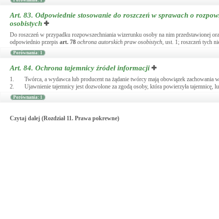
Porównania: 1
Art. 83.
Odpowiednie stosowanie do roszczeń w sprawach o rozpows
osobistych
Do roszczeń w przypadku rozpowszechniania wizerunku osoby na nim przedstawionej oraz
odpowiednio przepis
art.
78
ochrona autorskich praw osobistych
, ust. 1; roszczeń tych 
Porównania: 1
Art. 84.
Ochrona tajemnicy źródeł informacji
1.
Twórca, a wydawca lub producent na żądanie twórcy mają obowiązek zachowania w
2.
Ujawnienie tajemnicy jest dozwolone za zgodą osoby, która powierzyła tajemnicę, 
Porównania: 1
Czytaj dalej (Rozdział 11. Prawa pokrewne)