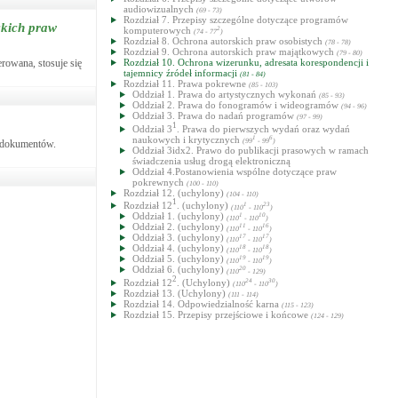
audiowizualnych
(69 - 73)
Rozdział 7. Przepisy szczególne dotyczące programów
skich praw
komputerowych
2
(74 - 77
)
Rozdział 8. Ochrona autorskich praw osobistych
(78 - 78)
Rozdział 9. Ochrona autorskich praw majątkowych
(79 - 80)
rowana, stosuje się
Rozdział 10. Ochrona wizerunku, adresata korespondencji i
tajemnicy źródeł informacji
(81 - 84)
Rozdział 11. Prawa pokrewne
(85 - 103)
Oddział 1. Prawa do artystycznych wykonań
(85 - 93)
Oddział 2. Prawa do fonogramów i wideogramów
(94 - 96)
Oddział 3. Prawa do nadań programów
(97 - 99)
1
Oddział 3
. Prawa do pierwszych wydań oraz wydań
naukowych i krytycznych
1
6
(99
- 99
)
m dokumentów.
Oddział 3idx2. Prawo do publikacji prasowych w ramach
świadczenia usług drogą elektroniczną
Oddział 4.Postanowienia wspólne dotyczące praw
pokrewnych
(100 - 110)
Rozdział 12. (uchylony)
(104 - 110)
1
Rozdział 12
. (uchylony)
1
23
(110
- 110
)
Oddział 1. (uchylony)
1
10
(110
- 110
)
Oddział 2. (uchylony)
11
16
(110
- 110
)
Oddział 3. (uchylony)
17
17
(110
- 110
)
Oddział 4. (uchylony)
18
18
(110
- 110
)
Oddział 5. (uchylony)
19
19
(110
- 110
)
Oddział 6. (uchylony)
20
(110
- 129)
2
Rozdział 12
. (Uchylony)
24
30
(110
- 110
)
Rozdział 13. (Uchylony)
(111 - 114)
Rozdział 14. Odpowiedzialność karna
(115 - 123)
Rozdział 15. Przepisy przejściowe i końcowe
(124 - 129)