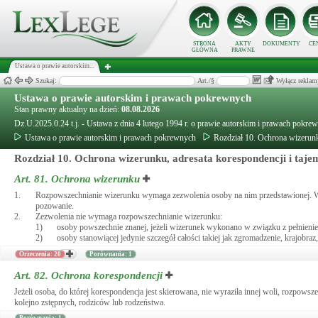
STRONA
AKTY
DOKUMENTY
CE
GŁÓWNA
PRAWNE
Ustawa o prawie autorskim...
Szukaj:
Art./§
Wyłącz reklam
Ustawa o prawie autorskim i prawach pokrewnych
Stan prawny aktualny na dzień:
08.08.2026
Dz.U.2025.0.24 t.j. - Ustawa z dnia 4 lutego 1994 r. o prawie autorskim i prawach pokre
Ustawa o prawie autorskim i prawach pokrewnych
Rozdział 10. Ochrona wizerunku
Rozdział 10. Ochrona wizerunku, adresata korespondencji i taje
Art. 81.
Ochrona wizerunku
1.
Rozpowszechnianie wizerunku wymaga zezwolenia osoby na nim przedstawionej. W b
pozowanie.
2.
Zezwolenia nie wymaga rozpowszechnianie wizerunku:
1)
osoby powszechnie znanej, jeżeli wizerunek wykonano w związku z pełnienie
2)
osoby stanowiącej jedynie szczegół całości takiej jak zgromadzenie, krajobraz
Orzeczenia: 20
Porównania: 1
Art. 82.
Ochrona korespondencji
Jeżeli osoba, do której korespondencja jest skierowana, nie wyraziła innej woli, rozpows
kolejno zstępnych, rodziców lub rodzeństwa.