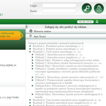
Login:
Hasło:
U!
08.08.2026
Zaloguj się, aby pozbyć się reklam.
Historia zmian
ę efektywniej
zując test
Spis Treści
Ustawa o prawie autorskim i prawach pokrewnych
Rozdział 1. Przedmiot prawa autorskiego
(1 - 7)
Rozdział 2. Podmiot prawa autorskiego
(8 - 15a)
Rozdział 3. Treść prawa autorskiego
(16 - 35e)
Oddział 1. Autorskie prawa osobiste
(16 - 16)
Oddział 2. Autorskie prawa majątkowe
(17 - 22)
Oddział 2idx1. Dostawcy usług udostępniania treści online
Oddział 3. Dozwolony użytek chronionych utworów
(23 - 35e)
oną zapłatę za
Oddział 3idx1. Dozwolony użytek na rzecz beneficjentów
Oddział 4. Zasady określania i wypłaty wynagrodzenia za
użyczanie egzemplarzy utworów przez biblioteki publiczne
1
4
(35
- 35
)
Oddział 5. Dozwolony użytek utworów osieroconych
5
9
(35
- 35
)
Oddział 6. Postanowienia wspólne dotyczące korzystania z
utworów niedostępnych w handlu
Oddział 6idx1. Korzystanie z utworów niedostępnych w
handlu na podstawie umowy licencji niewyłącznej zawartej z
reprezentatywną organizacją zbiorowego zarządzania
Oddział 6idx2. Dozwolony użytek utworów niedostępnych w
a, a w jego braku
handlu
Rozdział 4. Czas trwania autorskich praw majątkowych
(36 - 40)
Rozdział 5. Przejście autorskich praw majątkowych
(41 - 68)
Rozdział 6. Przepisy szczególne dotyczące utworów