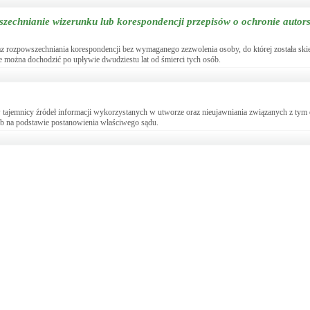
zechnianie wizerunku lub korespondencji przepisów o ochronie autor
 rozpowszechniania korespondencji bez wymaganego zezwolenia osoby, do której została skie
nie można dochodzić po upływie dwudziestu lat od śmierci tych osób.
 tajemnicy źródeł informacji wykorzystanych w utworze oraz nieujawniania związanych z ty
lub na podstawie postanowienia właściwego sądu.