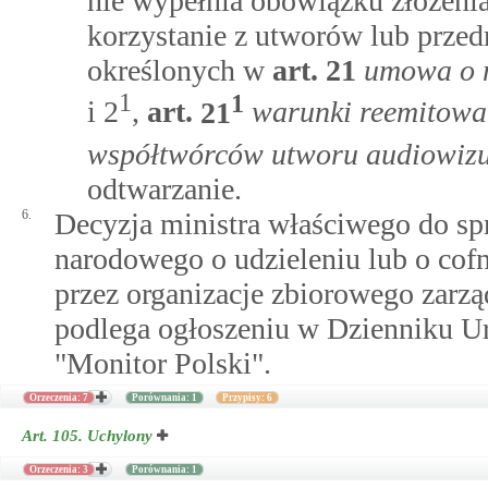
nie wypełnia obowiązku złożenia
korzystanie z utworów lub prz
określonych w
art.
21
umowa o 
1
1
i 2
,
art.
21
warunki reemitow
współtwórców utworu audiowiz
odtwarzanie.
6.
Decyzja ministra właściwego do sp
narodowego o udzieleniu lub o cof
przez organizacje zbiorowego zarzą
podlega ogłoszeniu w Dzienniku U
"Monitor Polski".
Orzeczenia: 7
Porównania: 1
Przypisy: 6
Art. 105.
Uchylony
Orzeczenia: 3
Porównania: 1