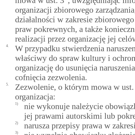
mowa w ust. 3
, uwzględniając inf
organizacji zbiorowego zarządzania
działalności w zakresie zbiorowego
praw pokrewnych, a także koniecz
realizacji przez organizację jej cel
4.
W przypadku stwierdzenia naruszen
właściwy do spraw kultury i ochr
organizację do usunięcia naruszen
cofnięcia zezwolenia.
5.
Zezwolenie, o którym mowa w ust. 2
organizacja:
1)
nie wykonuje należycie obowiąz
jej prawami autorskimi lub pokr
2)
narusza przepisy prawa w zakres
3)