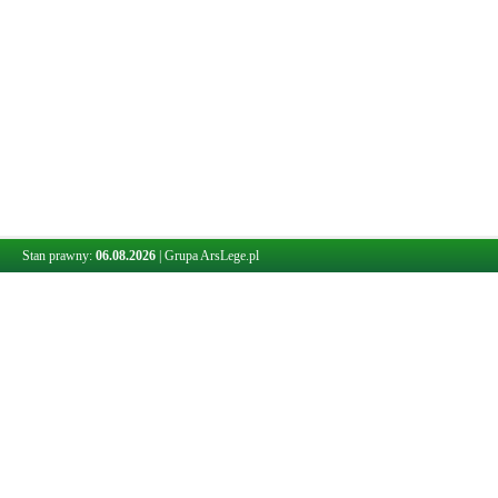
Stan prawny:
06.08.2026
|
Grupa ArsLege.pl