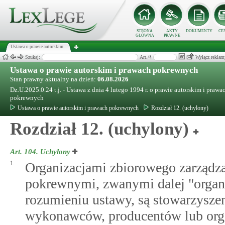
STRONA
AKTY
DOKUMENTY
CE
GŁÓWNA
PRAWNE
Ustawa o prawie autorskim...
Szukaj:
Art./§
Wyłącz reklam
Ustawa o prawie autorskim i prawach pokrewnych
Stan prawny aktualny na dzień:
06.08.2026
Dz.U.2025.0.24 t.j. - Ustawa z dnia 4 lutego 1994 r. o prawie autorskim i prawa
pokrewnych
Ustawa o prawie autorskim i prawach pokrewnych
Rozdział 12. (uchylony)
Rozdział 12. (uchylony)
Art. 104.
Uchylony
1.
Organizacjami zbiorowego zarządz
pokrewnymi, zwanymi dalej "organ
rozumieniu ustawy, są stowarzyszen
wykonawców, producentów lub organ