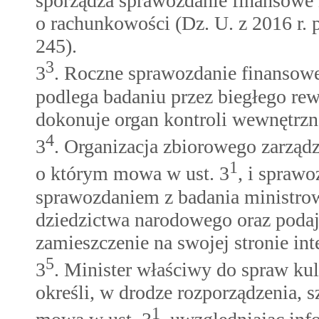
sporządza sprawozdanie finansowe z
o rachunkowości (Dz. U. z 2016 r. p
245).
3
3
. Roczne sprawozdanie finansowe
podlega badaniu przez biegłego re
dokonuje organ kontroli wewnętrzne
4
3
. Organizacja zbiorowego zarząd
1
o którym mowa w ust. 3
, i spraw
sprawozdaniem z badania ministro
dziedzictwa narodowego oraz podaj
zamieszczenie na swojej stronie int
5
3
. Minister właściwy do spraw ku
określi, w drodze rozporządzenia, 
1