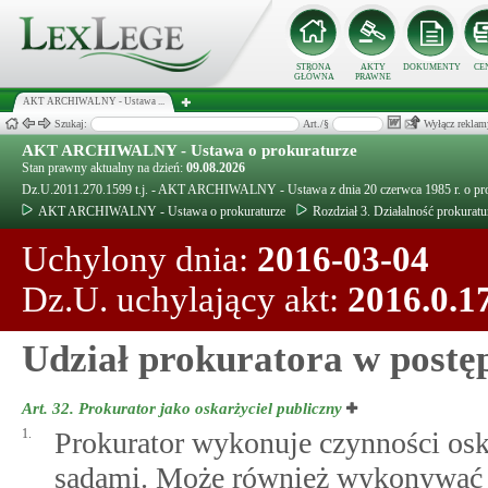
STRONA
AKTY
DOKUMENTY
CE
GŁÓWNA
PRAWNE
AKT ARCHIWALNY - Ustawa ...
Szukaj:
Art./§
Wyłącz reklam
AKT ARCHIWALNY - Ustawa o prokuraturze
Stan prawny aktualny na dzień:
09.08.2026
Dz.U.2011.270.1599 t.j. - AKT ARCHIWALNY - Ustawa z dnia 20 czerwca 1985 r. o pro
AKT ARCHIWALNY - Ustawa o prokuraturze
Rozdział 3. Działalność prokuratu
Uchylony dnia:
2016-03-04
Dz.U. uchylający akt:
2016.0.1
Udział prokuratora w post
Art. 32.
Prokurator jako oskarżyciel publiczny
1.
Prokurator wykonuje czynności osk
sądami. Może również wykonywać 