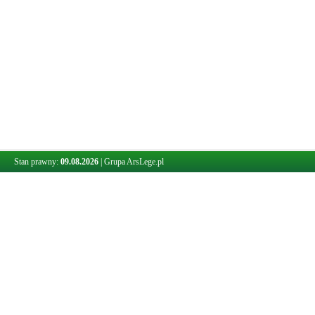
Stan prawny:
09.08.2026
|
Grupa ArsLege.pl