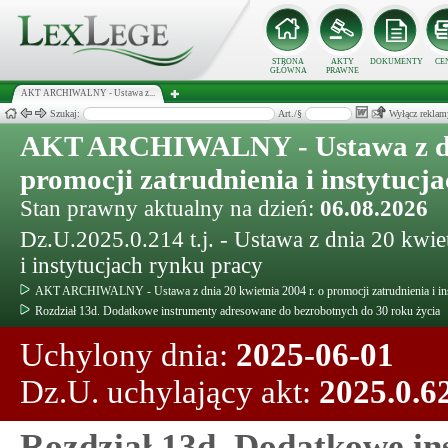
STRONA
AKTY
DOKUMENTY
CE
GŁÓWNA
PRAWNE
AKT ARCHIWALNY - Ustawa z...
Szukaj:
Art./§
Wyłącz reklam
AKT ARCHIWALNY - Ustawa z dnia
promocji zatrudnienia i instytucj
Stan prawny aktualny na dzień:
06.08.2026
Dz.U.2025.0.214 t.j. - Ustawa z dnia 20 kwie
i instytucjach rynku pracy
AKT ARCHIWALNY - Ustawa z dnia 20 kwietnia 2004 r. o promocji zatrudnienia i ins
Rozdział 13d. Dodatkowe instrumenty adresowane do bezrobotnych do 30 roku życia
Uchylony dnia:
2025-06-01
Dz.U. uchylający akt:
2025.0.6
Rozdział 13d. Dodatkowe i