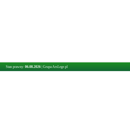
Stan prawny:
06.08.2026
|
Grupa ArsLege.pl