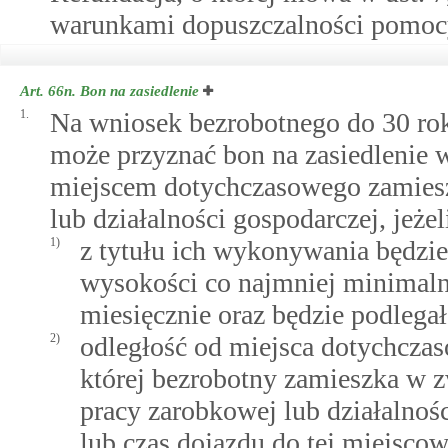
warunkami dopuszczalności pomoc
Art. 66n.
Bon na zasiedlenie
1.
Na wniosek bezrobotnego do 30 rok
może przyznać bon na zasiedlenie 
miejscem dotychczasowego zamieszk
lub działalności gospodarczej, jeżel
1)
z tytułu ich wykonywania będzi
wysokości co najmniej minimaln
miesięcznie oraz będzie podleg
2)
odległość od miejsca dotychcza
której bezrobotny zamieszka w z
pracy zarobkowej lub działalnoś
lub czas dojazdu do tej miejsco