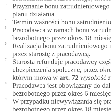
3.
Przyznanie bonu zatrudnieniowego 
planu działania.
4.
Termin ważności bonu zatrudnienio
5.
Pracodawca w ramach bonu zatrudn
bezrobotnego przez okres 18 miesię
6.
Realizacja bonu zatrudnieniowego 
przez starostę z pracodawcą.
7.
Starosta refunduje pracodawcy czę
ubezpieczenia społeczne, przez okr
którym mowa w
art.
72
wysokość z
8.
Pracodawca jest obowiązany do dal
bezrobotnego przez okres 6 miesięc
9.
W przypadku niewywiązania się pr
bezrobotnego przez okres 18 miesi