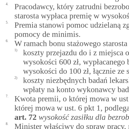
4.
Pracodawcy, który zatrudni bezrobo
starosta wypłaca premię w wysokoś
5.
Premia stanowi pomoc udzielaną z
pomocy de minimis.
6.
W ramach bonu stażowego starosta 
1)
koszty przejazdu do i z miejsca 
wysokości 600 zł, wypłacanego 
wysokości do 100 zł, łącznie ze
2)
koszty niezbędnych badań lekars
wpłaty na konto wykonawcy bad
7.
Kwota premii, o której mowa w ust
której mowa w ust. 6 pkt 1, podleg
art.
72
wysokość zasiłku dla bezro
8.
Minister właściwy do spraw pracy,