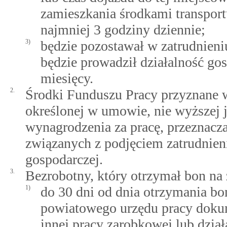
zamieszkania środkami transport
najmniej 3 godziny dziennie;
3)
będzie pozostawał w zatrudnien
będzie prowadził działalność gos
miesięcy.
2.
Środki Funduszu Pracy przyznane 
określonej w umowie, nie wyższej 
wynagrodzenia za pracę, przeznacz
związanych z podjęciem zatrudnieni
gospodarczej.
3.
Bezrobotny, który otrzymał bon na 
1)
do 30 dni od dnia otrzymania bo
powiatowego urzędu pracy dokum
innej pracy zarobkowej lub dział