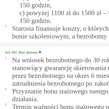
150 godzin,
c) powyżej 1100 zł do 1500 zł –
150 godzin.
5.
Starosta finansuje koszty, o który
bonie szkoleniowym, a bezrobotny p
Art. 66l.
Bon stażowy
1.
Na wniosek bezrobotnego do 30 rok
stanowiący gwarancję skierowania
przez bezrobotnego na okres 6 mies
zatrudnienia bezrobotnego po zakoń
2.
Przyznanie bonu stażowego następu
działania.
3.
Termin ważności bonu stażowego ok