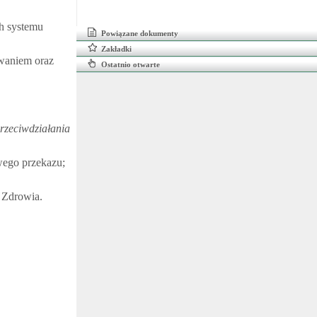
h systemu
Powiązane dokumenty
Zakładki
waniem oraz
Ostatnio otwarte
przeciwdziałania
wego przekazu;
 Zdrowia.