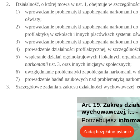
2.
Działalność, o której mowa w ust. 1, obejmuje w szczególności
1)
wprowadzanie problematyki zapobiegania narkomanii do
oświaty;
2)
wprowadzanie problematyki zapobiegania narkomanii d
profilaktyką w szkołach i innych placówkach systemu oś
3)
wprowadzanie problematyki zapobiegania narkomanii do 
4)
prowadzenie działalności profilaktycznej, w szczególnoś
5)
wspieranie działań ogólnokrajowych i lokalnych organiza
narkomanii
ust. 3, oraz innych inicjatyw społecznych;
6)
uwzględnianie problematyki zapobiegania narkomanii w dz
7)
prowadzenie badań naukowych nad problematyką narkom
3.
Szczegółowe zadania z zakresu działalności wychowawczej, ed
Art. 19. Zakres dzia
wychowawczej, i... -
Potrzebujesz
informa
Zadaj bezpłatne pytanie