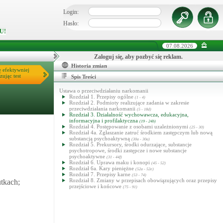
Login:
Hasło:
U!
07.08.2026
Zaloguj się, aby pozbyć się reklam.
Historia zmian
ę efektywniej
zując test
Spis Treści
Ustawa o przeciwdziałaniu narkomanii
Rozdział 1. Przepisy ogólne
(1 - 4)
Rozdział 2. Podmioty realizujące zadania w zakresie
przeciwdziałania narkomanii
(5 - 18d)
Rozdział 3. Działalność wychowawcza, edukacyjna,
informacyjna i profilaktyczna
(19 - 24b)
Rozdział 4. Postępowanie z osobami uzależnionymi
(25 - 30)
Rozdział 4a. Zgłaszanie zatruć środkiem zastępczym lub nową
substancją psychoaktywną
(30a - 30a)
Rozdział 5. Prekursory, środki odurzające, substancje
psychotropowe, środki zastępcze i nowe substancje
psychoaktywne
(31 - 44f)
Rozdział 6. Uprawa maku i konopi
(45 - 52)
Rozdział 6a. Kary pieniężne
(52a - 52e)
Rozdział 7. Przepisy karne
(53 - 74)
Rozdział 8. Zmiany w przepisach obowiązujących oraz przepisy
utkach;
przejściowe i końcowe
(75 - 91)