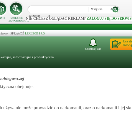
Wszystko
Wszystko
NIE CHCESZ OGLĄDAĆ REKLAM?
ZALOGUJ SIĘ DO SERWIS
NNIK
SZUKANIE
ZAAWANSOWANE
ecznictwo - SPRAWDŹ
LEXLEGE PRO
Ucz si
rozwią
Obserwuj akt
acyjna, informacyjna i profilaktyczna
apobiegawczej
ktyczna obejmuje:
ch używanie może prowadzić do narkomanii, oraz o narkomanii i jej sk