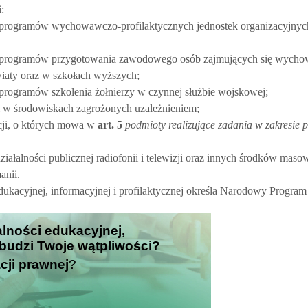
:
 programów wychowawczo-profilaktycznych jednostek organizacyjnyc
o programów przygotowania zawodowego osób zajmujących się wycho
wiaty oraz w szkołach wyższych;
programów szkolenia żołnierzy w czynnej służbie wojskowej;
ci w środowiskach zagrożonych uzależnieniem;
cji, o których mowa w
art.
5
podmioty realizujące zadania w zakresie 
iałalności publicznej radiofonii i telewizji oraz innych środków maso
anii.
ukacyjnej, informacyjnej i profilaktycznej określa Narodowy Program
łalności edukacyjnej,
 budzi Twoje wątpliwości?
cji prawnej
?