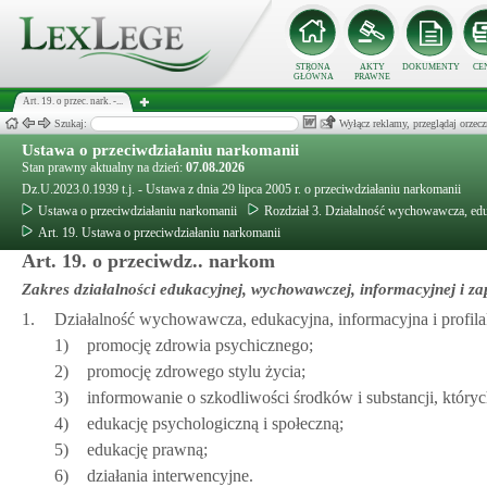
STRONA
AKTY
DOKUMENTY
CE
GŁÓWNA
PRAWNE
Art. 19. o przec. nark. -...
Szukaj:
Wyłącz reklamy, przeglądaj orz
Ustawa o przeciwdziałaniu narkomanii
Stan prawny aktualny na dzień:
07.08.2026
Dz.U.2023.0.1939 t.j. - Ustawa z dnia 29 lipca 2005 r. o przeciwdziałaniu narkomanii
Ustawa o przeciwdziałaniu narkomanii
Rozdział 3. Działalność wychowawcza, eduk
Art. 19. Ustawa o przeciwdziałaniu narkomanii
Art. 19. o przeciwdz.. narkom
Zakres działalności edukacyjnej, wychowawczej, informacyjnej i z
1.
Działalność wychowawcza, edukacyjna, informacyjna i profila
1)
promocję zdrowia psychicznego;
2)
promocję zdrowego stylu życia;
3)
informowanie o szkodliwości środków i substancji, który
4)
edukację psychologiczną i społeczną;
5)
edukację prawną;
6)
działania interwencyjne.