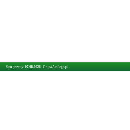
Stan prawny:
07.08.2026
|
Grupa ArsLege.pl