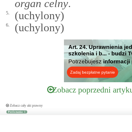
organ celny
.
(uchylony)
5.
(uchylony)
6.
Art. 24. Uprawnienia j
szkolenia i b... - budzi
Potrzebujesz
informacji
Zadaj bezpłatne pytanie
Zobacz poprzedni artyk
Zobacz cały akt prawny
Porównania: 1