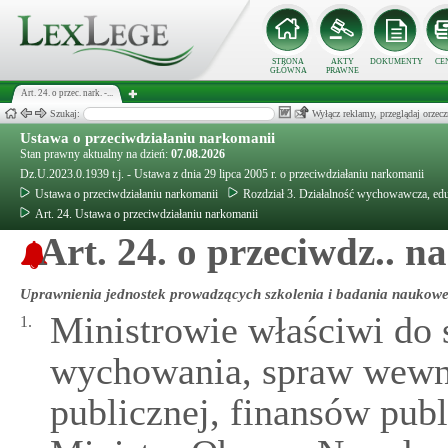
STRONA
AKTY
DOKUMENTY
CE
GŁÓWNA
PRAWNE
Art. 24. o przec. nark. -...
Szukaj:
Wyłącz reklamy, przeglądaj orz
Ustawa o przeciwdziałaniu narkomanii
Stan prawny aktualny na dzień:
07.08.2026
Dz.U.2023.0.1939 t.j. - Ustawa z dnia 29 lipca 2005 r. o przeciwdziałaniu narkomanii
Ustawa o przeciwdziałaniu narkomanii
Rozdział 3. Działalność wychowawcza, eduk
Art. 24. Ustawa o przeciwdziałaniu narkomanii
Art. 24. o przeciwdz.. 
Uprawnienia jednostek prowadzących szkolenia i badania naukow
Ministrowie właściwi do 
1.
wychowania, spraw wewnę
publicznej, finansów publ