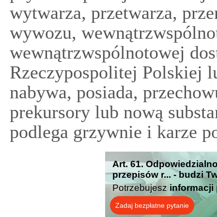
wytwarza, przetwarza, prze
wywozu, wewnątrzwspólnot
wewnątrzwspólnotowej dost
Rzeczypospolitej Polskiej 
nabywa, posiada, przechow
prekursory lub nową subst
podlega grzywnie i karze p
Art. 61. Odpowiedzialn
przepisów r... - budzi 
Potrzebujesz
informacji
Zadaj bezpłatne pytanie