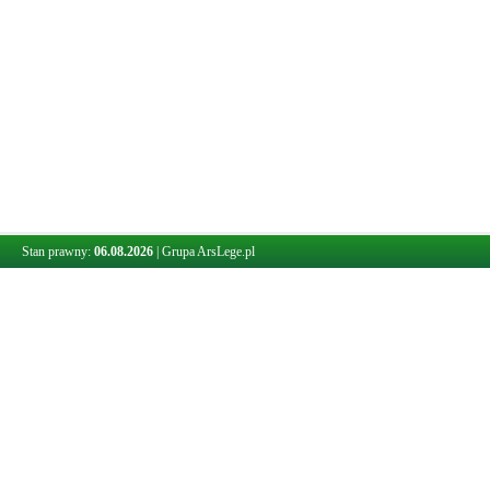
Stan prawny:
06.08.2026
|
Grupa ArsLege.pl