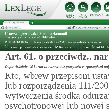
STRONA
AKTY
DOKUMENTY
CE
GŁÓWNA
PRAWNE
Art. 61. o przec. nark. -...
Szukaj:
Wyłącz reklamy, przeglądaj orz
Ustawa o przeciwdziałaniu narkomanii
Stan prawny aktualny na dzień:
06.08.2026
Dz.U.2023.0.1939 t.j. - Ustawa z dnia 29 lipca 2005 r. o przeciwdziałaniu narkomanii
Ustawa o przeciwdziałaniu narkomanii
Rozdział 7. Przepisy karne
Art. 61. U
Art. 61. o przeciwdz.. n
Odpowiedzialność karna za naruszenie przepisów rozporządzeń uni
Kto, wbrew przepisom usta
lub rozporządzenia 111/20
wytworzenia środka odurzaj
psychotropowej lub nowej 